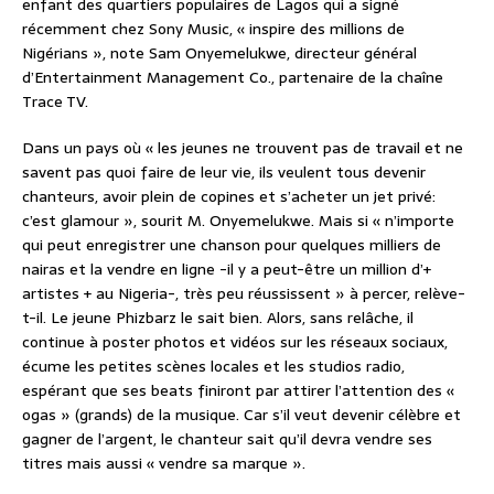
enfant des quartiers populaires de Lagos qui a signé
récemment chez Sony Music, « inspire des millions de
Nigérians », note Sam Onyemelukwe, directeur général
d’Entertainment Management Co., partenaire de la chaîne
Trace TV.
Dans un pays où « les jeunes ne trouvent pas de travail et ne
savent pas quoi faire de leur vie, ils veulent tous devenir
chanteurs, avoir plein de copines et s’acheter un jet privé:
c’est glamour », sourit M. Onyemelukwe. Mais si « n’importe
qui peut enregistrer une chanson pour quelques milliers de
nairas et la vendre en ligne -il y a peut-être un million d’+
artistes + au Nigeria-, très peu réussissent » à percer, relève-
t-il. Le jeune Phizbarz le sait bien. Alors, sans relâche, il
continue à poster photos et vidéos sur les réseaux sociaux,
écume les petites scènes locales et les studios radio,
espérant que ses beats finiront par attirer l’attention des «
ogas » (grands) de la musique. Car s’il veut devenir célèbre et
gagner de l’argent, le chanteur sait qu’il devra vendre ses
titres mais aussi « vendre sa marque ».