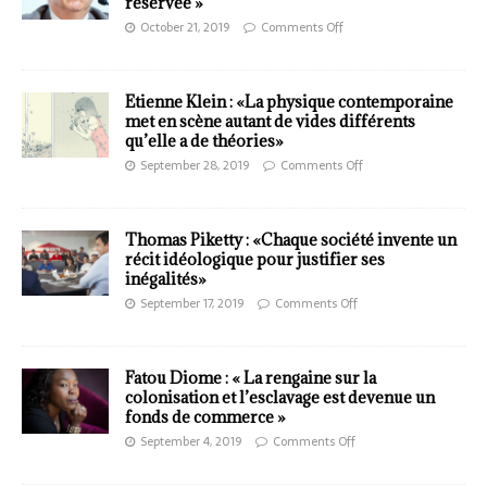
réservée »
October 21, 2019
Comments Off
Etienne Klein : «La physique contemporaine
met en scène autant de vides différents
qu’elle a de théories»
September 28, 2019
Comments Off
Thomas Piketty : «Chaque société invente un
récit idéologique pour justifier ses
inégalités»
September 17, 2019
Comments Off
Fatou Diome : « La rengaine sur la
colonisation et l’esclavage est devenue un
fonds de commerce »
September 4, 2019
Comments Off