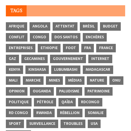
TAGS
AFRIQUE
ANGOLA
ATTENTAT
BRÉSIL
BUDGET
CONFLIT
CONGO
DOS SANTOS
ENCHÈRES
ENTREPRISES
ETHIOPIE
FOOT
FRA
FRANCE
GAZ
GECAMINES
GOUVERNEMENT
INTERNET
KENYA
KINSHASA
LUBUMBASHI
MADAGASCAR
MALI
MARCHE
MINES
MÉDIAS
NATURE
ONU
OPINION
OUGANDA
PALUDISME
PATRIMOINE
POLITIQUE
PÉTROLE
QAÏDA
RDCONGO
RD CONGO
RWANDA
RÉBELLION
SOMALIE
SPORT
SURVEILLANCE
TROUBLES
USA