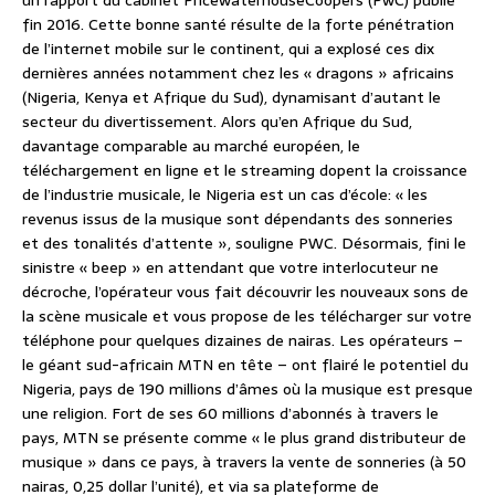
un rapport du cabinet PricewaterhouseCoopers (PwC) publié
fin 2016. Cette bonne santé résulte de la forte pénétration
de l’internet mobile sur le continent, qui a explosé ces dix
dernières années notamment chez les « dragons » africains
(Nigeria, Kenya et Afrique du Sud), dynamisant d’autant le
secteur du divertissement. Alors qu’en Afrique du Sud,
davantage comparable au marché européen, le
téléchargement en ligne et le streaming dopent la croissance
de l’industrie musicale, le Nigeria est un cas d’école: « les
revenus issus de la musique sont dépendants des sonneries
et des tonalités d’attente », souligne PWC. Désormais, fini le
sinistre « beep » en attendant que votre interlocuteur ne
décroche, l’opérateur vous fait découvrir les nouveaux sons de
la scène musicale et vous propose de les télécharger sur votre
téléphone pour quelques dizaines de nairas. Les opérateurs –
le géant sud-africain MTN en tête – ont flairé le potentiel du
Nigeria, pays de 190 millions d’âmes où la musique est presque
une religion. Fort de ses 60 millions d’abonnés à travers le
pays, MTN se présente comme « le plus grand distributeur de
musique » dans ce pays, à travers la vente de sonneries (à 50
nairas, 0,25 dollar l’unité), et via sa plateforme de