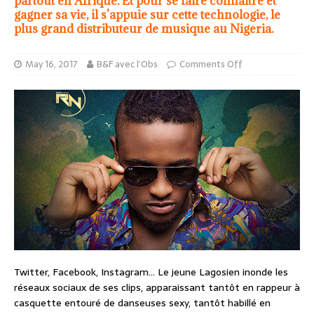
partout en Afrique. Et pour se faire connaître et
gagner sa vie, il s’appuie sur cette technologie, le
plus grand distributeur de musique au Nigeria.
May 16, 2017
B&F avec l’Obs
Comments Off
Twitter, Facebook, Instagram… Le jeune Lagosien inonde les
réseaux sociaux de ses clips, apparaissant tantôt en rappeur à
casquette entouré de danseuses sexy, tantôt habillé en