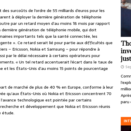
des surcoûts de l’ordre de 55 milliards d’euros pour les
arent à déployer la dernière génération de téléphonie
en outre par un retard moyen d’au moins 18 mois par rapport
la dernière génération de téléphonie mobile, qui doit
aines importants tels que la santé connectée, les
Tho
ligente ». Ce retard serait lié pour partie aux difficultés que
iers – Ericsson, Nokia et Samsung – pour répondre à
inv
ussi par le délai nécessaire à certains opérateurs pour
just
ements. « Un tel retard accentuerait l’écart dans le taux de
Se
ne et les États-Unis d’au moins 15 points de pourcentage
Comme
l’exp
part de marché de plus de 40 % en Europe, conforme à leur
milli
vée qu’aux États-Unis où Nokia et Ericsson concentrent 70
Après
 l’avance technologique est pointée par certains
paru 
en recherche et développement que Nokia et Ericsson réunis
e étude.
INT