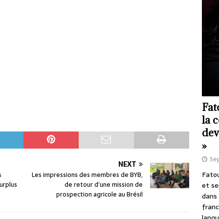
Fat
la 
dev
»
Se
NEXT
Fatou
s
Les impressions des membres de BYB,
surplus
de retour d’une mission de
et se
prospection agricole au Brésil
dans 
franc
langu