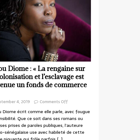
ou Diome : « La rengaine sur
colonisation et l’esclavage est
enue un fonds de commerce
ptember 4, 2019
Comments Off
 Diome écrit comme elle parle, avec fougue
nsibilité. Que ce soit dans ses romans ou
ses prises de paroles publiques, l’auteure
o-sénégalaise use avec habileté de cette
e piquante qui frôle parfois
[…]