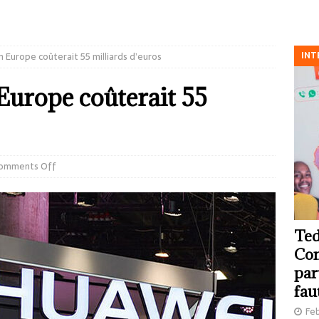
INT
 Europe coûterait 55 milliards d’euros
urope coûterait 55
omments Off
Ted
Com
par
fau
Feb