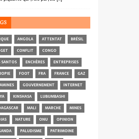
AGS
IQUE
ANGOLA
ATTENTAT
BRÉSIL
DGET
CONFLIT
CONGO
 SANTOS
ENCHÈRES
ENTREPRISES
IOPIE
FOOT
FRA
FRANCE
GAZ
AMINES
GOUVERNEMENT
INTERNET
YA
KINSHASA
LUBUMBASHI
AGASCAR
MALI
MARCHE
MINES
IAS
NATURE
ONU
OPINION
GANDA
PALUDISME
PATRIMOINE