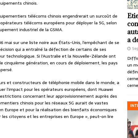
équipements chinois.
Eti
ipementiers télécoms chinois engendrerait un surcoût de
es opérateurs télécoms européens pour déployer la 5G, selon
con
oupement industriel de la GSMA.
aut
a d
 16 mai sur une liste noire aux États-Unis, l’empêchant de se
Se
décision qui a entraîné la défection de certains de ses
ur technologique. Si l’Australie et la Nouvelle-Zélande ont
Diffi
 de cinquième génération, en cours de déploiement, les pays
un m
spersé.
défin
cerne
rs et constructeurs de téléphonie mobile dans le monde, a
cerne
er l’impact pour les opérateurs européens, dont Huawei
 restrictions concernant leur approvisionnement auprès des
pementiers chinois pour les réseaux 5G aurait de vastes
INT
n Europe et pour la réalisation des bienfaits économiques
 les citoyens et les entreprises en Europe », peut-on lire