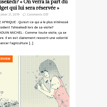
isekedi? « On verra la part du
get qui lui sera réservée »
ober 21, 2019
Comments Off
 AFRIQUE : Qu’est-ce qui a le plus intéressé
ésident Tshisekedi lors de sa visite?
OUIN MICHEL : Comme toute visite, ça se
re. Il en est clairement ressorti une volonté
lancer l’agriculture
[…]
ERVIEW