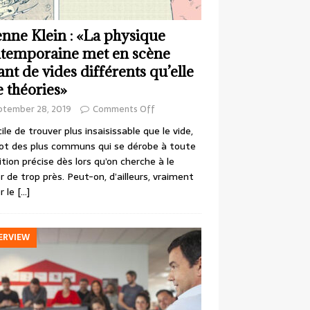
enne Klein : «La physique
temporaine met en scène
ant de vides différents qu’elle
e théories»
ptember 28, 2019
Comments Off
cile de trouver plus insaisissable que le vide,
ot des plus communs qui se dérobe à toute
ition précise dès lors qu’on cherche à le
r de trop près. Peut-on, d’ailleurs, vraiment
r le
[…]
ERVIEW