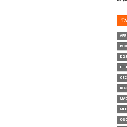
T
AFR
BU
DOS
ETH
GEC
KEN
MAD
MÉD
OU