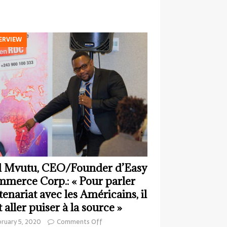
ERVIEW
 Mvutu, CEO/Founder d’Easy
merce Corp.: « Pour parler
tenariat avec les Américains, il
t aller puiser à la source »
ruary 5, 2020
Comments Off