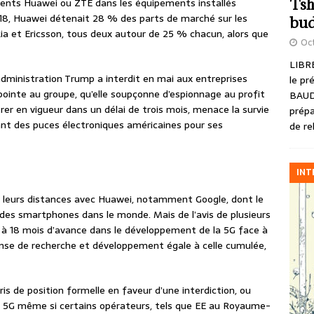
Tsh
ements Huawei ou ZTE dans les équipements installés
018, Huawei détenait 28 % des parts de marché sur les
bud
a et Ericsson, tous deux autour de 25 % chacun, alors que
Oct
LIBRE
dministration Trump a interdit en mai aux entreprises
le pr
inte au groupe, qu’elle soupçonne d’espionnage au profit
BAUD
trer en vigueur dans un délai de trois mois, menace la survie
prépa
dant des puces électroniques américaines pour ses
de re
INT
is leurs distances avec Huawei, notamment Google, dont le
des smartphones dans le monde. Mais de l’avis de plusieurs
 à 18 mois d’avance dans le développement de la 5G face à
se de recherche et développement égale à celle cumulée,
ris de position formelle en faveur d’une interdiction, ou
 5G même si certains opérateurs, tels que EE au Royaume-