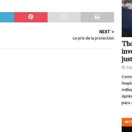
NEXT
Le prix de la protection
Tho
inv
just
Se
Comme
l’exp
milli
Après
paru 
INT