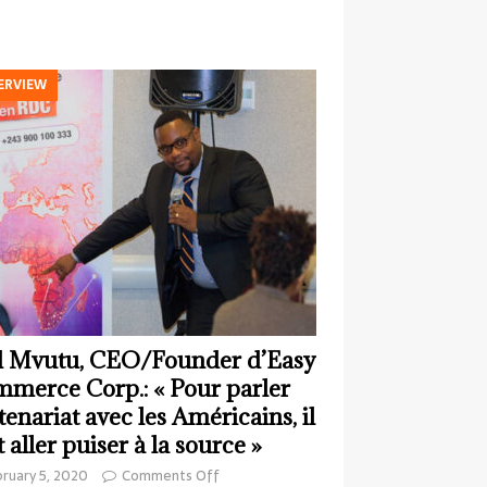
ERVIEW
 Mvutu, CEO/Founder d’Easy
merce Corp.: « Pour parler
tenariat avec les Américains, il
t aller puiser à la source »
ruary 5, 2020
Comments Off