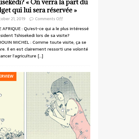
isekedi? « On verra la part du
get qui lui sera réservée »
ober 21, 2019
Comments Off
 AFRIQUE : Qu’est-ce qui a le plus intéressé
ésident Tshisekedi lors de sa visite?
OUIN MICHEL : Comme toute visite, ça se
re. Il en est clairement ressorti une volonté
lancer l’agriculture
[…]
ERVIEW