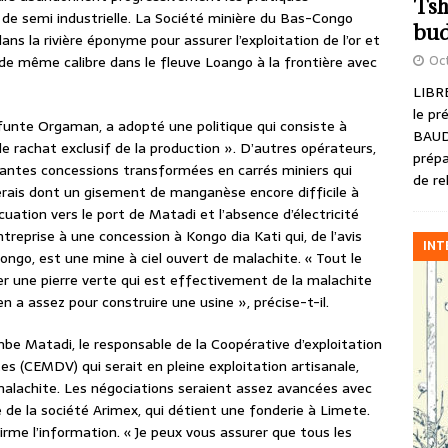
Tsh
e de semi industrielle. La Société minière du Bas-Congo
bud
ns la rivière éponyme pour assurer l’exploitation de l’or et
Oct
e même calibre dans le fleuve Loango à la frontière avec
LIBRE
le pr
éfunte Orgaman, a adopté une politique qui consiste à
BAUD
le rachat exclusif de la production ». D’autres opérateurs,
prépa
antes concessions transformées en carrés miniers qui
de re
rais dont un gisement de manganèse encore difficile à
cuation vers le port de Matadi et l’absence d’électricité
reprise à une concession à Kongo dia Kati qui, de l’avis
INT
ngo, est une mine à ciel ouvert de malachite. « Tout le
er une pierre verte qui est effectivement de la malachite
en a assez pour construire une usine », précise-t-il.
be Matadi, le responsable de la Coopérative d’exploitation
s (CEMDV) qui serait en pleine exploitation artisanale,
alachite. Les négociations seraient assez avancées avec
re de la société Arimex, qui détient une fonderie à Limete.
rme l’information. « Je peux vous assurer que tous les