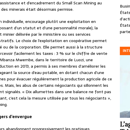
e d’assistance et d’encadrement du Small Scan Mining au
Busin
le des minerais était désormais permise.
États
d’act
ion individuelle, encourage plutôt une exploitation en
États
osant d’un statut et d’une personnalité morale), la
parte
t minier délivrée par le ministère ou ses services
tratifs. Le choix de l’exploitation en coopérative permet
ou de la corporation. Elle permet aussi à la structure
INT
ercevoir facilement les taxes : 3 % sur le chiffre de vente
A Mbanza Mwembe, dans le territoire de Luozi, une
roduction en 2013, a permis à ses membres d’améliorer les
ageant la source d’eau potable, en dotant chacun d’une
es pour évacuer régulièrement la production agricole de ce
cès. Mais, les abus de certains négociants qui sillonnent les
ont signalés. « Dix allumettes dans une balance ne font pas
nt, c’est cela la mesure utilisée par tous les négociants »,
ing.
gers d’envergue
L’a
urs abandonnent progressivement les pratiques