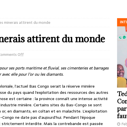
INT
es minerais attirent du monde
nerais attirent du monde
Comments Off
pour ses ports maritime et fluvial, ses cimenteries et barrages
 avec elle pour l’or ou les diamants.
loniale, l’actuel Bas Congo serait la réserve minière
ousse du pays quand l’exploitation des ressources des autres
Ted
chose est certaine : la province connaît une intense activité
Com
e industrie minière. Certains sites du Bas-Congo se sont
par
n or, en diamants, en coltan et en malachite. L’exploitation
fau
s-Congo ne date pas d’aujourd’hui. Pendant l’époque
ait strictement interdite. Mais la contrebande est passée
Feb