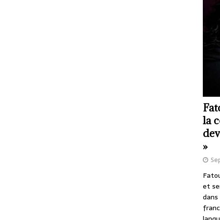
Fat
la 
dev
»
Se
Fatou
et se
dans 
franc
langu