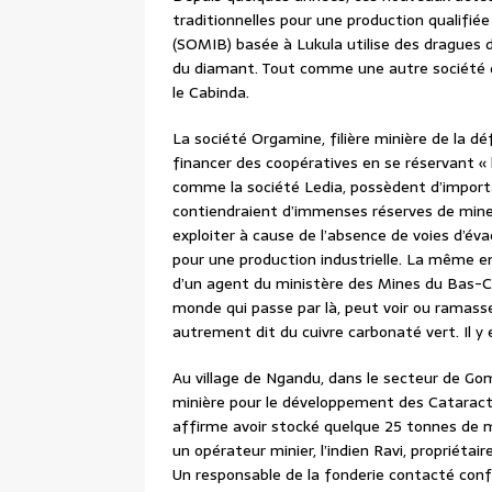
traditionnelles pour une production qualifié
(SOMIB) basée à Lukula utilise des dragues da
du diamant. Tout comme une autre société d
le Cabinda.
La société Orgamine, filière minière de la d
financer des coopératives en se réservant « 
comme la société Ledia, possèdent d’import
contiendraient d’immenses réserves de mine
exploiter à cause de l’absence de voies d’éva
pour une production industrielle. La même ent
d’un agent du ministère des Mines du Bas-Co
monde qui passe par là, peut voir ou ramass
autrement dit du cuivre carbonaté vert. Il y 
Au village de Ngandu, dans le secteur de Gom
minière pour le développement des Cataracte
affirme avoir stocké quelque 25 tonnes de m
un opérateur minier, l’indien Ravi, propriétai
Un responsable de la fonderie contacté confi