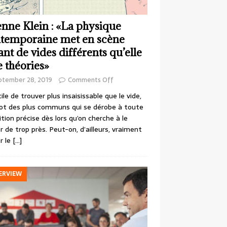
enne Klein : «La physique
temporaine met en scène
ant de vides différents qu’elle
e théories»
ptember 28, 2019
Comments Off
cile de trouver plus insaisissable que le vide,
ot des plus communs qui se dérobe à toute
ition précise dès lors qu’on cherche à le
r de trop près. Peut-on, d’ailleurs, vraiment
r le
[…]
ERVIEW