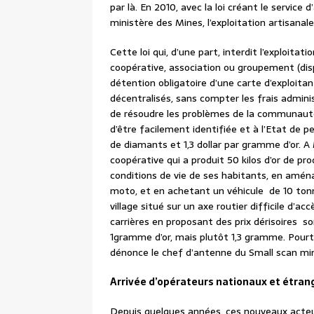
par là. En 2010, avec la loi créant le servic
ministère des Mines, l’exploitation artisana
Cette loi qui, d’une part, interdit l’exploitat
coopérative, association ou groupement (disp
détention obligatoire d’une carte d’exploitan
décentralisés, sans compter les frais adminis
de résoudre les problèmes de la communauté 
d’être facilement identifiée et à l’Etat de p
de diamants et 1,3 dollar par gramme d’or. 
coopérative qui a produit 50 kilos d’or de p
conditions de vie de ses habitants, en amén
moto, et en achetant un véhicule de 10 tonn
village situé sur un axe routier difficile d’ac
carrières en proposant des prix dérisoires s
1gramme d’or, mais plutôt 1,3 gramme. Pourta
dénonce le chef d’antenne du Small scan min
Arrivée d’opérateurs nationaux et étran
Depuis quelques années, ces nouveaux acte