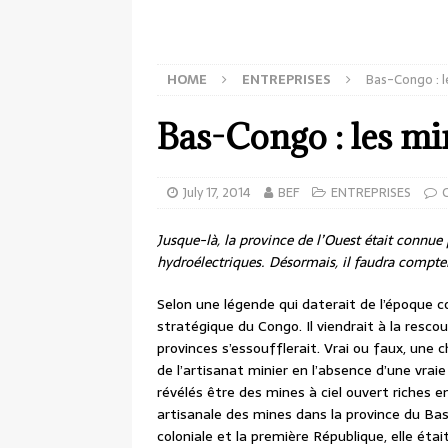
HOME
ENTREPRISES
Bas-Congo : l
Bas-Congo : les mi
July 17, 2014
BEF
ENTREPRISES
Jusque-là, la province de l’Ouest était connue 
hydroélectriques. Désormais, il faudra compter
Selon une légende qui daterait de l’époque co
stratégique du Congo. Il viendrait à la resc
provinces s’essoufflerait. Vrai ou faux, une 
de l’artisanat minier en l’absence d’une vrai
révélés être des mines à ciel ouvert riches e
artisanale des mines dans la province du Ba
coloniale et la première République, elle ét