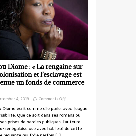
ou Diome : « La rengaine sur
colonisation et l’esclavage est
enue un fonds de commerce
ptember 4, 2019
Comments Off
 Diome écrit comme elle parle, avec fougue
nsibilité. Que ce soit dans ses romans ou
ses prises de paroles publiques, l’auteure
o-sénégalaise use avec habileté de cette
e piquante qui frôle parfois
[…]