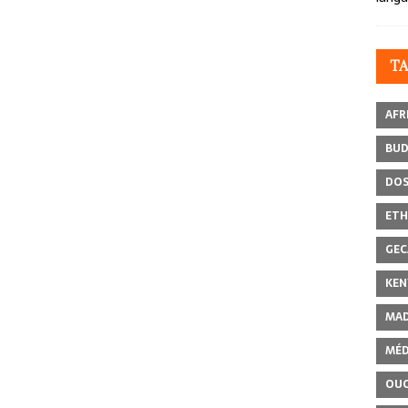
T
AFR
BU
DOS
ETH
GEC
KEN
MAD
MÉD
OU