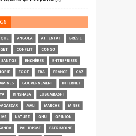
AGS
IQUE
ANGOLA
ATTENTAT
BRÉSIL
DGET
CONFLIT
CONGO
 SANTOS
ENCHÈRES
ENTREPRISES
IOPIE
FOOT
FRA
FRANCE
GAZ
AMINES
GOUVERNEMENT
INTERNET
YA
KINSHASA
LUBUMBASHI
AGASCAR
MALI
MARCHE
MINES
IAS
NATURE
ONU
OPINION
GANDA
PALUDISME
PATRIMOINE