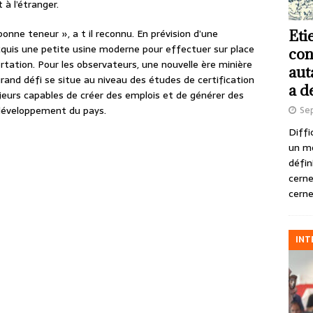
 à l’étranger.
bonne teneur », a t il reconnu. En prévision d’une
Eti
 acquis une petite usine moderne pour effectuer sur place
con
tation. Pour les observateurs, une nouvelle ère minière
aut
and défi se situe au niveau des études de certification
a d
jeurs capables de créer des emplois et de générer des
 développement du pays.
Se
Diffi
un m
défin
cerne
cerne
INT