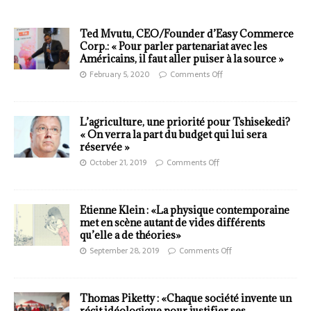
Ted Mvutu, CEO/Founder d’Easy Commerce
Corp.: « Pour parler partenariat avec les
Américains, il faut aller puiser à la source »
February 5, 2020
Comments Off
L’agriculture, une priorité pour Tshisekedi?
« On verra la part du budget qui lui sera
réservée »
October 21, 2019
Comments Off
Etienne Klein : «La physique contemporaine
met en scène autant de vides différents
qu’elle a de théories»
September 28, 2019
Comments Off
Thomas Piketty : «Chaque société invente un
récit idéologique pour justifier ses