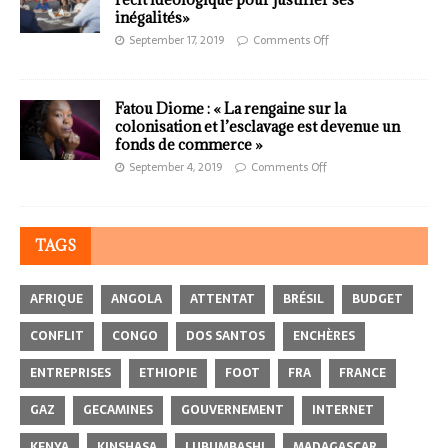
inégalités»
September 17, 2019
Comments Off
Fatou Diome : « La rengaine sur la
colonisation et l’esclavage est devenue un
fonds de commerce »
September 4, 2019
Comments Off
TAGS
AFRIQUE
ANGOLA
ATTENTAT
BRÉSIL
BUDGET
CONFLIT
CONGO
DOS SANTOS
ENCHÈRES
ENTREPRISES
ETHIOPIE
FOOT
FRA
FRANCE
GAZ
GECAMINES
GOUVERNEMENT
INTERNET
KENYA
KINSHASA
LUBUMBASHI
MADAGASCAR