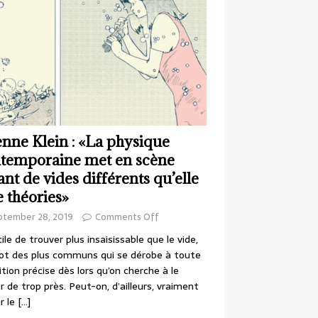
enne Klein : «La physique
temporaine met en scène
ant de vides différents qu’elle
e théories»
ptember 28, 2019
Comments Off
cile de trouver plus insaisissable que le vide,
ot des plus communs qui se dérobe à toute
ition précise dès lors qu’on cherche à le
r de trop près. Peut-on, d’ailleurs, vraiment
r le
[…]