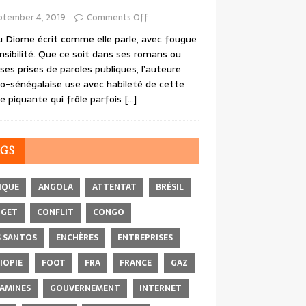
ptember 4, 2019
Comments Off
 Diome écrit comme elle parle, avec fougue
nsibilité. Que ce soit dans ses romans ou
ses prises de paroles publiques, l’auteure
o-sénégalaise use avec habileté de cette
e piquante qui frôle parfois
[…]
AGS
IQUE
ANGOLA
ATTENTAT
BRÉSIL
DGET
CONFLIT
CONGO
 SANTOS
ENCHÈRES
ENTREPRISES
IOPIE
FOOT
FRA
FRANCE
GAZ
AMINES
GOUVERNEMENT
INTERNET