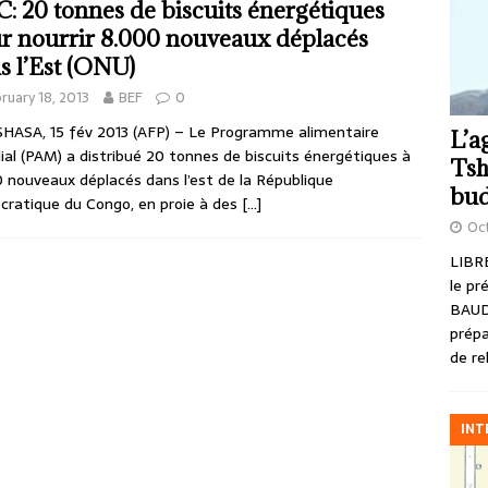
: 20 tonnes de biscuits énergétiques
r nourrir 8.000 nouveaux déplacés
s l’Est (ONU)
ruary 18, 2013
BEF
0
ASA, 15 fév 2013 (AFP) – Le Programme alimentaire
L’a
al (PAM) a distribué 20 tonnes de biscuits énergétiques à
Tsh
 nouveaux déplacés dans l’est de la République
bud
ratique du Congo, en proie à des
[…]
Oct
LIBRE
le pr
BAUD
prépa
de re
INT