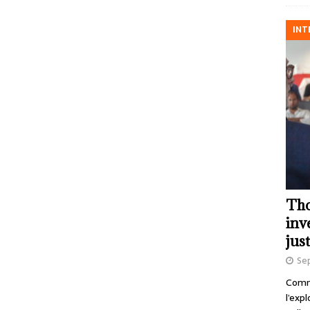
INT
Tho
inv
just
Se
Comme
l’exp