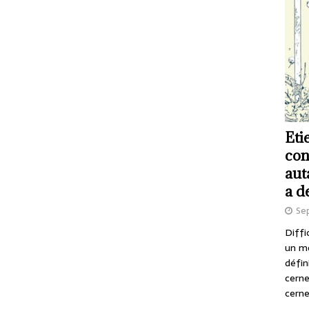
Eti
con
aut
a d
Se
Diffi
un m
défin
cerne
cerne