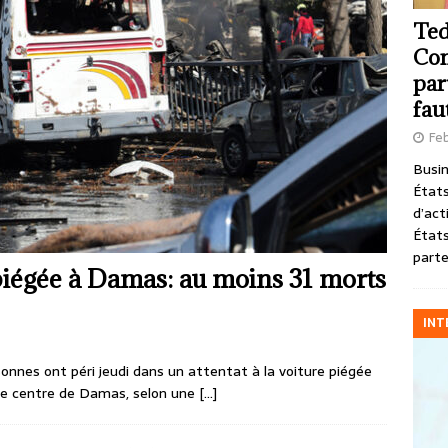
Ted
Com
par
fau
Feb
Busin
États
d’act
États
parte
piégée à Damas: au moins 31 morts
INT
onnes ont péri jeudi dans un attentat à la voiture piégée
 le centre de Damas, selon une
[…]