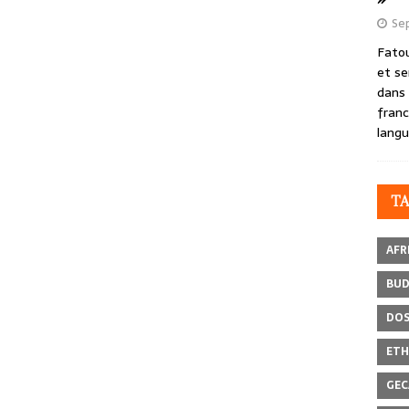
Se
Fatou
et se
dans 
franc
langu
T
AFR
BU
DOS
ETH
GEC