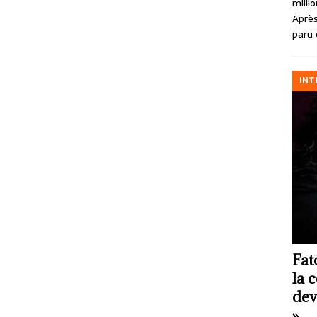
milli
Après
paru 
INT
Fat
la 
dev
»