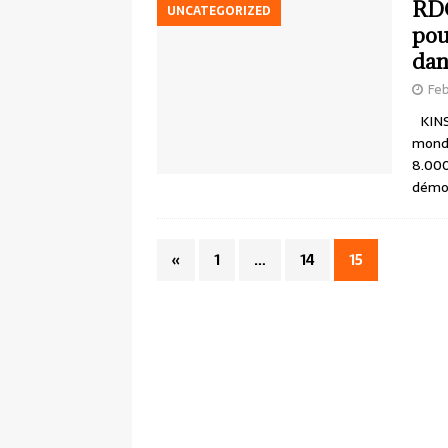
RDC
UNCATEGORIZED
pou
dan
Feb
KINSH
mondi
8.000
démoc
«
1
…
14
15