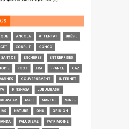
AGS
IQUE
ANGOLA
ATTENTAT
BRÉSIL
DGET
CONFLIT
CONGO
 SANTOS
ENCHÈRES
ENTREPRISES
IOPIE
FOOT
FRA
FRANCE
GAZ
AMINES
GOUVERNEMENT
INTERNET
YA
KINSHASA
LUBUMBASHI
AGASCAR
MALI
MARCHE
MINES
IAS
NATURE
ONU
OPINION
GANDA
PALUDISME
PATRIMOINE