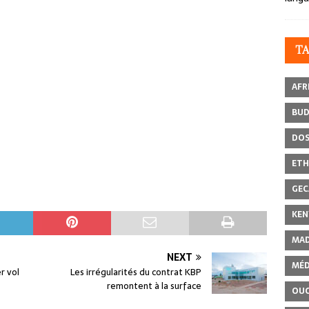
T
AFR
BU
DOS
ETH
GEC
KEN
MAD
NEXT
MÉD
r vol
Les irrégularités du contrat KBP
remontent à la surface
OU