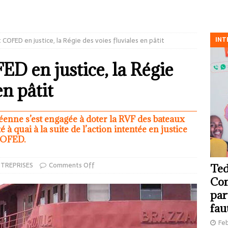
INT
 COFED en justice, la Régie des voies fluviales en pâtit
D en justice, la Régie
en pâtit
enne s’est engagée à doter la RVF des bateaux
é à quai à la suite de l’action intentée en justice
 COFED.
TREPRISES
Comments Off
Ted
Com
par
fau
Feb