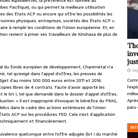
nnues équivalentes, la préférence est donnée au
es Pacifique), ou qui permet la meilleure utilisation
s des États ACP ou encore qui offre les possibilités les
rsonnes physiques, entreprises, sociétés des États ACP ».
ire à remplir les conditions de l’Union européenne. Et, en
tion revient à priver ses travailleurs de Kinshasa de plus de
Tho
inv
just
ional du fonds européen de développement, Chanimétal n’a
Se
, tel qu’exigé dans l’appel d’offres, les preuves de
Comme
dget d’au moins 500 000 euros entre 2011 et 2016.
l’exp
opies libres de 4 contrats. Faute d’avoir apporté les
milli
le lot I, tel que demandé dans le dossier d’appel d’offres,
Après
uation. « Il est inapproprié d’invoquer le bénéfice du PRAG,
paru 
lics dans le cadre des actions extérieures de l’Union
tats ACP sur les procédures FED. Cela n’est d’application
techniquement et financièrement.
INT
uivalence quelconque entre l’offre adjugée (lot I du marché