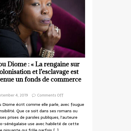
ou Diome : « La rengaine sur
colonisation et l’esclavage est
enue un fonds de commerce
ptember 4, 2019
Comments Off
 Diome écrit comme elle parle, avec fougue
nsibilité. Que ce soit dans ses romans ou
ses prises de paroles publiques, l’auteure
o-sénégalaise use avec habileté de cette
e piquante qui frôle parfois
[…]