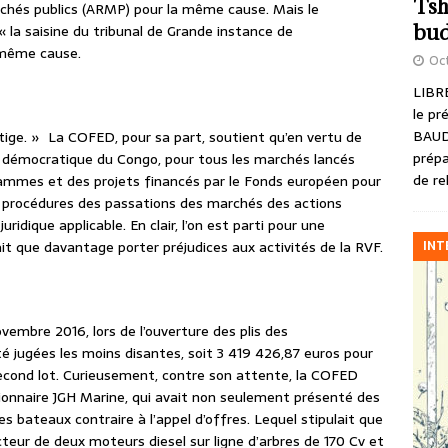
Tsh
marchés publics (ARMP) pour la même cause. Mais le
bud
 la saisine du tribunal de Grande instance de
 même cause.
Oct
LIBRE
le pr
BAUD
itige. » La COFED, pour sa part, soutient qu’en vertu de
prépa
ue démocratique du Congo, pour tous les marchés lancés
de re
rammes et des projets financés par le Fonds européen pour
s procédures des passations des marchés des actions
uridique applicable. En clair, l’on est parti pour une
INT
it que davantage porter préjudices aux activités de la RVF.
vembre 2016, lors de l’ouverture des plis des
té jugées les moins disantes, soit 3 419 426,87 euros pour
 second lot. Curieusement, contre son attente, la COFED
sionnaire JGH Marine, qui avait non seulement présenté des
es bateaux contraire à l’appel d’offres. Lequel stipulait que
cteur de deux moteurs diesel sur ligne d’arbres de 170 Cv et