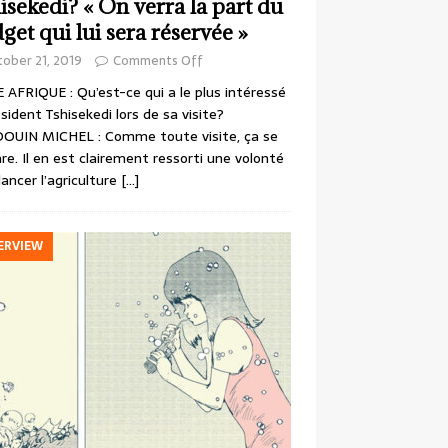
isekedi? « On verra la part du
get qui lui sera réservée »
ober 21, 2019
Comments Off
 AFRIQUE : Qu’est-ce qui a le plus intéressé
ésident Tshisekedi lors de sa visite?
OUIN MICHEL : Comme toute visite, ça se
re. Il en est clairement ressorti une volonté
lancer l’agriculture
[…]
ERVIEW