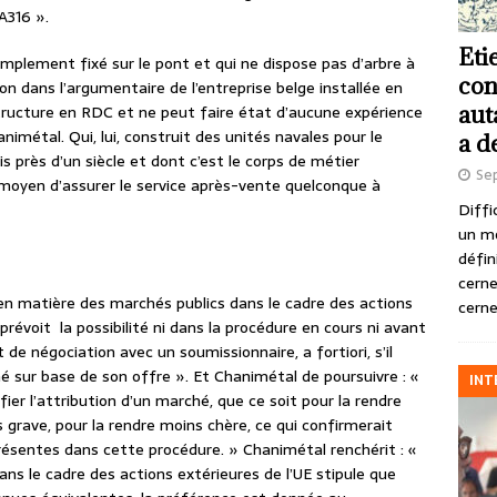
A316 ».
Eti
mplement fixé sur le pont et qui ne dispose pas d’arbre à
con
t-on dans l’argumentaire de l’entreprise belge installée en
aut
tructure en RDC et ne peut faire état d’aucune expérience
imétal. Qui, lui, construit des unités navales pour le
a d
 près d’un siècle et dont c’est le corps de métier
Se
 moyen d’assurer le service après-vente quelconque à
Diffi
un m
défin
cerne
 en matière des marchés publics dans le cadre des actions
cerne
révoit la possibilité ni dans la procédure en cours ni avant
t de négociation avec un soumissionnaire, a fortiori, s’il
ché sur base de son offre ». Et Chanimétal de poursuivre : «
INT
er l’attribution d’un marché, que ce soit pour la rendre
grave, pour la rendre moins chère, ce qui confirmerait
s présentes dans cette procédure. » Chanimétal renchérit : «
s le cadre des actions extérieures de l’UE stipule que