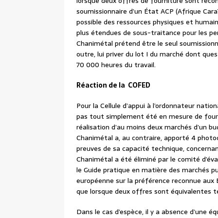
lorsque deux offres de fourniture sont reco
soumissionnaire d’un État ACP (Afrique Caraïb
possible des ressources physiques et humaine
plus étendues de sous-traitance pour les pe
Chanimétal prétend être le seul soumissionna
outre, lui priver du lot I du marché dont ques
70 000 heures du travail.
Réaction de la COFED
Pour la Cellule d’appui à l’ordonnateur nat
pas tout simplement été en mesure de fournir
réalisation d’au moins deux marchés d’un bu
Chanimétal a, au contraire, apporté 4 photoc
preuves de sa capacité technique, concernant 
Chanimétal a été éliminé par le comité d’éval
le Guide pratique en matière des marchés pub
européenne sur la préférence reconnue aux É
que lorsque deux offres sont équivalentes 
Dans le cas d’espèce, il y a absence d’une éq