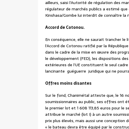
ailleurs, saisi l’Autorité de régulation des 
régulateur de marchés publics a estimé que «
Kinshasa/Gombe lui interdit de connaître la
Accord de Cotonou.
En conséquence, elle ne saurait trancher le l
l’Accord de Cotonou ratifié par la Républiq
dans le cadre de la mise en œuvre des prog
le développement (FED), les dispositions de
extérieures de l’UE constituent le seul cadre j
lancinante guéguerre juridique qui ne pourra
Offres moins disantes
Sur le fond, Chanimétal atteste que, le 16 no
soumissionnaires au public, ses offres ont é
le premier lot et 1 608 113,85 euros pour le
attribue le marché (lot I) à un autre soumis
prix plus élevés, mais aussi une conception d
« le bateau devra être équipé par le constru