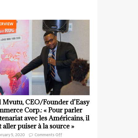
ERVIEW
 Mvutu, CEO/Founder d’Easy
merce Corp.: « Pour parler
tenariat avec les Américains, il
t aller puiser à la source »
ruary 5, 2020
Comments Off