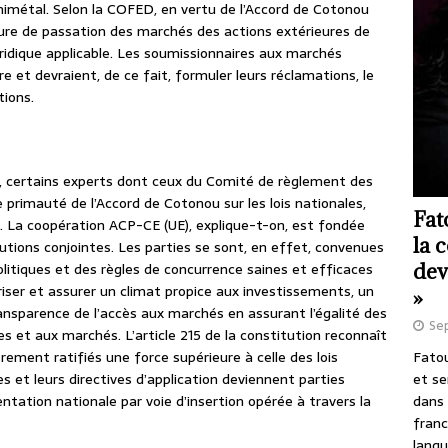
nimétal. Selon la COFED, en vertu de l’Accord de Cotonou
édure de passation des marchés des actions extérieures de
uridique applicable. Les soumissionnaires aux marchés
 et devraient, de ce fait, formuler leurs réclamations, le
tions.
e, certains experts dont ceux du Comité de règlement des
primauté de l’Accord de Cotonou sur les lois nationales,
Fat
La coopération ACP-CE (UE), explique-t-on, est fondée
la 
tutions conjointes. Les parties se sont, en effet, convenues
dev
olitiques et des règles de concurrence saines et efficaces
iser et assurer un climat propice aux investissements, un
»
ransparence de l’accès aux marchés en assurant l’égalité des
Se
es et aux marchés. L’article 215 de la constitution reconnaît
Fatou
rement ratifiés une force supérieure à celle des lois
et se
es et leurs directives d’application deviennent parties
dans 
entation nationale par voie d’insertion opérée à travers la
franc
langu