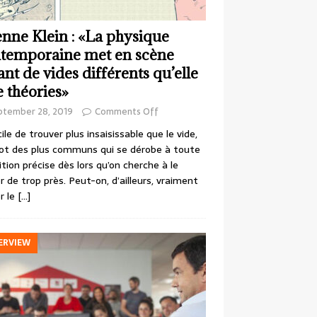
enne Klein : «La physique
temporaine met en scène
ant de vides différents qu’elle
e théories»
ptember 28, 2019
Comments Off
cile de trouver plus insaisissable que le vide,
ot des plus communs qui se dérobe à toute
ition précise dès lors qu’on cherche à le
r de trop près. Peut-on, d’ailleurs, vraiment
r le
[…]
ERVIEW