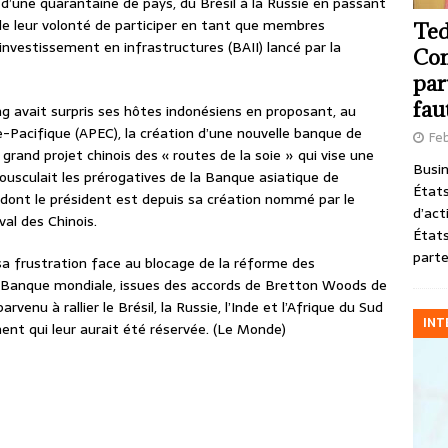
 d’une quarantaine de pays, du Brésil à la Russie en passant
 de leur volonté de participer en tant que membres
Ted
nvestissement en infrastructures (BAII) lancé par la
Com
par
fau
ping avait surpris ses hôtes indonésiens en proposant, au
Pacifique (APEC), la création d’une nouvelle banque de
Feb
rand projet chinois des « routes de la soie » qui vise une
Busin
 bousculait les prérogatives de la Banque asiatique de
États
 dont le président est depuis sa création nommé par le
d’act
val des Chinois.
États
parte
sa frustration face au blocage de la réforme des
la Banque mondiale, issues des accords de Bretton Woods de
arvenu à rallier le Brésil, la Russie, l’Inde et l’Afrique du Sud
INT
nt qui leur aurait été réservée. (Le Monde)