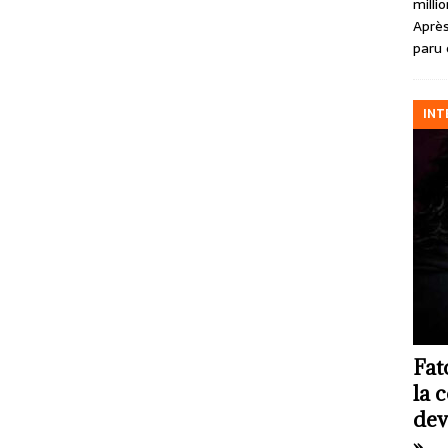
milli
Après
paru 
INT
Fat
la 
dev
»