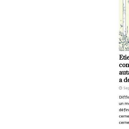
Eti
con
aut
a d
Se
Diffi
un m
défin
cerne
cerne