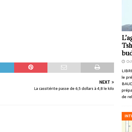
L’a
Tsh
bud
Oct
LIBRE
le pr
NEXT
BAUD
La cassitérite passe de 6,5 dollars à 4,8 le kilo
prépa
de re
INT