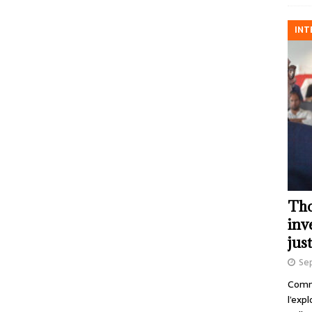
INT
Tho
inv
just
Se
Comme
l’exp