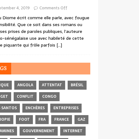
ptember 4, 2019
Comments Off
 Diome écrit comme elle parle, avec fougue
nsibilité. Que ce soit dans ses romans ou
ses prises de paroles publiques, l’auteure
o-sénégalaise use avec habileté de cette
e piquante qui frôle parfois
[…]
AGS
IQUE
ANGOLA
ATTENTAT
BRÉSIL
DGET
CONFLIT
CONGO
 SANTOS
ENCHÈRES
ENTREPRISES
IOPIE
FOOT
FRA
FRANCE
GAZ
AMINES
GOUVERNEMENT
INTERNET