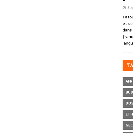
Se
Fatou
et se
dans 
franc
langu
T
AFR
BU
DOS
ETH
GEC