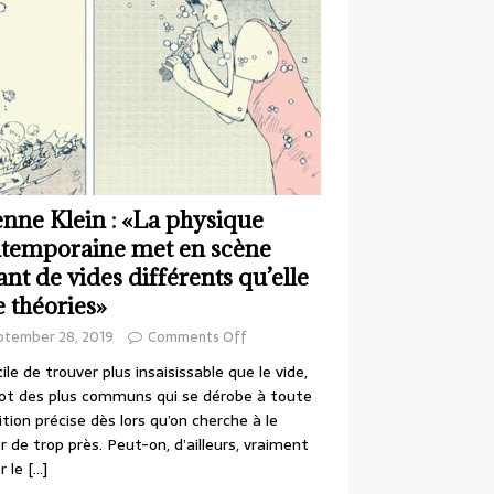
enne Klein : «La physique
temporaine met en scène
ant de vides différents qu’elle
e théories»
ptember 28, 2019
Comments Off
cile de trouver plus insaisissable que le vide,
ot des plus communs qui se dérobe à toute
ition précise dès lors qu’on cherche à le
r de trop près. Peut-on, d’ailleurs, vraiment
r le
[…]