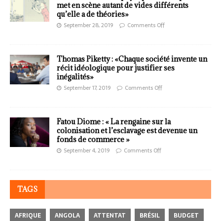
met en scène autant de vides différents
qu’elle a de théories»
September 28, 2019
Comments Off
Thomas Piketty : «Chaque société invente un
récit idéologique pour justifier ses
inégalités»
September 17, 2019
Comments Off
Fatou Diome : « La rengaine sur la
colonisation et l’esclavage est devenue un
fonds de commerce »
September 4, 2019
Comments Off
TAGS
AFRIQUE
ANGOLA
ATTENTAT
BRÉSIL
BUDGET