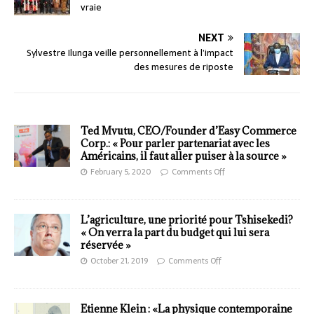
vraie
NEXT
Sylvestre Ilunga veille personnellement à l’impact
des mesures de riposte
Ted Mvutu, CEO/Founder d’Easy Commerce
Corp.: « Pour parler partenariat avec les
Américains, il faut aller puiser à la source »
February 5, 2020
Comments Off
L’agriculture, une priorité pour Tshisekedi?
« On verra la part du budget qui lui sera
réservée »
October 21, 2019
Comments Off
Etienne Klein : «La physique contemporaine