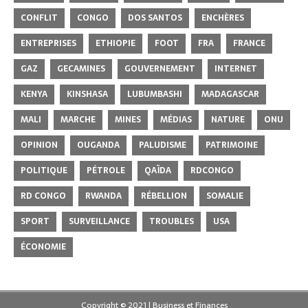
CONFLIT
CONGO
DOS SANTOS
ENCHÈRES
ENTREPRISES
ETHIOPIE
FOOT
FRA
FRANCE
GAZ
GECAMINES
GOUVERNEMENT
INTERNET
KENYA
KINSHASA
LUBUMBASHI
MADAGASCAR
MALI
MARCHE
MINES
MÉDIAS
NATURE
ONU
OPINION
OUGANDA
PALUDISME
PATRIMOINE
POLITIQUE
PÉTROLE
QAÏDA
RDCONGO
RD CONGO
RWANDA
RÉBELLION
SOMALIE
SPORT
SURVEILLANCE
TROUBLES
USA
ÉCONOMIE
Copyright © 2021 | Business et Finances