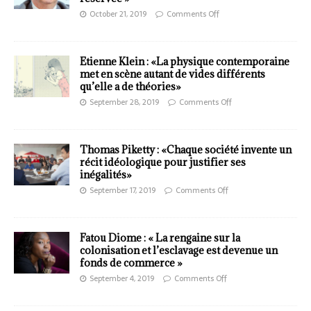
October 21, 2019
Comments Off
Etienne Klein : «La physique contemporaine
met en scène autant de vides différents
qu’elle a de théories»
September 28, 2019
Comments Off
Thomas Piketty : «Chaque société invente un
récit idéologique pour justifier ses
inégalités»
September 17, 2019
Comments Off
Fatou Diome : « La rengaine sur la
colonisation et l’esclavage est devenue un
fonds de commerce »
September 4, 2019
Comments Off