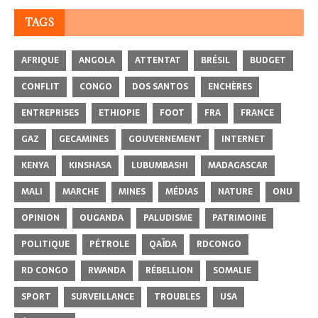
TAGS
AFRIQUE
ANGOLA
ATTENTAT
BRÉSIL
BUDGET
CONFLIT
CONGO
DOS SANTOS
ENCHÈRES
ENTREPRISES
ETHIOPIE
FOOT
FRA
FRANCE
GAZ
GECAMINES
GOUVERNEMENT
INTERNET
KENYA
KINSHASA
LUBUMBASHI
MADAGASCAR
MALI
MARCHE
MINES
MÉDIAS
NATURE
ONU
OPINION
OUGANDA
PALUDISME
PATRIMOINE
POLITIQUE
PÉTROLE
QAÏDA
RDCONGO
RD CONGO
RWANDA
RÉBELLION
SOMALIE
SPORT
SURVEILLANCE
TROUBLES
USA