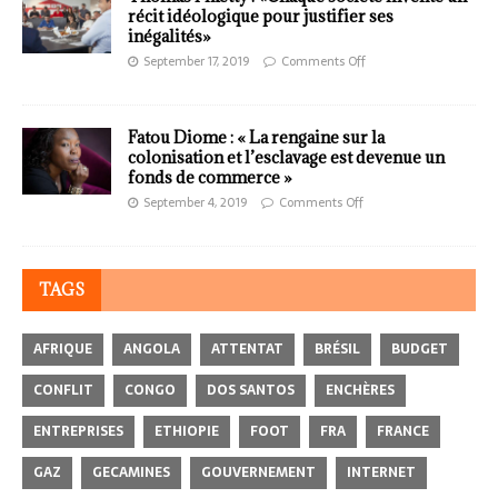
récit idéologique pour justifier ses
inégalités»
September 17, 2019
Comments Off
Fatou Diome : « La rengaine sur la
colonisation et l’esclavage est devenue un
fonds de commerce »
September 4, 2019
Comments Off
TAGS
AFRIQUE
ANGOLA
ATTENTAT
BRÉSIL
BUDGET
CONFLIT
CONGO
DOS SANTOS
ENCHÈRES
ENTREPRISES
ETHIOPIE
FOOT
FRA
FRANCE
GAZ
GECAMINES
GOUVERNEMENT
INTERNET