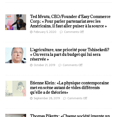
Ted Mvutu, CEO/Founder d’Easy Commerce
Corp.: « Pour parler partenariat avec les
Américains, il faut aller puiser à la source »
February 5, 2020
Comments Off
L’agriculture, une priorité pour Tshisekedi?
« On verra la part du budget qui lui sera
réservée »
October 21, 2019
Comments Off
Etienne Klein : «La physique contemporaine
met en scène autant de vides différents
qu’elle a de théories»
September 28, 2019
Comments Off
Thomas Piketty : «Chaque société invente un