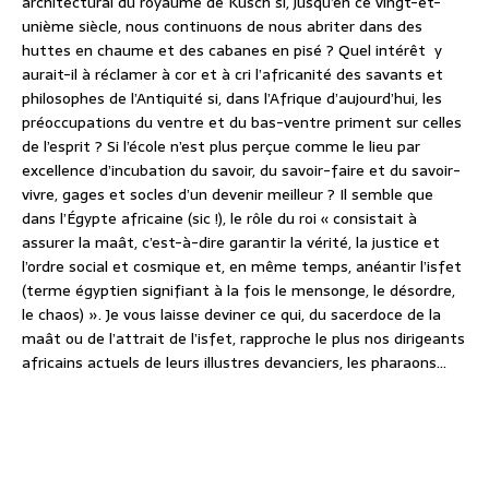
architectural du royaume de Kusch si, jusqu’en ce vingt-et-
unième siècle, nous continuons de nous abriter dans des
huttes en chaume et des cabanes en pisé ? Quel intérêt y
aurait-il à réclamer à cor et à cri l’africanité des savants et
philosophes de l’Antiquité si, dans l’Afrique d’aujourd’hui, les
préoccupations du ventre et du bas-ventre priment sur celles
de l’esprit ? Si l’école n’est plus perçue comme le lieu par
excellence d’incubation du savoir, du savoir-faire et du savoir-
vivre, gages et socles d’un devenir meilleur ? Il semble que
dans l’Égypte africaine (sic !), le rôle du roi « consistait à
assurer la maât, c’est-à-dire garantir la vérité, la justice et
l’ordre social et cosmique et, en même temps, anéantir l’isfet
(terme égyptien signifiant à la fois le mensonge, le désordre,
le chaos) ». Je vous laisse deviner ce qui, du sacerdoce de la
maât ou de l’attrait de l’isfet, rapproche le plus nos dirigeants
africains actuels de leurs illustres devanciers, les pharaons…