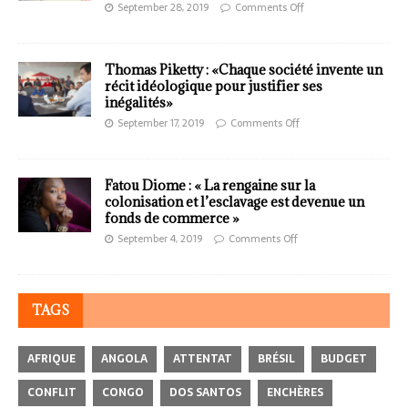
September 28, 2019
Comments Off
Thomas Piketty : «Chaque société invente un
récit idéologique pour justifier ses
inégalités»
September 17, 2019
Comments Off
Fatou Diome : « La rengaine sur la
colonisation et l’esclavage est devenue un
fonds de commerce »
September 4, 2019
Comments Off
TAGS
AFRIQUE
ANGOLA
ATTENTAT
BRÉSIL
BUDGET
CONFLIT
CONGO
DOS SANTOS
ENCHÈRES