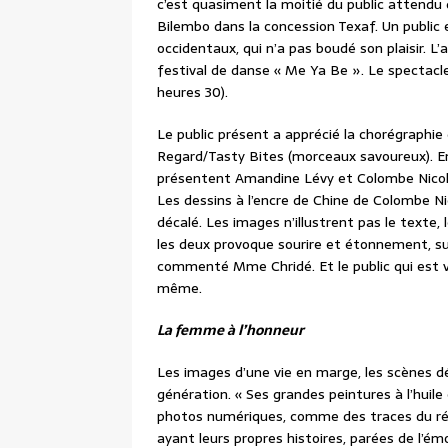
c’est quasiment la moitié du public attendu 
Bilembo dans la concession Texaf. Un publi
occidentaux, qui n’a pas boudé son plaisir. 
festival de danse « Me Ya Be ». Le spectac
heures 30).
Le public présent a apprécié la chorégraphi
Regard/Tasty Bites (morceaux savoureux). En 
présentent Amandine Lévy et Colombe Nicola
Les dessins à l’encre de Chine de Colombe Ni
décalé. Les images n’illustrent pas le texte,
les deux provoque sourire et étonnement, su
commenté Mme Chridé. Et le public qui est ve
même.
La femme à l’honneur
Les images d’une vie en marge, les scènes d
génération. « Ses grandes peintures à l’huil
photos numériques, comme des traces du réel
ayant leurs propres histoires, parées de l’ém