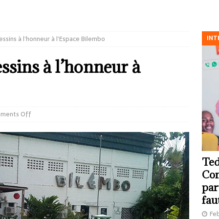
INT
ssins à l’honneur à l’Espace Bilembo
ssins à l’honneur à
ments Off
Ted
Com
par
fau
Feb