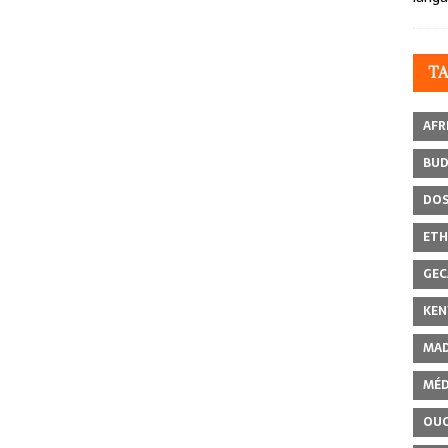
T
AFR
BU
DOS
ETH
GEC
KEN
MAD
MÉD
OU