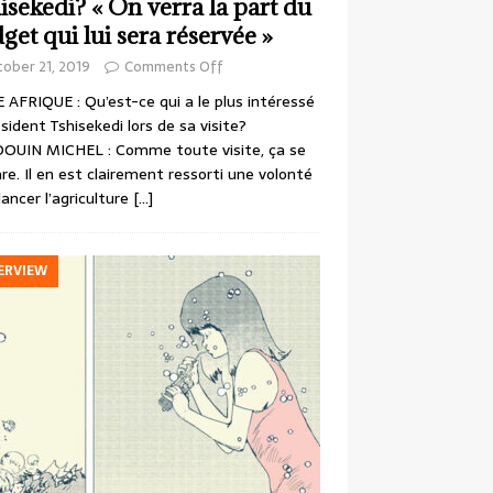
isekedi? « On verra la part du
get qui lui sera réservée »
ober 21, 2019
Comments Off
 AFRIQUE : Qu’est-ce qui a le plus intéressé
ésident Tshisekedi lors de sa visite?
OUIN MICHEL : Comme toute visite, ça se
re. Il en est clairement ressorti une volonté
lancer l’agriculture
[…]
ERVIEW