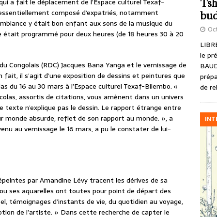
Tsh
qui a fait le déplacement de l’Espace culturel Texaf-
c essentiellement composé d’expatriés, notamment
bud
L’ambiance y était bon enfant aux sons de la musique du
Oct
le était programmé pour deux heures (de 18 heures 30 à 20
LIBRE
le pr
e du Congolais (RDC) Jacques Bana Yanga et le vernissage de
BAUD
fait, il s’agit d’une exposition de dessins et peintures que
prépa
s du 16 au 30 mars à l’Espace culturel Texaf-Bilembo. «
de re
colas, assortis de citations, vous amènent dans un univers
 le texte n’explique pas le dessin. Le rapport étrange entre
r monde absurde, reflet de son rapport au monde. », a
INT
nu au vernissage le 16 mars, a pu le constater de lui-
épeintes par Amandine Lévy tracent les dérives de sa
e ou ses aquarelles ont toutes pour point de départ des
, témoignages d’instants de vie, du quotidien au voyage,
otion de l’artiste. » Dans cette recherche de capter le