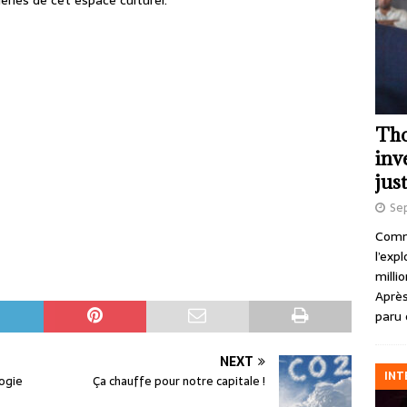
eries de cet espace culturel.
Tho
inv
just
Se
Comme
l’exp
milli
Après
paru 
NEXT
INT
logie
Ça chauffe pour notre capitale !