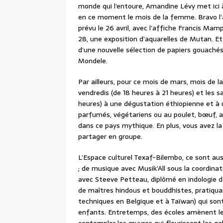
monde qui l’entoure, Amandine Lévy met ici 
en ce moment le mois de la femme. Bravo l’a
prévu le 26 avril, avec l’affiche Francis Mam
28, une exposition d’aquarelles de Mutan. Et 
d’une nouvelle sélection de papiers gouachés,
Mondele.
Par ailleurs, pour ce mois de mars, mois de 
vendredis (de 18 heures à 21 heures) et les s
heures) à une dégustation éthiopienne et à u
parfumés, végétariens ou au poulet, bœuf, 
dans ce pays mythique. En plus, vous avez l
partager en groupe.
L’Espace culturel Texaf-Bilembo, ce sont au
; de musique avec Musik’All sous la coordinat
avec Steeve Petteau, diplômé en indologie d
de maîtres hindous et bouddhistes, pratiqua
techniques en Belgique et à Taïwan) qui so
enfants. Entretemps, des écoles amènent leu