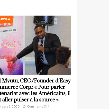
ERVIEW
 Mvutu, CEO/Founder d’Easy
merce Corp.: « Pour parler
tenariat avec les Américains, il
t aller puiser à la source »
ruary 5, 2020
Comments Off