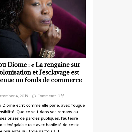
ou Diome : « La rengaine sur
colonisation et l’esclavage est
enue un fonds de commerce
ptember 4, 2019
Comments Off
 Diome écrit comme elle parle, avec fougue
nsibilité. Que ce soit dans ses romans ou
ses prises de paroles publiques, l’auteure
o-sénégalaise use avec habileté de cette
e piquante qui frôle parfois
[…]