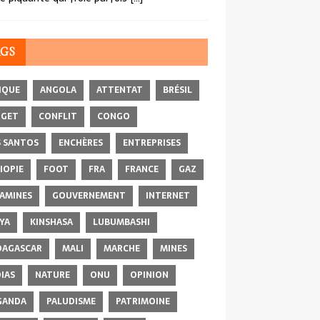
AGS
IQUE
ANGOLA
ATTENTAT
BRÉSIL
DGET
CONFLIT
CONGO
 SANTOS
ENCHÈRES
ENTREPRISES
IOPIE
FOOT
FRA
FRANCE
GAZ
AMINES
GOUVERNEMENT
INTERNET
YA
KINSHASA
LUBUMBASHI
AGASCAR
MALI
MARCHE
MINES
IAS
NATURE
ONU
OPINION
GANDA
PALUDISME
PATRIMOINE