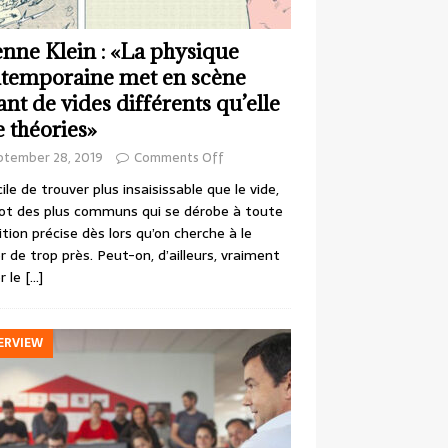
enne Klein : «La physique
temporaine met en scène
ant de vides différents qu’elle
e théories»
ptember 28, 2019
Comments Off
cile de trouver plus insaisissable que le vide,
ot des plus communs qui se dérobe à toute
ition précise dès lors qu’on cherche à le
r de trop près. Peut-on, d’ailleurs, vraiment
r le
[…]
ERVIEW