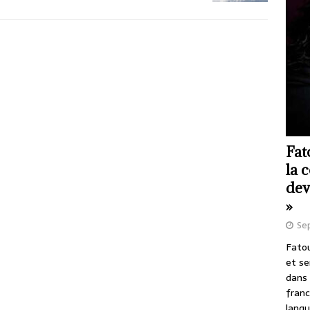
Fat
la 
dev
»
Se
Fatou
et se
dans 
franc
langu