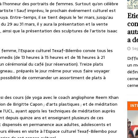
à l’honneur des portraits de femmes. Surtout qu’on célèbre
rtiste ! Sauf imprévu, le prochain événement culturel est
Eti
puya. Entre-temps, il se tient depuis le 1er mars, jusqu’au
con
du 29 au 31 mars, il y aura la présentation et la vente
 ainsi que la présentation des sculptures de l’artiste Isaac
aut
a d
Se
la femme, l’Espace culturel Texaf-Bilembo convie tous les
amedis (de 13 heures à 15 heures et de 18 heures à 21
Diffi
n cérémonial du café (sur réservation). Treize plats
un m
agneau… préparés le jour même pour vous faire voyager
défin
a possibilité de commander un assortiment de plats à
cerne
cerne
ssi des cours (de yoga avec le coach anglophone Reem Khan
ion de Brigitte Capon ; d’arts plastiques ; et de méditation
INT
e l’UCL, ayant appris les techniques de méditation auprès
nt depuis quinze ans et enseignant plusieurs de ces
nt dispensés en permanence aux adultes, adolescents et
rs élèves en visite à l’Espace culturel Texaf-Bilembo pour