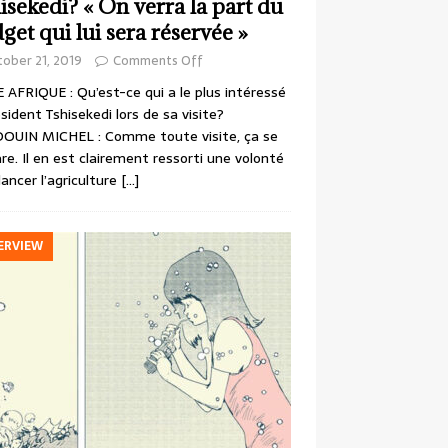
isekedi? « On verra la part du
get qui lui sera réservée »
ober 21, 2019
Comments Off
 AFRIQUE : Qu’est-ce qui a le plus intéressé
ésident Tshisekedi lors de sa visite?
OUIN MICHEL : Comme toute visite, ça se
re. Il en est clairement ressorti une volonté
lancer l’agriculture
[…]
ERVIEW