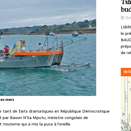
Tsh
bud
Oct
LIBRE
le pr
BAUD
prépa
de re
INT
tes mers
e tant de faits dramatiques en République Démocratique
é par Bavon N’Sa Mputu, ministre congolais de
tourisme qui a mis la puce à l’oreille.