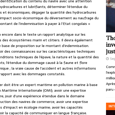
identification du contenu du navire avec une attention
 hydrocarbures et lubrifiants; déterminer l’étendue du
es et économiques; dégager la quantité des hydrocarbures
r l’impact socio-économique du déversement au naufrage du
montant de l’indemnisation à payer à l’Etat congolais »
 encore dans le texte un rapport analytique sur les
Tho
ces des écosystèmes marin et côtiers. Il devra également
inv
 base de proposition sur le montant d’indemnisation.
just
ir des connaissances sur les caractéristiques techniques
nditions techniques de l’épave; la nature et la quantité des
Se
ants; l’étendue du dommage causé à la faune et flore
Comme
ue ; la vraie cause de l’accident et autres informations
l’exp
 rapport avec les dommages constatés.
milli
Après
ier doit être un expert maritime en pollution marine à base
paru 
 Maritime Internationale (OMI); avoir une expertise
re; jouir d’une expérience étendue dans le domaine
truction des navires de commerce; avoir une expertise
INT
 d’impact en écologie marine; avoir les capacités
oir la capacité de communiquer en langue française.