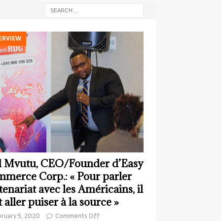
ERVIEW
 Mvutu, CEO/Founder d’Easy
merce Corp.: « Pour parler
tenariat avec les Américains, il
t aller puiser à la source »
ruary 5, 2020
Comments Off