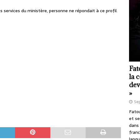
s services du ministère, personne ne répondait à ce profil.
Fat
la 
dev
»
Se
Fatou
et se
dans 
franc
langu