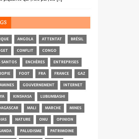
AGS
IQUE
ANGOLA
ATTENTAT
BRÉSIL
DGET
CONFLIT
CONGO
 SANTOS
ENCHÈRES
ENTREPRISES
IOPIE
FOOT
FRA
FRANCE
GAZ
AMINES
GOUVERNEMENT
INTERNET
YA
KINSHASA
LUBUMBASHI
AGASCAR
MALI
MARCHE
MINES
IAS
NATURE
ONU
OPINION
GANDA
PALUDISME
PATRIMOINE