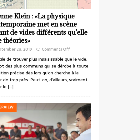
enne Klein : «La physique
temporaine met en scène
ant de vides différents qu’elle
e théories»
ptember 28, 2019
Comments Off
cile de trouver plus insaisissable que le vide,
ot des plus communs qui se dérobe à toute
ition précise dès lors qu’on cherche à le
r de trop près. Peut-on, d’ailleurs, vraiment
r le
[…]
ERVIEW