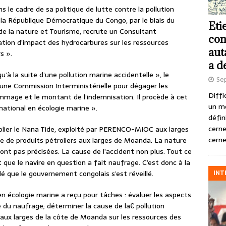
s le cadre de sa politique de lutte contre la pollution
, la République Démocratique du Congo, par le biais du
Eti
de la nature et Tourisme, recrute un Consultant
con
uation d’impact des hydrocarbures sur les ressources
aut
s ».
a d
’à la suite d’une pollution marine accidentelle », le
Se
une Commission Interministérielle pour dégager les
Diffi
ommage et le montant de l’indemnisation. Il procède à cet
un m
ational en écologie marine ».
défin
cerne
olier le Nana Tide, exploité par PERENCO-MIOC aux larges
cerne
 de produits pétroliers aux larges de Moanda. La nature
ont pas précisées. La cause de l’accident non plus. Tout ce
t que le navire en question a fait naufrage. C’est donc à la
INT
lé que le gouvernement congolais s’est réveillé.
 en écologie marine a reçu pour tâches : évaluer les aspects
 du naufrage; déterminer la cause de la€ pollution
 aux larges de la côte de Moanda sur les ressources des