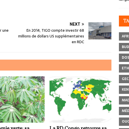
T
NEXT
r une
En 2014, TIGO compte investir 68
millions de dollars US supplémentaires
AFR
en RDC
BU
DOS
ETH
GEC
KEN
MAD
MÉD
OU
mie verte: sa
La RD Congo retrouve sa