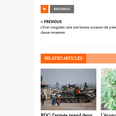
RDCONGO
PREVIOUS
L’Etat congolais rate une bonne occasion de crée
classe moyenne
RELATED ARTICLES
RDC: l’armée prend deux
L’écono