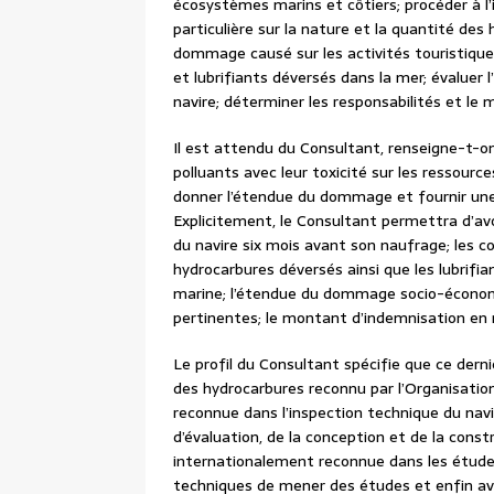
écosystèmes marins et côtiers; procéder à l’
particulière sur la nature et la quantité des
dommage causé sur les activités touristiqu
et lubrifiants déversés dans la mer; évalue
navire; déterminer les responsabilités et le 
Il est attendu du Consultant, renseigne-t-on
polluants avec leur toxicité sur les ressour
donner l’étendue du dommage et fournir une
Explicitement, le Consultant permettra d’avo
du navire six mois avant son naufrage; les co
hydrocarbures déversés ainsi que les lubrifi
marine; l’étendue du dommage socio-économiq
pertinentes; le montant d’indemnisation en
Le profil du Consultant spécifie que ce dern
des hydrocarbures reconnu par l’Organisation
reconnue dans l’inspection technique du navi
d’évaluation, de la conception et de la cons
internationalement reconnue dans les études
techniques de mener des études et enfin av