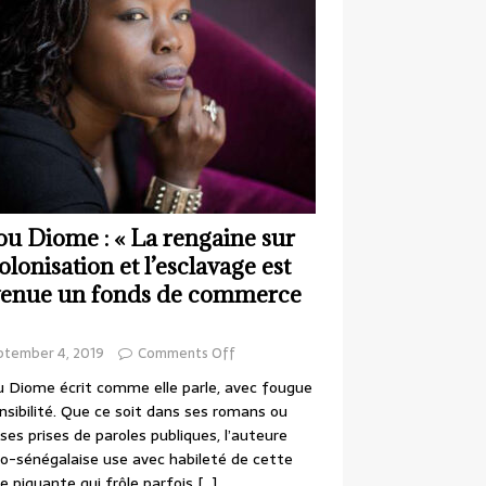
ou Diome : « La rengaine sur
colonisation et l’esclavage est
enue un fonds de commerce
ptember 4, 2019
Comments Off
 Diome écrit comme elle parle, avec fougue
nsibilité. Que ce soit dans ses romans ou
ses prises de paroles publiques, l’auteure
o-sénégalaise use avec habileté de cette
e piquante qui frôle parfois
[…]