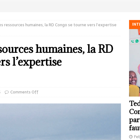
INT
 ressources humaines, la RD Congo se tourne vers l’expertise
sources humaines, la RD
s l’expertise
S
Comments Off
Ted
Com
par
fau
Feb