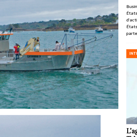
Busin
États
d’act
États
parte
INT
L’a