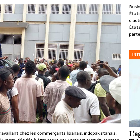
Busin
États
d’act
États
parte
INT
L’a
ravaillant chez les commerçants libanais, indopakistanais,