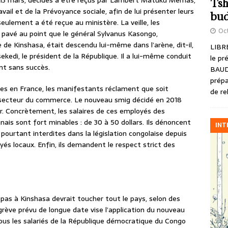
i 13 mars, décidés à être reçus par Lambert Matuku Memas,
Tsh
avail et de la Prévoyance sociale, afin de lui présenter leurs
bud
eulement a été reçue au ministère. La veille, les
Oct
avé au point que le général Sylvanus Kasongo,
 de Kinshasa, était descendu lui-même dans l’arène, dit-il,
LIBRE
sekedi, le président de la République. Il a lui-même conduit
le pr
nt sans succès.
BAUD
prépa
unes en France, les manifestants réclament que soit
de re
 secteur du commerce. Le nouveau smig décidé en 2018
ier. Concrètement, les salaires de ces employés des
ais sont fort minables : de 30 à 50 dollars. Ils dénoncent
INT
pourtant interdites dans la législation congolaise depuis
és locaux. Enfin, ils demandent le respect strict des
 pas à Kinshasa devrait toucher tout le pays, selon des
rève prévu de longue date vise l’application du nouveau
Tous les salariés de la République démocratique du Congo