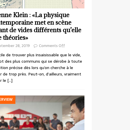
enne Klein : «La physique
temporaine met en scène
ant de vides différents qu’elle
e théories»
ptember 28, 2019
Comments Off
cile de trouver plus insaisissable que le vide,
ot des plus communs qui se dérobe à toute
ition précise dès lors qu’on cherche à le
r de trop près. Peut-on, d’ailleurs, vraiment
r le
[…]
ERVIEW