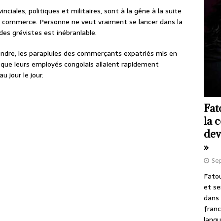
nciales, politiques et militaires, sont à la gêne à la suite
du commerce. Personne ne veut vraiment se lancer dans la
 des grévistes est inébranlable.
tendre, les parapluies des commerçants expatriés mis en
e que leurs employés congolais allaient rapidement
u jour le jour.
Fat
la 
dev
»
Se
Fatou
et se
dans 
franc
langu