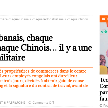
INT
rière chaque Libanais, chaque Indopakistanais, chaque Chinois…
banais, chaque
haque Chinois… il y a une
ilitaire
iés propriétaires de commerces dans le centre-
. Leurs employés congolais ont durci leur
Ted
trois jours, décidés à obtenir gain de cause
g et la signature du contrat de travail, avant de
Com
par
fau
NT & PATRIMOINE
Comments Off
Feb