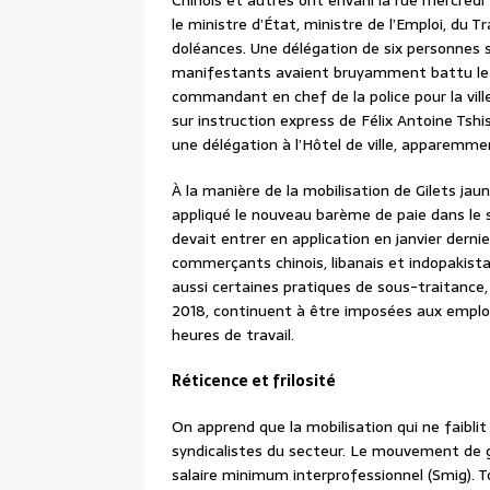
Chinois et autres ont envahi la rue mercred
le ministre d’État, ministre de l’Emploi, du Tr
doléances. Une délégation de six personnes s
manifestants avaient bruyamment battu le p
commandant en chef de la police pour la ville
sur instruction express de Félix Antoine Tshi
une délégation à l’Hôtel de ville, apparemme
À la manière de la mobilisation de Gilets ja
appliqué le nouveau barème de paie dans le
devait entrer en application en janvier dern
commerçants chinois, libanais et indopakistan
aussi certaines pratiques de sous-traitance, 
2018, continuent à être imposées aux employ
heures de travail.
Réticence et frilosité
On apprend que la mobilisation qui ne faiblit
syndicalistes du secteur. Le mouvement de g
salaire minimum interprofessionnel (Smig). 