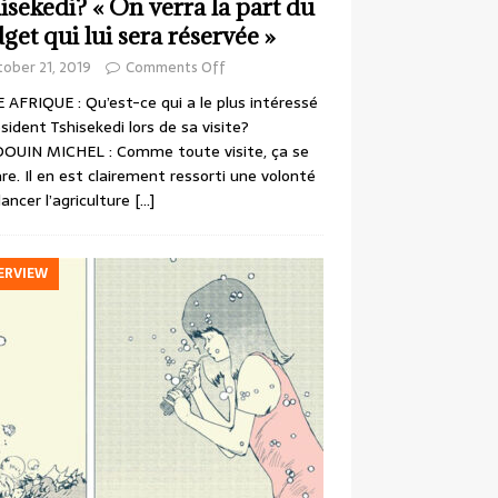
isekedi? « On verra la part du
get qui lui sera réservée »
ober 21, 2019
Comments Off
 AFRIQUE : Qu’est-ce qui a le plus intéressé
ésident Tshisekedi lors de sa visite?
OUIN MICHEL : Comme toute visite, ça se
re. Il en est clairement ressorti une volonté
lancer l’agriculture
[…]
ERVIEW