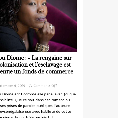
ou Diome : « La rengaine sur
colonisation et l’esclavage est
enue un fonds de commerce
ptember 4, 2019
Comments Off
 Diome écrit comme elle parle, avec fougue
nsibilité. Que ce soit dans ses romans ou
ses prises de paroles publiques, l’auteure
o-sénégalaise use avec habileté de cette
e piquante qui frôle parfois
[…]