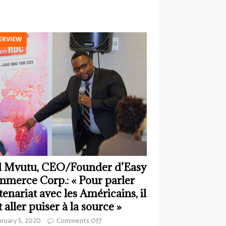
ERVIEW
 Mvutu, CEO/Founder d’Easy
merce Corp.: « Pour parler
tenariat avec les Américains, il
t aller puiser à la source »
ruary 5, 2020
Comments Off