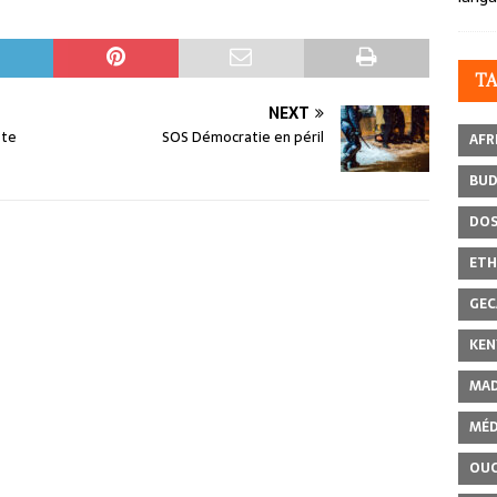
T
NEXT
ste
SOS Démocratie en péril
AFR
BU
DOS
ETH
GEC
KEN
MAD
MÉD
OU