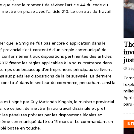
e que c’est le moment de réviser l’article 44 du code du
le mettre en phase avec l’article 210. Le contrat du travail
er que le Smig ne fût pas encore d’application dans le
Tho
if provincial s’est contenté d’un simple communiqué de
inv
 que conformément aux dispositions pertinentes des articles
just
r 2017 fixant les règles applicables à la sous-traitance dans
Se
r temps que beaucoup d’entrepreneurs principaux se livrent
nsi aux pieds les dispositions de la loi susvisée. La dernière
Comme
 constaté dans le secteur du commerce, perturbant ainsi la
l’exp
milli
Après
a est signé par Guy Matondo Kingolo, le ministre provincial
paru 
de ce jour, de mettre fin au travail dissimulé et prêt
ir les pénalités prévues par les dispositions légales et
le même communiqué daté du 13 mars ». Le commandant en
INT
emblé botté en touche.