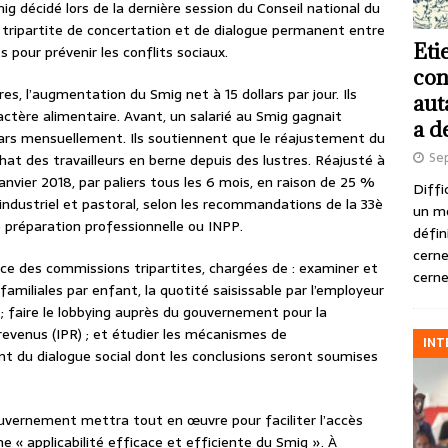
ig décidé lors de la dernière session du Conseil national du
l tripartite de concertation et de dialogue permanent entre
Eti
 pour prévenir les conflits sociaux.
con
es, l’augmentation du Smig net à 15 dollars par jour. Ils
aut
actère alimentaire. Avant, un salarié au Smig gagnait
a d
dollars mensuellement. Ils soutiennent que le réajustement du
Se
hat des travailleurs en berne depuis des lustres. Réajusté à
janvier 2018, par paliers tous les 6 mois, en raison de 25 %
Diffi
ndustriel et pastoral, selon les recommandations de la 33è
un m
e préparation professionnelle ou INPP.
défin
cerne
lace des commissions tripartites, chargées de : examiner et
cerne
 familiales par enfant, la quotité saisissable par l’employeur
; faire le lobbying auprès du gouvernement pour la
revenus (IPR) ; et étudier les mécanismes de
INT
du dialogue social dont les conclusions seront soumises
ouvernement mettra tout en œuvre pour faciliter l’accès
 applicabilité efficace et efficiente du Smig ». À