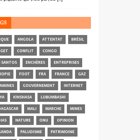
AGS
IQUE
ANGOLA
ATTENTAT
BRÉSIL
DGET
CONFLIT
CONGO
 SANTOS
ENCHÈRES
ENTREPRISES
IOPIE
FOOT
FRA
FRANCE
GAZ
AMINES
GOUVERNEMENT
INTERNET
YA
KINSHASA
LUBUMBASHI
AGASCAR
MALI
MARCHE
MINES
IAS
NATURE
ONU
OPINION
GANDA
PALUDISME
PATRIMOINE