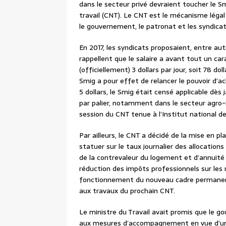
dans le secteur privé devraient toucher le Sm
travail (CNT). Le CNT est le mécanisme léga
le gouvernement, le patronat et les syndicats
En 2017, les syndicats proposaient, entre autr
rappellent que le salaire a avant tout un car
(officiellement) 3 dollars par jour, soit 78 
Smig a pour effet de relancer le pouvoir d’ac
5 dollars, le Smig était censé applicable dès 
par palier, notamment dans le secteur agro-i
session du CNT tenue à l’Institut national d
Par ailleurs, le CNT a décidé de la mise en p
statuer sur le taux journalier des allocations
de la contrevaleur du logement et d’annuité 
réduction des impôts professionnels sur les 
fonctionnement du nouveau cadre permanent 
aux travaux du prochain CNT.
Le ministre du Travail avait promis que le g
aux mesures d’accompagnement en vue d’une «