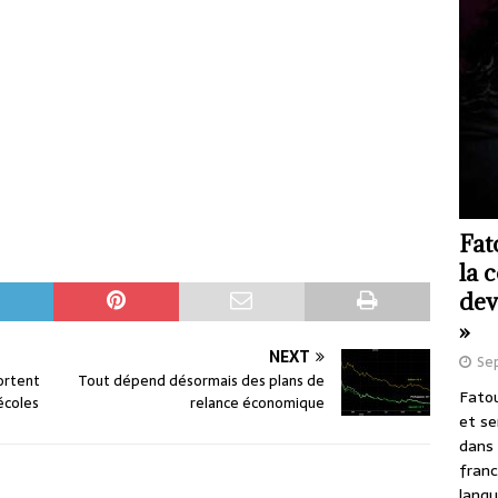
Fat
la 
dev
»
NEXT
Se
ortent
Tout dépend désormais des plans de
Fatou
écoles
relance économique
et se
dans 
franc
langu