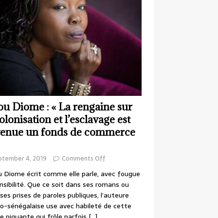
ou Diome : « La rengaine sur
colonisation et l’esclavage est
enue un fonds de commerce
ptember 4, 2019
Comments Off
 Diome écrit comme elle parle, avec fougue
nsibilité. Que ce soit dans ses romans ou
ses prises de paroles publiques, l’auteure
o-sénégalaise use avec habileté de cette
e piquante qui frôle parfois
[…]