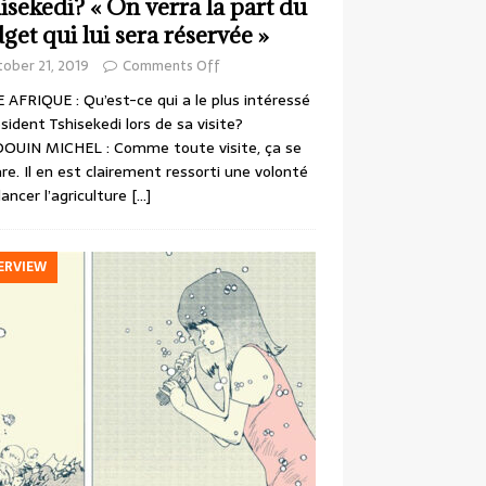
isekedi? « On verra la part du
get qui lui sera réservée »
ober 21, 2019
Comments Off
 AFRIQUE : Qu’est-ce qui a le plus intéressé
ésident Tshisekedi lors de sa visite?
OUIN MICHEL : Comme toute visite, ça se
re. Il en est clairement ressorti une volonté
lancer l’agriculture
[…]
ERVIEW