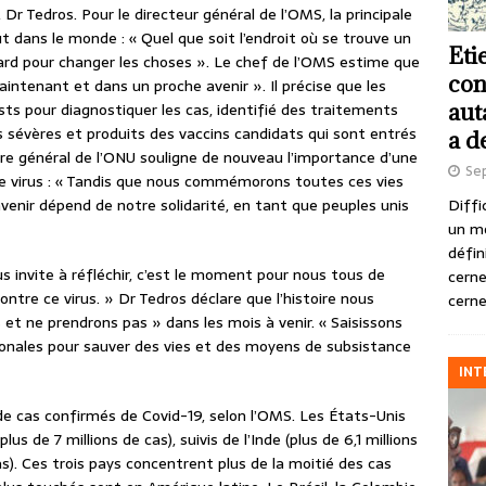
 Dr Tedros. Pour le directeur général de l’OMS, la principale
t dans le monde : « Quel que soit l’endroit où se trouve un
Eti
 tard pour changer les choses ». Le chef de l’OMS estime que
con
aintenant et dans un proche avenir ». Il précise que les
aut
sts pour diagnostiquer les cas, identifié des traitements
us sévères et produits des vaccins candidats qui sont entrés
a d
ire général de l’ONU souligne de nouveau l’importance d’une
Se
 le virus : « Tandis que nous commémorons toutes ces vies
Diffi
avenir dépend de notre solidarité, en tant que peuples unis
un m
défin
ous invite à réfléchir, c’est le moment pour nous tous de
cerne
ontre ce virus. » Dr Tedros déclare que l’histoire nous
cerne
 et ne prendrons pas » dans les mois à venir. « Saisissons
tionales pour sauver des vies et des moyens de subsistance
INT
de cas confirmés de Covid-19, selon l’OMS. Les États-Unis
us de 7 millions de cas), suivis de l’Inde (plus de 6,1 millions
cas). Ces trois pays concentrent plus de la moitié des cas