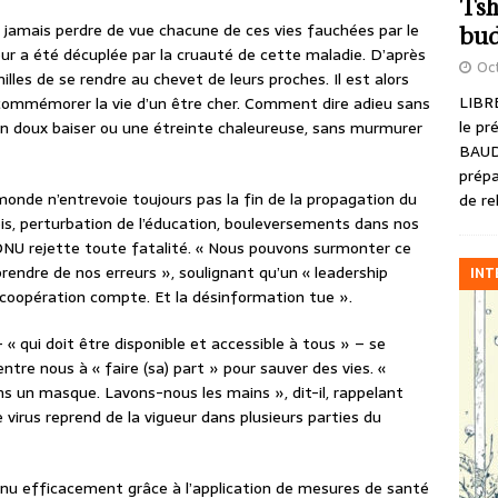
Tsh
e jamais perdre de vue chacune de ces vies fauchées par le
bud
ur a été décuplée par la cruauté de cette maladie. D’après
Oct
illes de se rendre au chevet de leurs proches. Il est alors
LIBRE
 commémorer la vie d’un être cher. Comment dire adieu sans
le pr
r un doux baiser ou une étreinte chaleureuse, sans murmurer
BAUD
prépa
monde n’entrevoie toujours pas la fin de la propagation du
de re
ois, perturbation de l’éducation, bouleversements dans nos
’ONU rejette toute fatalité. « Nous pouvons surmonter ce
prendre de nos erreurs », soulignant qu’un « leadership
INT
coopération compte. Et la désinformation tue ».
 « qui doit être disponible et accessible à tous » – se
ntre nous à « faire (sa) part » pour sauver des vies. «
s un masque. Lavons-nous les mains », dit-il, rappelant
e virus reprend de la vigueur dans plusieurs parties du
enu efficacement grâce à l’application de mesures de santé