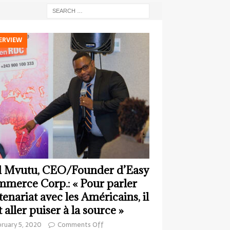
ERVIEW
 Mvutu, CEO/Founder d’Easy
merce Corp.: « Pour parler
tenariat avec les Américains, il
t aller puiser à la source »
ruary 5, 2020
Comments Off