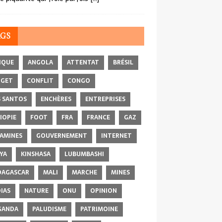
AGS
IQUE
ANGOLA
ATTENTAT
BRÉSIL
DGET
CONFLIT
CONGO
 SANTOS
ENCHÈRES
ENTREPRISES
IOPIE
FOOT
FRA
FRANCE
GAZ
AMINES
GOUVERNEMENT
INTERNET
YA
KINSHASA
LUBUMBASHI
AGASCAR
MALI
MARCHE
MINES
IAS
NATURE
ONU
OPINION
GANDA
PALUDISME
PATRIMOINE