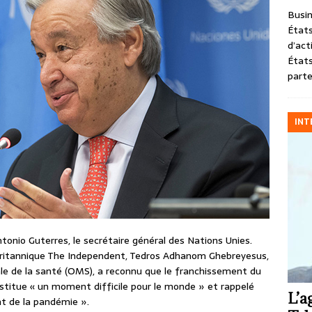
Busin
États
d’act
États
parte
INT
onio Guterres, le secrétaire général des Nations Unies.
 britannique The Independent, Tedros Adhanom Ghebreyesus,
ale de la santé (OMS), a reconnu que le franchissement du
onstitue « un moment difficile pour le monde » et rappelé
L’a
t de la pandémie ».