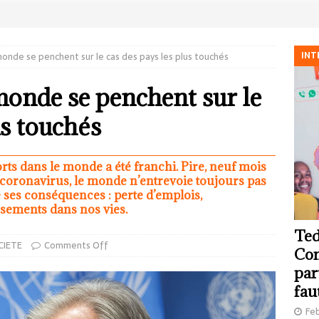
INT
onde se penchent sur le cas des pays les plus touchés
monde se penchent sur le
us touchés
rts dans le monde a été franchi. Pire, neuf mois
 coronavirus, le monde n’entrevoie toujours pas
de ses conséquences : perte d’emplois,
rsements dans nos vies.
Ted
CIETE
Comments Off
Com
par
fau
Feb