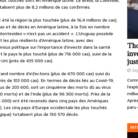
lus touchés sont en Amérique latine. Le Brésil, la Colombie,
otalisent plus de 8,2 millions de cas confirmés.
été la région la plus touchée (plus de 16,4 millions de cas),
 cas et de décès en Amérique latine, à la fois en nombre
 Montevideo « n’est pas un accident ». L’Uruguay possède
 les plus résilients d’Amérique latine, avec des
Tho
sus politique sur l’importance d’investir dans la santé
inv
 le pays le plus touché (plus de 716 000 cas), suivi de la
-Uni (près de 435 000 cas).
just
Se
grand nombre d’infections (plus de 670 000 cas) suivi du
Comme
près de 103 000 cas). En termes de décès liés au Covid-19,
l’exp
plus de 203 600, soit un cinquième des morts dû au virus
milli
00 morts) et de l’Inde (plus de 96 300 morts). Près de la
Après
8 000) ont été recensés dans cinq pays des Amériques
paru 
). Les cinq pays d’Europe occidentale les plus touchés
gique) totalisent plus de 150 570 décès.
INT