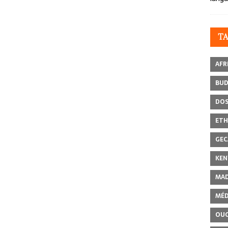
T
AFR
BU
DOS
ETH
GEC
KEN
MAD
MÉD
OU