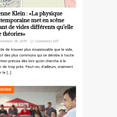
enne Klein : «La physique
temporaine met en scène
ant de vides différents qu’elle
e théories»
ptember 28, 2019
Comments Off
cile de trouver plus insaisissable que le vide,
ot des plus communs qui se dérobe à toute
ition précise dès lors qu’on cherche à le
r de trop près. Peut-on, d’ailleurs, vraiment
r le
[…]
ERVIEW