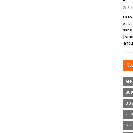
Se
Fatou
et se
dans 
franc
langu
T
AFR
BU
DOS
ETH
GEC