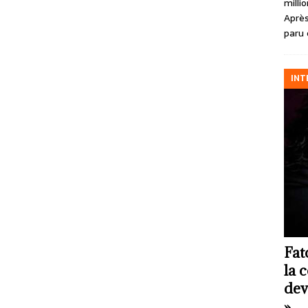
milli
Après
paru 
INT
Fat
la 
dev
»