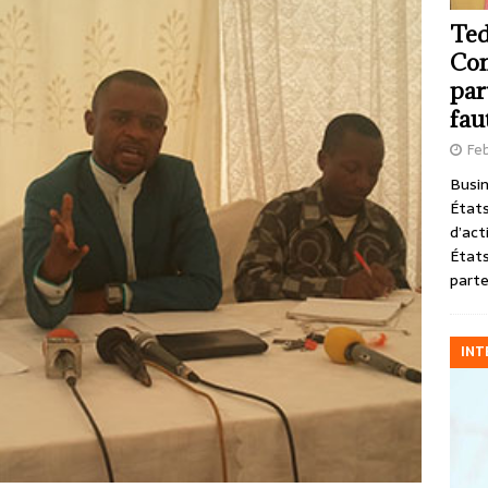
Ted
Com
par
fau
Feb
Busin
États
d’act
États
parte
INT