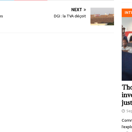
NEXT
INT
es
DGI : la TVA déçoit
Tho
inv
just
Se
Comme
l’exp