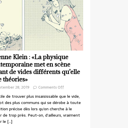
enne Klein : «La physique
temporaine met en scène
ant de vides différents qu’elle
e théories»
ptember 28, 2019
Comments Off
cile de trouver plus insaisissable que le vide,
ot des plus communs qui se dérobe à toute
ition précise dès lors qu’on cherche à le
r de trop près. Peut-on, d’ailleurs, vraiment
r le
[…]