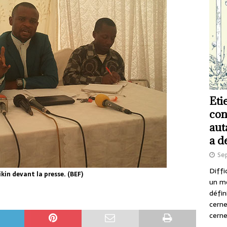
Eti
con
aut
a d
Se
Diffi
kin devant la presse. (BEF)
un m
défin
cerne
cerne