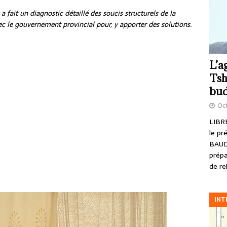
a fait un diagnostic détaillé des soucis structurels de la
vec le gouvernement provincial pour, y apporter des solutions.
L’a
Tsh
bud
Oct
LIBRE
le pr
BAUD
prépa
de re
INT