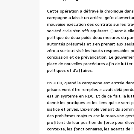
Cette opération a défrayé la chronique dans l
campagne a laissé un arrière-goût d’amertu
mauvaise exécution des contrats sur les trav
société civile s’en offusquèrent. Quant à ell
politique de deux poids deux mesures du parqu
autorités présumés et s’en prenait aux seul
zéro a surtout visé les hauts responsables p
concussion et de prévarication. Le gouvern
place de nouvelles procédures afin de lutter
politiques et d’affaires.
En 2010, quand la campagne est entrée dans s
prisons vont être remplies » avait déjà perd
est un système en RDC. Et de ce fait, la lut
donné les pratiques et les liens qui se sont
justice et privés. L’exemple venant du sommet
des problèmes majeurs est la mauvaise gestion
profitent de leur position de force pour élev
contexte, les fonctionnaires, les agents de l