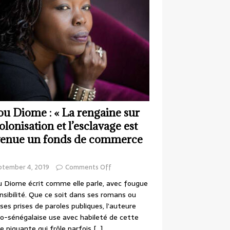
ou Diome : « La rengaine sur
colonisation et l’esclavage est
enue un fonds de commerce
ptember 4, 2019
Comments Off
 Diome écrit comme elle parle, avec fougue
nsibilité. Que ce soit dans ses romans ou
ses prises de paroles publiques, l’auteure
o-sénégalaise use avec habileté de cette
e piquante qui frôle parfois
[…]