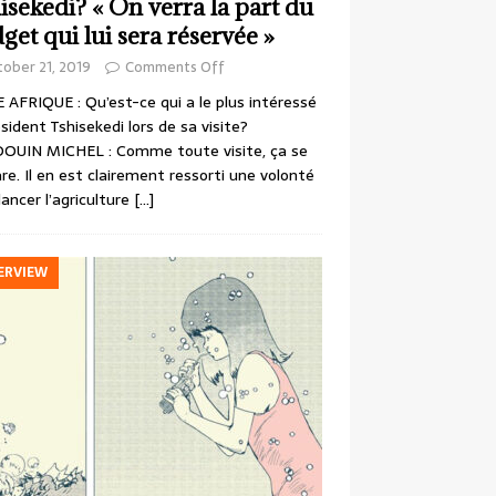
isekedi? « On verra la part du
get qui lui sera réservée »
ober 21, 2019
Comments Off
 AFRIQUE : Qu’est-ce qui a le plus intéressé
ésident Tshisekedi lors de sa visite?
OUIN MICHEL : Comme toute visite, ça se
re. Il en est clairement ressorti une volonté
lancer l’agriculture
[…]
ERVIEW