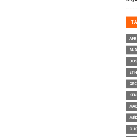
T
AFR
BU
DOS
ETH
GEC
KEN
MAD
MÉD
OU