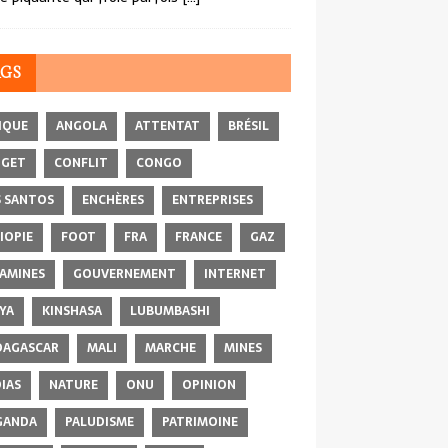
AGS
IQUE
ANGOLA
ATTENTAT
BRÉSIL
DGET
CONFLIT
CONGO
 SANTOS
ENCHÈRES
ENTREPRISES
IOPIE
FOOT
FRA
FRANCE
GAZ
AMINES
GOUVERNEMENT
INTERNET
YA
KINSHASA
LUBUMBASHI
AGASCAR
MALI
MARCHE
MINES
IAS
NATURE
ONU
OPINION
GANDA
PALUDISME
PATRIMOINE