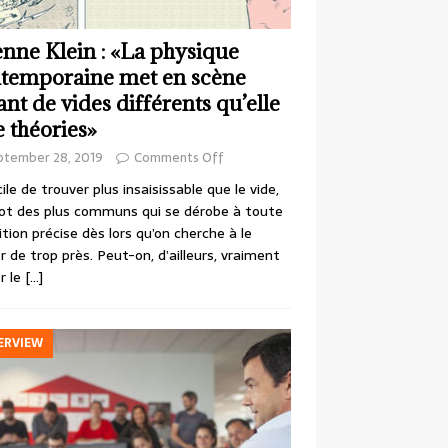
enne Klein : «La physique
temporaine met en scène
ant de vides différents qu’elle
e théories»
ptember 28, 2019
Comments Off
cile de trouver plus insaisissable que le vide,
ot des plus communs qui se dérobe à toute
ition précise dès lors qu’on cherche à le
r de trop près. Peut-on, d’ailleurs, vraiment
r le
[…]
ERVIEW