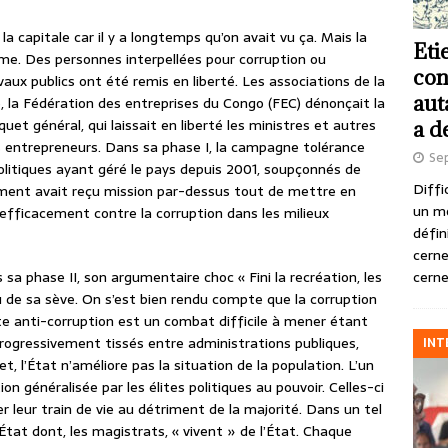
a capitale car il y a longtemps qu’on avait vu ça. Mais la
Eti
me. Des personnes interpellées pour corruption ou
con
aux publics ont été remis en liberté. Les associations de la
aut
e, la Fédération des entreprises du Congo (FEC) dénonçait la
et général, qui laissait en liberté les ministres et autres
a d
s entrepreneurs. Dans sa phase I, la campagne tolérance
Se
olitiques ayant géré le pays depuis 2001, soupçonnés de
Diffi
ement avait reçu mission par-dessus tout de mettre en
un m
 efficacement contre la corruption dans les milieux
défin
cerne
cerne
a phase II, son argumentaire choc « Fini la recréation, les
u de sa sève. On s’est bien rendu compte que la corruption
te anti-corruption est un combat difficile à mener étant
 progressivement tissés entre administrations publiques,
INT
, l’État n’améliore pas la situation de la population. L’un
 généralisée par les élites politiques au pouvoir. Celles-ci
er leur train de vie au détriment de la majorité. Dans un tel
’État dont, les magistrats, « vivent » de l’État. Chaque