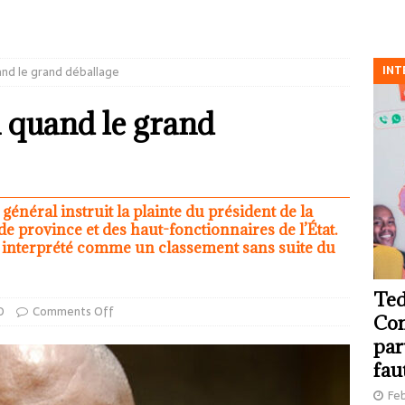
INT
and le grand déballage
à quand le grand
général instruit la plainte du président de la
 province et des haut-fonctionnaires de l’État.
st interprété comme un classement sans suite du
Ted
O
Comments Off
Com
par
fau
Feb