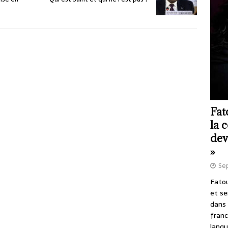
Fat
la 
dev
»
Se
Fatou
et se
dans 
franc
langu