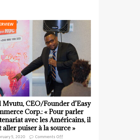
ERVIEW
 Mvutu, CEO/Founder d’Easy
merce Corp.: « Pour parler
tenariat avec les Américains, il
t aller puiser à la source »
ruary 5, 2020
Comments Off