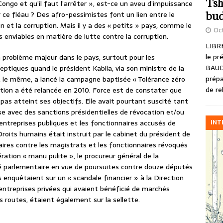
Tsh
go et qu’il faut l’arrêter », est-ce un aveu d’impuissance
 ce fléau ? Des afro-pessimistes font un lien entre le
bud
n et la corruption. Mais il y a des « petits » pays, comme le
Oct
s enviables en matière de lutte contre la corruption.
LIBRE
le pr
problème majeur dans le pays, surtout pour les
BAUD
eptiques quand le président Kabila, via son ministre de la
prépa
, le même, a lancé la campagne baptisée « Tolérance zéro
de re
tion a été relancée en 2010. Force est de constater que
as atteint ses objectifs. Elle avait pourtant suscité tant
 avec des sanctions présidentielles de révocation et/ou
INT
entreprises publiques et les fonctionnaires accusés de
Droits humains était instruit par le cabinet du président de
iaires contre les magistrats et les fonctionnaires révoqués
ation « manu pulite », le procureur général de la
é parlementaire en vue de poursuites contre douze députés
s enquêtaient sur un « scandale financier » à la Direction
entreprises privées qui avaient bénéficié de marchés
s routes, étaient également sur la sellette.