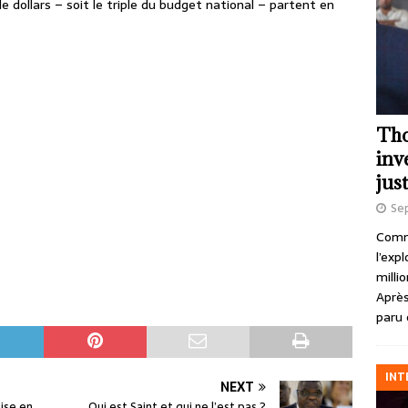
de dollars – soit le triple du budget national – partent en
Tho
inv
just
Se
Comme
l’exp
milli
Après
paru 
INT
NEXT
mise en
Qui est Saint et qui ne l’est pas ?