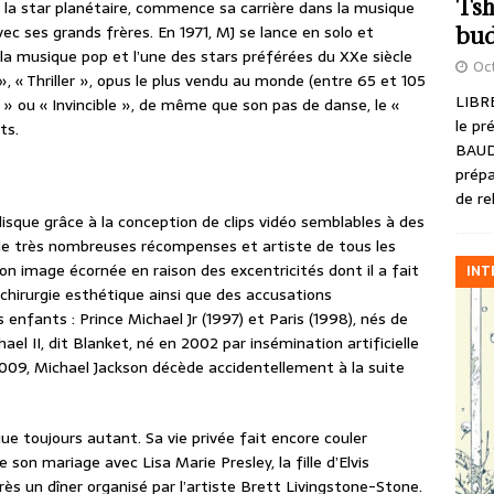
Tsh
rd la star planétaire, commence sa carrière dans la musique
vec ses grands frères. En 1971, MJ se lance en solo et
bud
la musique pop et l’une des stars préférées du XXe siècle
Oct
, « Thriller », opus le plus vendu au monde (entre 65 et 105
LIBRE
 » ou « Invincible », de même que son pas de danse, le «
le pr
ts.
BAUD
prépa
de re
 disque grâce à la conception de clips vidéo semblables à des
de très nombreuses récompenses et artiste de tous les
on image écornée en raison des excentricités dont il a fait
INT
 chirurgie esthétique ainsi que des accusations
enfants : Prince Michael Jr (1997) et Paris (1998), nés de
l II, dit Blanket, né en 2002 par insémination artificielle
2009, Michael Jackson décède accidentellement à la suite
ue toujours autant. Sa vie privée fait encore couler
son mariage avec Lisa Marie Presley, la fille d’Elvis
rès un dîner organisé par l’artiste Brett Livingstone-Stone.