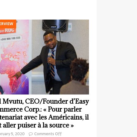
ERVIEW
 Mvutu, CEO/Founder d’Easy
merce Corp.: « Pour parler
tenariat avec les Américains, il
t aller puiser à la source »
ruary 5, 2020
Comments Off