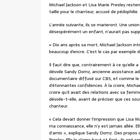
Michael Jackson et Lisa Marie Presley resten
taille pour le chanteur, accusé de pédophilie.
L’année suivante, ils se marieront. Une union
désespérément un enfant, n’aurait pas supp
« Dix ans après sa mort, Michael Jackson intr
beaucoup d’encre. C’est le cas par exemple de 
Il faut dire que, contrairement à ce qu’elle a
dévoile Sandy Domz, ancienne assistance adm
documentaire diffusé sur CBS, et comme le ra
d’étonnantes confidences. À la croire, Micha
croire qu’il avait des relations avec sa fem
dévoile-t-elle, avant de préciser que ces s
chanteur.
« Cela devait donner l’impression que Lisa M
ma connaissance, elle n’y est jamais allée. E
d’amis », explique Sandy Domz. Des propos
Presley. Elle le clame haut et fort : ils on