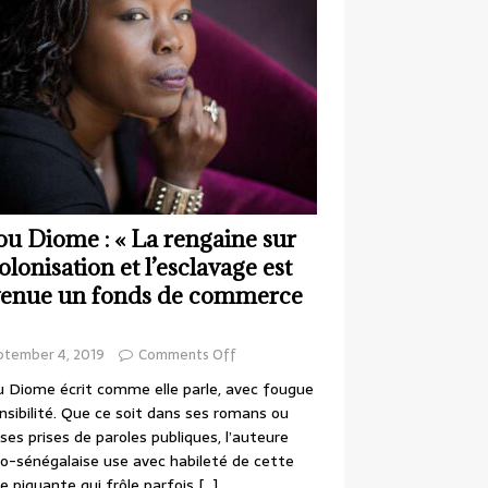
ou Diome : « La rengaine sur
colonisation et l’esclavage est
enue un fonds de commerce
ptember 4, 2019
Comments Off
 Diome écrit comme elle parle, avec fougue
nsibilité. Que ce soit dans ses romans ou
ses prises de paroles publiques, l’auteure
o-sénégalaise use avec habileté de cette
e piquante qui frôle parfois
[…]