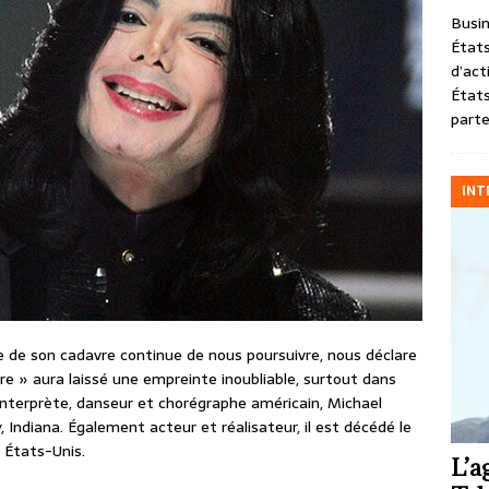
Busin
États
d’act
États
parte
INT
 de son cadavre continue de nous poursuivre, nous déclare
re » aura laissé une empreinte inoubliable, surtout dans
 interprète, danseur et chorégraphe américain, Michael
 Indiana. Également acteur et réalisateur, il est décédé le
x États-Unis.
L’a