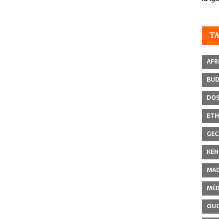
T
AFR
BU
DOS
ETH
GEC
KEN
MAD
MÉD
OU