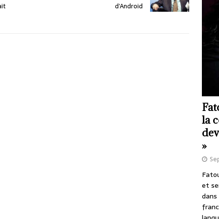
ait
d’Android
Fat
la 
dev
»
Se
Fatou
et se
dans 
franc
langu