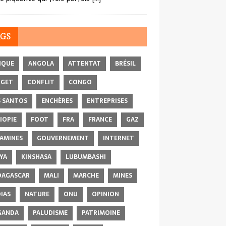
AGS
IQUE
ANGOLA
ATTENTAT
BRÉSIL
DGET
CONFLIT
CONGO
 SANTOS
ENCHÈRES
ENTREPRISES
IOPIE
FOOT
FRA
FRANCE
GAZ
AMINES
GOUVERNEMENT
INTERNET
YA
KINSHASA
LUBUMBASHI
AGASCAR
MALI
MARCHE
MINES
IAS
NATURE
ONU
OPINION
GANDA
PALUDISME
PATRIMOINE