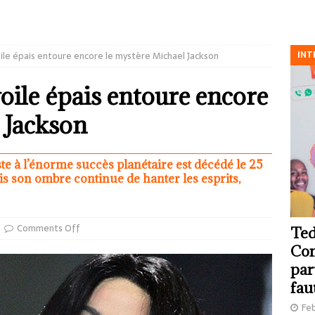
INT
oile épais entoure encore le mystère Michael Jackson
oile épais entoure encore
 Jackson
iste à l’énorme succès planétaire est décédé le 25
is son ombre continue de hanter les esprits,
Comments Off
Ted
Com
par
fau
Feb