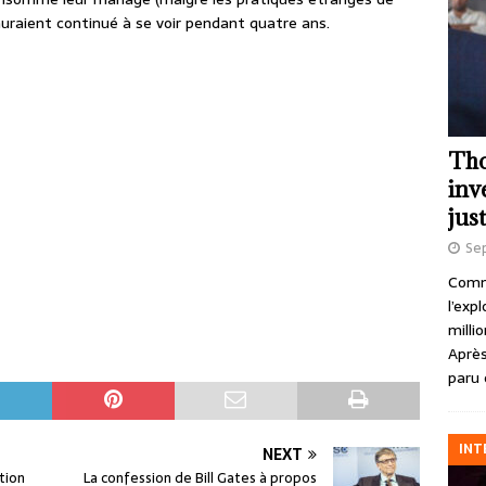
auraient continué à se voir pendant quatre ans.
Tho
inv
just
Se
Comme
l’exp
milli
Après
paru 
INT
NEXT
tion
La confession de Bill Gates à propos