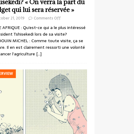
isekedi? « On verra la part du
get qui lui sera réservée »
ober 21, 2019
Comments Off
 AFRIQUE : Qu’est-ce qui a le plus intéressé
ésident Tshisekedi lors de sa visite?
OUIN MICHEL : Comme toute visite, ça se
re. Il en est clairement ressorti une volonté
lancer l’agriculture
[…]
ERVIEW