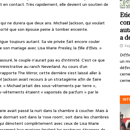
t en contact. Très rapidement, elle devient un soutien de
Eti
con
 qui ne durera que deux ans. Michael Jackson, qui voulait
aut
orté que son épouse peine à tomber enceinte.
a d
igue toujours autant. Sa vie privée fait encore couler
Se
son mariage avec Lisa Marie Presley, la fille d’Elvis. »
Diffi
 assuré, le couple n’aurait pas eu d’intimité. C’est ce que
un m
inistrative au ranch Neverland. Au cours d’un
défin
pporte The Mirror, cette dernière s’est laissé aller à
cerne
el Jackson avait recours à un stratagème afin de faire
cerne
me. « Michael jetait des sous-vêtements par terre »,
ous-vêtements étaient « vaporisés de parfum » par le
INT
arie avait passé la nuit dans la chambre à coucher. Mais à
lle dormait soit dans la ‘rose room’, soit dans les chambres
 qui dénotent complètement avec ceux de Lisa Marie
t consommé leur mariage (malgré les pratiques étranges de