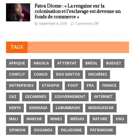
Fatou Diome : « La rengaine sur la
colonisation et l’esclavage est devenue un
fonds de commerce »
September 4, 2019
Comments Off
TAGS
AFRIQUE
ANGOLA
ATTENTAT
BRÉSIL
BUDGET
CONFLIT
CONGO
DOS SANTOS
ENCHÈRES
ENTREPRISES
ETHIOPIE
FOOT
FRA
FRANCE
GAZ
GECAMINES
GOUVERNEMENT
INTERNET
KENYA
KINSHASA
LUBUMBASHI
MADAGASCAR
MALI
MARCHE
MINES
MÉDIAS
NATURE
ONU
OPINION
OUGANDA
PALUDISME
PATRIMOINE