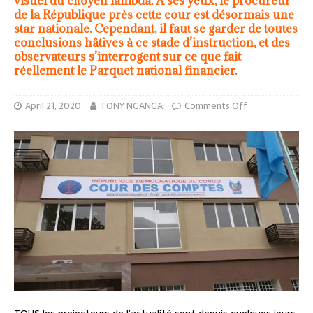
visuel du citoyen lambda. À ses yeux, le procureur
de la République près cette cour est désormais une
star nationale. Cependant, il faut se garder de toutes
conclusions hâtives à ce stade d’instruction, et des
observateurs s’interrogent sur ce que fait
réellement le Parquet national financier.
April 21, 2020
TONY NGANGA
Comments Off