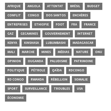
AFRIQUE
ANGOLA
ATTENTAT
BRÉSIL
BUDGET
CONFLIT
CONGO
DOS SANTOS
ENCHÈRES
ENTREPRISES
ETHIOPIE
FOOT
FRA
FRANCE
GAZ
GECAMINES
GOUVERNEMENT
INTERNET
KENYA
KINSHASA
LUBUMBASHI
MADAGASCAR
MALI
MARCHE
MINES
MÉDIAS
NATURE
ONU
OPINION
OUGANDA
PALUDISME
PATRIMOINE
POLITIQUE
PÉTROLE
QAÏDA
RDCONGO
RD CONGO
RWANDA
RÉBELLION
SOMALIE
SPORT
SURVEILLANCE
TROUBLES
USA
ÉCONOMIE