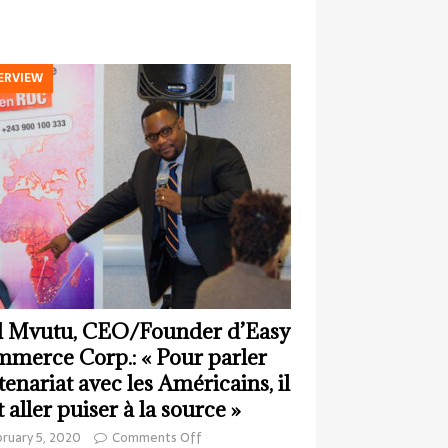
ERVIEW
 Mvutu, CEO/Founder d’Easy
merce Corp.: « Pour parler
tenariat avec les Américains, il
t aller puiser à la source »
ruary 5, 2020
Comments Off