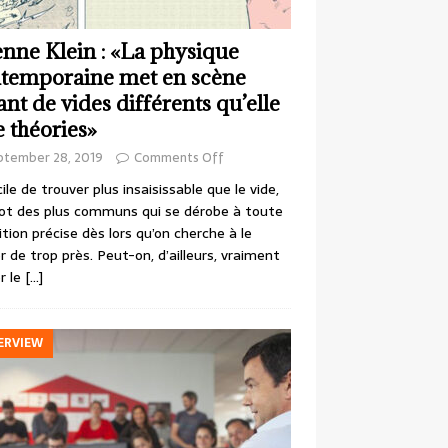
enne Klein : «La physique
temporaine met en scène
ant de vides différents qu’elle
e théories»
ptember 28, 2019
Comments Off
cile de trouver plus insaisissable que le vide,
ot des plus communs qui se dérobe à toute
ition précise dès lors qu’on cherche à le
r de trop près. Peut-on, d’ailleurs, vraiment
r le
[…]
ERVIEW