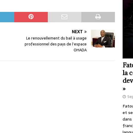
NEXT
Le renouvellement du bail à usage
professionnel des pays de l’espace
OHADA
Fat
la 
dev
»
Se
Fatou
et se
dans 
franc
langu