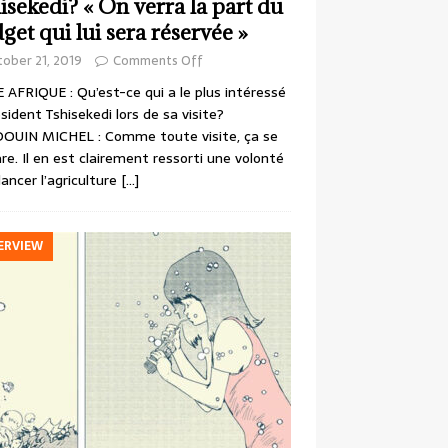
isekedi? « On verra la part du
get qui lui sera réservée »
ober 21, 2019
Comments Off
 AFRIQUE : Qu’est-ce qui a le plus intéressé
ésident Tshisekedi lors de sa visite?
OUIN MICHEL : Comme toute visite, ça se
re. Il en est clairement ressorti une volonté
lancer l’agriculture
[…]
ERVIEW