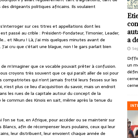
s dirigeants politiques africains. Ils voulaient
Eti
con
nterroger sur ces titres et appellations dont les
aut
 est passé au crible : Président-Fondateur, Timonier, Leader,
a d
e… et Nkuru ! Là, j’ai mis quelques minutes avant de
 J’ai cru que c’était une blague, non ! le gars parlait bien
Se
Diffi
un m
in de m’imaginer que ce vocable pouvait prêter à confusion.
défin
 nous croyons très souvent que ce qui paraît aller de soi pour
cerne
os compatriotes qui n’ont jamais frotté leurs fesses sur les
cerne
i, n’est plus ce lieu d’acquisition du savoir, mais un endroit
dans les rues de la capitale autour du concept de la
ue le commun des Kinois en sait, même après la tenue du
INT
i l’on se tue, en Afrique, pour accéder ou se maintenir sur
es Blancs, afin de récompenser leurs poulains, ceux qui leur
cains, leur distribuent, leur envoient chaque année de