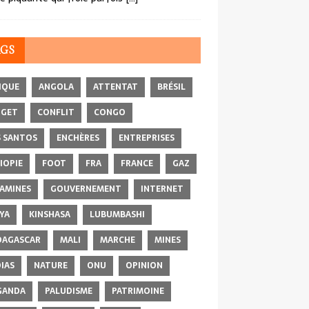
AGS
IQUE
ANGOLA
ATTENTAT
BRÉSIL
DGET
CONFLIT
CONGO
 SANTOS
ENCHÈRES
ENTREPRISES
IOPIE
FOOT
FRA
FRANCE
GAZ
AMINES
GOUVERNEMENT
INTERNET
YA
KINSHASA
LUBUMBASHI
AGASCAR
MALI
MARCHE
MINES
IAS
NATURE
ONU
OPINION
GANDA
PALUDISME
PATRIMOINE