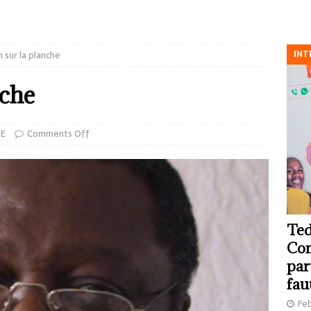
INT
n sur la planche
nche
SE
Comments Off
Ted
Com
par
fau
Feb