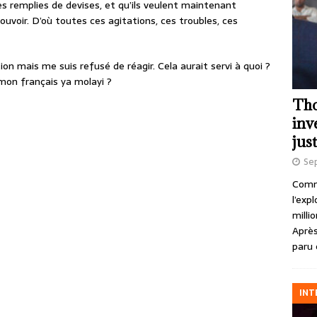
s remplies de devises, et qu’ils veulent maintenant
uvoir. D’où toutes ces agitations, ces troubles, ces
on mais me suis refusé de réagir. Cela aurait servi à quoi ?
 mon français ya molayi ?
Tho
inv
just
Se
Comme
l’exp
milli
Après
paru 
INT