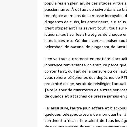
populaires en plein air, de ces stades virtue
passionnante. À défaut de suivre dans ce br
me régale au moins de la masse incroyable d’
dirigeants de clubs, les entraîneurs, sur to
C’est stupéfiant ! Ils savent tout ; tout sur 
joueurs, tout sur les stratégies de chaque en
leurs idoles, etc. Où donc vont-ils puiser t
Selembao, de Masina, de Kingasani, de Kins
Il en va tout autrement en matière d’actualit
ignorance renversante ? Serait-ce parce que
contentant, du fait de la censure ou de l’aut
vous rendre téléphones des dépêches de RFI,
proximité oblige, serait de privilégier l’actua
faire le tour de ministères et autres services
de quados et attachés de presse jamais en 
J’ai ainsi suivi, l’autre jour, effaré et blac
quelques téléspectateurs de mon quartier à 
continent africain. Ils étaient de tous les â
de nos universités. Ils voulaient comprendre 