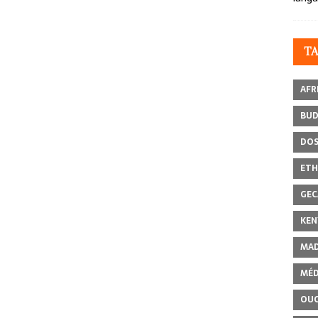
T
AFR
BU
DOS
ETH
GEC
KEN
MAD
MÉD
OU