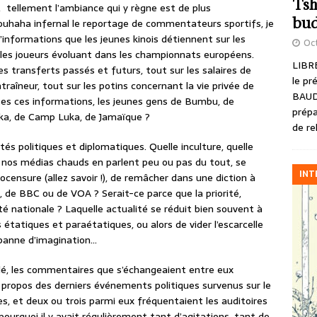
Tsh
ls, tellement l’ambiance qui y règne est de plus
bud
ouhaha infernal le reportage de commentateurs sportifs, je
informations que les jeunes kinois détiennent sur les
Oct
us les joueurs évoluant dans les championnats européens.
LIBRE
les transferts passés et futurs, tout sur les salaires de
le pr
traîneur, tout sur les potins concernant la vie privée de
BAUD
outes ces informations, les jeunes gens de Bumbu, de
prépa
uka, de Camp Luka, de Jamaïque ?
de re
és politiques et diplomatiques. Quelle inculture, quelle
 nos médias chauds en parlent peu ou pas du tout, se
INT
ocensure (allez savoir !), de remâcher dans une diction à
 de BBC ou de VOA ? Serait-ce parce que la priorité,
lité nationale ? Laquelle actualité se réduit bien souvent à
 étatiques et paraétatiques, ou alors de vider l’escarcelle
panne d’imagination…
kboulé, les commentaires que s’échangeaient entre eux
propos des derniers événements politiques survenus sur le
ges, et deux ou trois parmi eux fréquentaient les auditoires
pourquoi il y avait régulièrement tant d’agitations, tant de