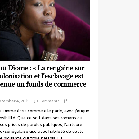
ou Diome : « La rengaine sur
colonisation et l’esclavage est
enue un fonds de commerce
ptember 4, 2019
Comments Off
 Diome écrit comme elle parle, avec fougue
nsibilité. Que ce soit dans ses romans ou
ses prises de paroles publiques, l’auteure
o-sénégalaise use avec habileté de cette
e piquante qui frôle parfois
[…]