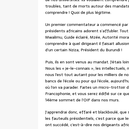
troubles, tant de morts autour des mandats de
comprendre ! Quoi de plus légitime.
Un premier commentateur a commencé par s’i
présidents africains adorent s’affubler. Tout
Mwalimu, Guide éclairé, Mzée, Autorité moral
comprendre à quel dirigeant il faisait allusion.
d’un certain Nziza, Président du Burundi !
Puis, ils en sont venus au mandat. J’étais lo
Nous les « je-le-connais », les intellectuels,
nous l’est tout autant pour les milliers de n
bancs de l’école ou pour qui l’école, aujourd’hu
où l’on va parader. Faites un micro-trottoir 
Francophonie, et vous serez édifié sur ce q
14ème sommet de l’OIF dans nos murs.
J’apprendrai donc, effaré et blackboulé, que s
les fauteuils présidentiels, c’est parce que l
ont succédé, c’est-à-dire nos dirigeants afri