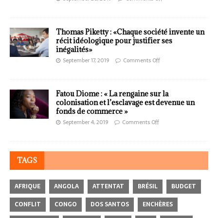
Thomas Piketty : «Chaque société invente un
récit idéologique pour justifier ses
inégalités»
September 17, 2019
Comments Off
Fatou Diome : « La rengaine sur la
colonisation et l’esclavage est devenue un
fonds de commerce »
September 4, 2019
Comments Off
TAGS
AFRIQUE
ANGOLA
ATTENTAT
BRÉSIL
BUDGET
CONFLIT
CONGO
DOS SANTOS
ENCHÈRES