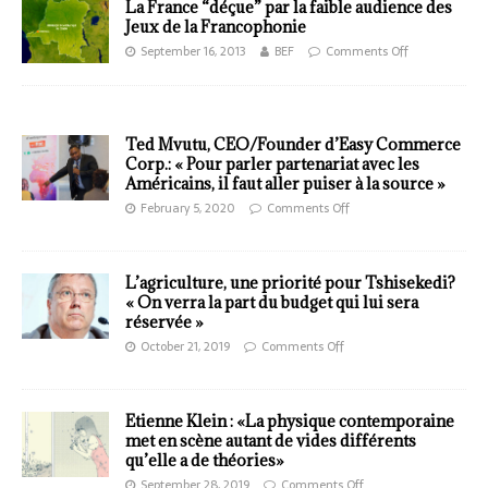
La France “déçue” par la faible audience des
Jeux de la Francophonie
September 16, 2013
BEF
Comments Off
Ted Mvutu, CEO/Founder d’Easy Commerce
Corp.: « Pour parler partenariat avec les
Américains, il faut aller puiser à la source »
February 5, 2020
Comments Off
L’agriculture, une priorité pour Tshisekedi?
« On verra la part du budget qui lui sera
réservée »
October 21, 2019
Comments Off
Etienne Klein : «La physique contemporaine
met en scène autant de vides différents
qu’elle a de théories»
September 28, 2019
Comments Off