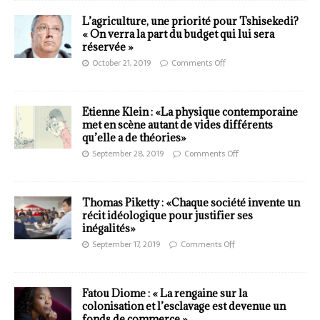
L’agriculture, une priorité pour Tshisekedi?
« On verra la part du budget qui lui sera
réservée »
October 21, 2019
Comments Off
Etienne Klein : «La physique contemporaine
met en scène autant de vides différents
qu’elle a de théories»
September 28, 2019
Comments Off
Thomas Piketty : «Chaque société invente un
récit idéologique pour justifier ses
inégalités»
September 17, 2019
Comments Off
Fatou Diome : « La rengaine sur la
colonisation et l’esclavage est devenue un
fonds de commerce »