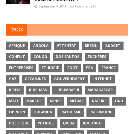
September 4, 2019
Comments Off
TAGS
AFRIQUE
ANGOLA
ATTENTAT
BRÉSIL
BUDGET
CONFLIT
CONGO
DOS SANTOS
ENCHÈRES
ENTREPRISES
ETHIOPIE
FOOT
FRA
FRANCE
GAZ
GECAMINES
GOUVERNEMENT
INTERNET
KENYA
KINSHASA
LUBUMBASHI
MADAGASCAR
MALI
MARCHE
MINES
MÉDIAS
NATURE
ONU
OPINION
OUGANDA
PALUDISME
PATRIMOINE
POLITIQUE
PÉTROLE
QAÏDA
RDCONGO