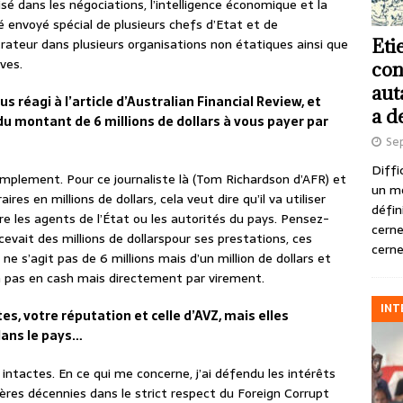
isé dans les négociations, l’intelligence économique et la
été envoyé spécial de plusieurs chefs d’Etat et de
Eti
rateur dans plusieurs organisations non étatiques ainsi que
ves.
con
aut
 réagi à l’article d’Australian Financial Review, et
a d
du montant de 6 millions de dollars à vous payer par
Se
Diffi
implement. Pour ce journaliste là (Tom Richardson d’AFR) et
un m
res en millions de dollars, cela veut dire qu’il va utiliser
défin
e les agents de l’État ou les autorités du pays. Pensez-
cerne
cevait des millions de dollarspour ses prestations, ces
cerne
ne s’agit pas de 6 millions mais d’un million de dollars et
 pas en cash mais directement par virement.
INT
s, votre réputation et celle d’AVZ, mais elles
dans le pays…
intactes. En ce qui me concerne, j’ai défendu les intérêts
ères décennies dans le strict respect du Foreign Corrupt