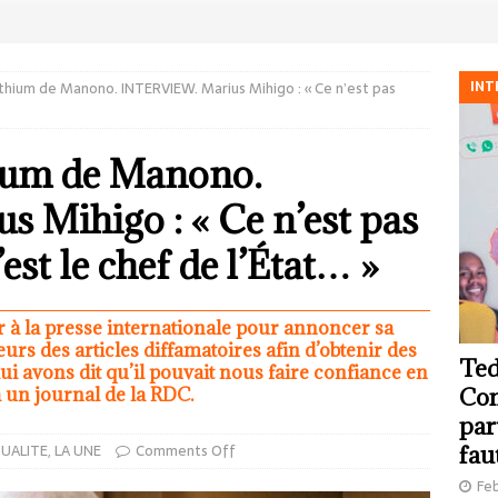
INT
ithium de Manono. INTERVIEW. Marius Mihigo : « Ce n’est pas
hium de Manono.
 Mihigo : « Ce n’est pas
’est le chef de l’État… »
ler à la presse internationale pour annoncer sa
eurs des articles diffamatoires afin d’obtenir des
Ted
ui avons dit qu’il pouvait nous faire confiance en
à un journal de la RDC.
Com
par
UALITE
,
LA UNE
Comments Off
fau
Feb