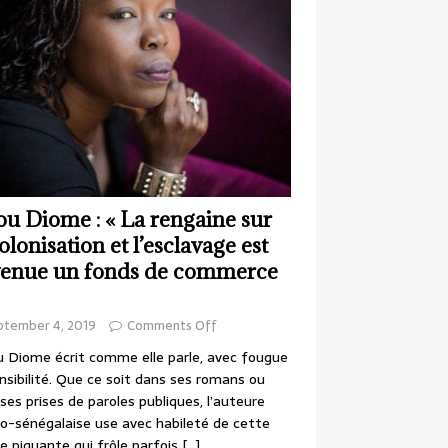
ou Diome : « La rengaine sur
colonisation et l’esclavage est
enue un fonds de commerce
ptember 4, 2019
Comments Off
 Diome écrit comme elle parle, avec fougue
nsibilité. Que ce soit dans ses romans ou
ses prises de paroles publiques, l’auteure
o-sénégalaise use avec habileté de cette
e piquante qui frôle parfois
[…]