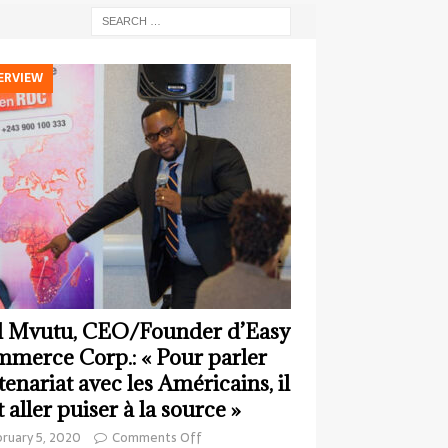
ERVIEW
 Mvutu, CEO/Founder d’Easy
merce Corp.: « Pour parler
tenariat avec les Américains, il
t aller puiser à la source »
ruary 5, 2020
Comments Off