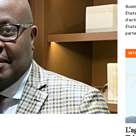
Busin
États
d’act
États
parte
INT
L’a