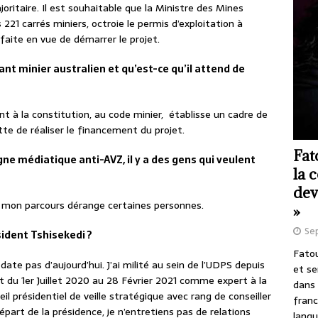
itaire. Il est souhaitable que la Ministre des Mines
 221 carrés miniers, octroie le permis d’exploitation à
faite en vue de démarrer le projet.
éant minier australien et qu’est-ce qu’il attend de
 à la constitution, au code minier, établisse un cadre de
te de réaliser le financement du projet.
Fat
ne médiatique anti-AVZ, il y a des gens qui veulent
la 
dev
e mon parcours dérange certaines personnes.
»
Se
sident Tshisekedi ?
Fatou
date pas d’aujourd’hui. J’ai milité au sein de l’UDPS depuis
et se
tat du 1er Juillet 2020 au 28 Février 2021 comme expert à la
dans 
eil présidentiel de veille stratégique avec rang de conseiller
franc
part de la présidence, je n’entretiens pas de relations
langu