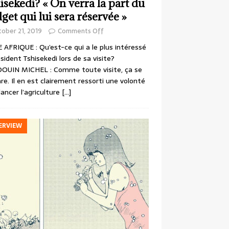
isekedi? « On verra la part du
get qui lui sera réservée »
ober 21, 2019
Comments Off
 AFRIQUE : Qu’est-ce qui a le plus intéressé
ésident Tshisekedi lors de sa visite?
OUIN MICHEL : Comme toute visite, ça se
re. Il en est clairement ressorti une volonté
lancer l’agriculture
[…]
ERVIEW