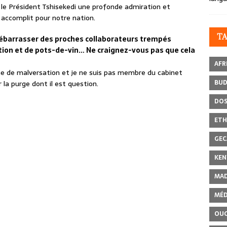
r le Président Tshisekedi une profonde admiration et
l accomplit pour notre nation.
T
 débarrasser des proches collaborateurs trempés
tion et de pots-de-vin… Ne craignez-vous pas que cela
AFR
e de malversation et je ne suis pas membre du cabinet
BU
 la purge dont il est question.
DOS
ETH
GEC
KEN
MAD
MÉD
OU