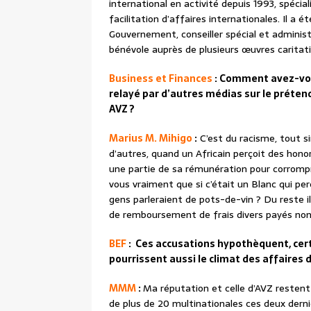
international en activité depuis 1993, spécial
facilitation d’affaires internationales. Il a 
Gouvernement, conseiller spécial et administ
bénévole auprès de plusieurs œuvres caritati
Business et Finances
: Comment avez-vous
relayé par d’autres médias sur le préten
AVZ ?
Marius M. Mihigo
:
C’est du racisme, tout s
d’autres, quand un Africain perçoit des honorai
une partie de sa rémunération pour corrompr
vous vraiment que si c’était un Blanc qui per
gens parleraient de pots-de-vin ? Du reste il 
de remboursement de frais divers payés non
BEF
: Ces accusations hypothèquent, certe
pourrissent aussi le climat des affaires 
MMM
:
Ma réputation et celle d’AVZ restent 
de plus de 20 multinationales ces deux derni