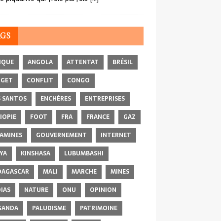
AGS
IQUE
ANGOLA
ATTENTAT
BRÉSIL
DGET
CONFLIT
CONGO
 SANTOS
ENCHÈRES
ENTREPRISES
IOPIE
FOOT
FRA
FRANCE
GAZ
AMINES
GOUVERNEMENT
INTERNET
YA
KINSHASA
LUBUMBASHI
AGASCAR
MALI
MARCHE
MINES
IAS
NATURE
ONU
OPINION
GANDA
PALUDISME
PATRIMOINE