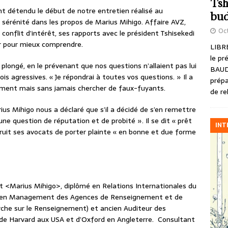
Tsh
t détendu le début de notre entretien réalisé au
bud
 sérénité dans les propos de Marius Mihigo. Affaire AVZ,
Oct
 conflit d’intérêt, ses rapports avec le président Tshisekedi
er pour mieux comprendre.
LIBRE
le pr
plongé, en le prévenant que nos questions n’allaient pas lui
BAUD
rfois agressives. « Je répondrai à toutes vos questions. » Il a
prépa
lement mais sans jamais chercher de faux-fuyants.
de re
us Mihigo nous a déclaré que s’il a décidé de s’en remettre
une question de réputation et de probité ». Il se dit « prêt
INT
struit ses avocats de porter plainte « en bonne et due forme
<Marius Mihigo>, diplômé en Relations Internationales du
BA en Management des Agences de Renseignement et de
rche sur le Renseignement) et ancien Auditeur des
de Harvard aux USA et d’Oxford en Angleterre. Consultant