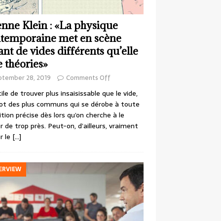
enne Klein : «La physique
temporaine met en scène
ant de vides différents qu’elle
e théories»
ptember 28, 2019
Comments Off
cile de trouver plus insaisissable que le vide,
ot des plus communs qui se dérobe à toute
ition précise dès lors qu’on cherche à le
r de trop près. Peut-on, d’ailleurs, vraiment
r le
[…]
ERVIEW