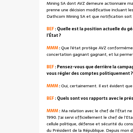
Mining SA dont AVZ demeure actionnaire major
prenne une décision modificative incluant les
Dathcom Mining SA et que notification soit 
BEF
: Quelle est la position actuelle du g
l’État ?
MMM
:
Que l’état protège AVZ conformément
concertation gagnant gagnant, et lui permet
BEF
: Pensez-vous que derrière la campag
vous régler des comptes politiquement ?
MMM
:
Oui, certainement. Il est évident qu
BEF
: Quels sont vos rapports avec le pré
MMM
:
Ma relation avec le chef de l’État ne 
1990. J’ai servi officiellement le chef de l’E
cellule politique, défense et sécurité du cons
du Président de la République. Depuis mon dé