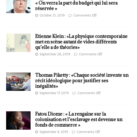
« On verra la part du budget qui lui sera
réservée »
October 21, 2019
Comments Off
Etienne Klein : «La physique contemporaine
met en scène autant de vides différents
qu’elle a de théories»
September 28, 2019
Comments Off
Thomas Piketty : «Chaque société invente un
récit idéologique pour justifier ses
inégalités»
September 17, 2019
Comments Off
Fatou Diome : « La rengaine sur la
colonisation et l’esclavage est devenue un
fonds de commerce »
September 4, 2019
Comments Off