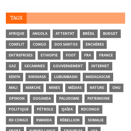
TAGS
AFRIQUE
ANGOLA
ATTENTAT
BRÉSIL
BUDGET
CONFLIT
CONGO
DOS SANTOS
ENCHÈRES
ENTREPRISES
ETHIOPIE
FOOT
FRA
FRANCE
GAZ
GECAMINES
GOUVERNEMENT
INTERNET
KENYA
KINSHASA
LUBUMBASHI
MADAGASCAR
MALI
MARCHE
MINES
MÉDIAS
NATURE
ONU
OPINION
OUGANDA
PALUDISME
PATRIMOINE
POLITIQUE
PÉTROLE
QAÏDA
RDCONGO
RD CONGO
RWANDA
RÉBELLION
SOMALIE