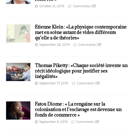
October 21, 2019
Comments Off
Etienne Klein : «La physique contemporaine
met en scène autant de vides différents
qu’elle a de théories»
September 28, 2019
Comments Off
Thomas Piketty : «Chaque société invente un
récit idéologique pour justifier ses
inégalités»
September 17, 2019
Comments Off
Fatou Diome : « La rengaine sur la
colonisation et l’esclavage est devenue un
fonds de commerce »
September 4, 2019
Comments Off