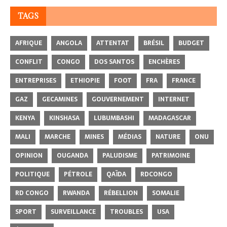
TAGS
AFRIQUE
ANGOLA
ATTENTAT
BRÉSIL
BUDGET
CONFLIT
CONGO
DOS SANTOS
ENCHÈRES
ENTREPRISES
ETHIOPIE
FOOT
FRA
FRANCE
GAZ
GECAMINES
GOUVERNEMENT
INTERNET
KENYA
KINSHASA
LUBUMBASHI
MADAGASCAR
MALI
MARCHE
MINES
MÉDIAS
NATURE
ONU
OPINION
OUGANDA
PALUDISME
PATRIMOINE
POLITIQUE
PÉTROLE
QAÏDA
RDCONGO
RD CONGO
RWANDA
RÉBELLION
SOMALIE
SPORT
SURVEILLANCE
TROUBLES
USA