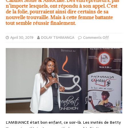
Cabinet Stone & Associate. Des entrepreneurs, pas
n’importe lesquels, ont répondu à son appel. C’est
de la folie, pourraient ainsi dire certains de sa
nouvelle trouvaille. Mais à cette femme battante
tout semble réussir finalement.
April 30, 2019
DOLAY TSHIMANGA
Comments Off
L’AMBIANCE était bon enfant, ce soir-là. Les invités de Betty