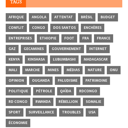
TAGS
AFRIQUE
ANGOLA
ATTENTAT
BRÉSIL
BUDGET
CONFLIT
CONGO
DOS SANTOS
ENCHÈRES
ENTREPRISES
ETHIOPIE
FOOT
FRA
FRANCE
GAZ
GECAMINES
GOUVERNEMENT
INTERNET
KENYA
KINSHASA
LUBUMBASHI
MADAGASCAR
MALI
MARCHE
MINES
MÉDIAS
NATURE
ONU
OPINION
OUGANDA
PALUDISME
PATRIMOINE
POLITIQUE
PÉTROLE
QAÏDA
RDCONGO
RD CONGO
RWANDA
RÉBELLION
SOMALIE
SPORT
SURVEILLANCE
TROUBLES
USA
ÉCONOMIE