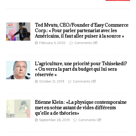
Ted Mvutu, CEO/Founder d’Easy Commerce
Corp.: « Pour parler partenariat avec les
Américains, il faut aller puiser à la source »
February 5, 2020
Comments Off
L’agriculture, une priorité pour Tshisekedi?
« On verra la part du budget qui lui sera
réservée »
October 21, 2019
Comments Off
Etienne Klein : «La physique contemporaine
met en scène autant de vides différents
qu’elle a de théories»
September 28, 2019
Comments Off