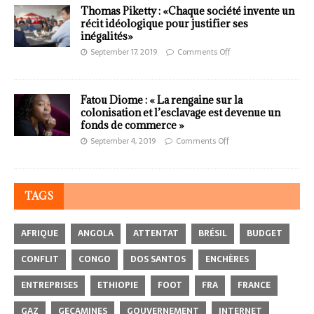
Thomas Piketty : «Chaque société invente un
récit idéologique pour justifier ses
inégalités»
September 17, 2019
Comments Off
Fatou Diome : « La rengaine sur la
colonisation et l’esclavage est devenue un
fonds de commerce »
September 4, 2019
Comments Off
TAGS
AFRIQUE
ANGOLA
ATTENTAT
BRÉSIL
BUDGET
CONFLIT
CONGO
DOS SANTOS
ENCHÈRES
ENTREPRISES
ETHIOPIE
FOOT
FRA
FRANCE
GAZ
GECAMINES
GOUVERNEMENT
INTERNET