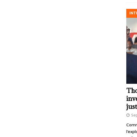
INT
Tho
inv
just
Se
Comme
l’exp