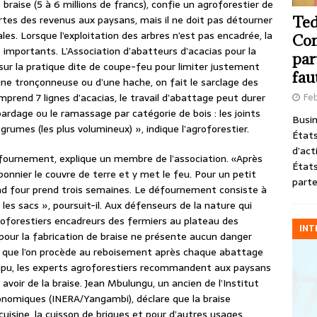
raise (5 à 6 millions de francs), confie un agroforestier de
es des revenus aux paysans, mais il ne doit pas détourner
Ted
es. Lorsque l’exploitation des arbres n’est pas encadrée, la
Com
importants. L’Association d’abatteurs d’acacias pour la
par
 sur la pratique dite de coupe-feu pour limiter justement
fau
ne tronçonneuse ou d’une hache, on fait le sarclage des
prend 7 lignes d’acacias, le travail d’abattage peut durer
Feb
bardage ou le ramassage par catégorie de bois : les joints
Busin
s grumes (les plus volumineux) », indique l’agroforestier.
États
d’act
enfournement, explique un membre de l’association. «Après
États
arbonnier le couvre de terre et y met le feu. Pour un petit
parte
rand four prend trois semaines. Le défournement consiste à
les sacs », poursuit-il. Aux défenseurs de la nature qui
roforestiers encadreurs des fermiers au plateau des
INT
 pour la fabrication de braise ne présente aucun danger
e que l’on procède au reboisement après chaque abattage
mpu, les experts agroforestiers recommandent aux paysans
 avoir de la braise. Jean Mbulungu, un ancien de l’Institut
ronomiques (INERA/Yangambi), déclare que la braise
uisine, la cuisson de briques et pour d’autres usages.