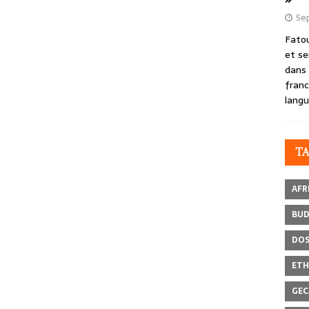
Se
Fatou
et se
dans 
franc
langu
T
AFR
BU
DOS
ETH
GEC