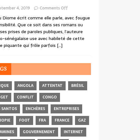
ptember 4, 2019
Comments Off
 Diome écrit comme elle parle, avec fougue
nsibilité. Que ce soit dans ses romans ou
ses prises de paroles publiques, l’auteure
o-sénégalaise use avec habileté de cette
e piquante qui frôle parfois
[…]
AGS
IQUE
ANGOLA
ATTENTAT
BRÉSIL
DGET
CONFLIT
CONGO
 SANTOS
ENCHÈRES
ENTREPRISES
IOPIE
FOOT
FRA
FRANCE
GAZ
AMINES
GOUVERNEMENT
INTERNET