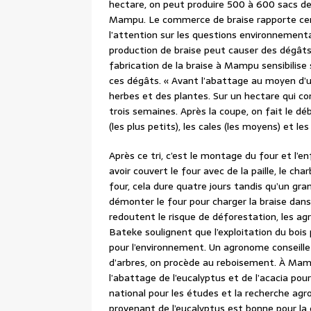
hectare, on peut produire 500 à 600 sacs de b
Mampu. Le commerce de braise rapporte cert
l’attention sur les questions environnemental
production de braise peut causer des dégâts 
fabrication de la braise à Mampu sensibilise
ces dégâts. « Avant l’abattage au moyen d’u
herbes et des plantes. Sur un hectare qui com
trois semaines. Après la coupe, on fait le dé
(les plus petits), les cales (les moyens) et le
Après ce tri, c’est le montage du four et l’
avoir couvert le four avec de la paille, le ch
four, cela dure quatre jours tandis qu’un g
démonter le four pour charger la braise dans 
redoutent le risque de déforestation, les ag
Bateke soulignent que l’exploitation du bois
pour l’environnement. Un agronome conseill
d’arbres, on procède au reboisement. À Ma
l’abattage de l’eucalyptus et de l’acacia pour
national pour les études et la recherche ag
provenant de l’eucalyptus est bonne pour la c