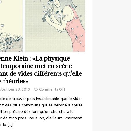
enne Klein : «La physique
temporaine met en scène
ant de vides différents qu’elle
e théories»
ptember 28, 2019
Comments Off
cile de trouver plus insaisissable que le vide,
ot des plus communs qui se dérobe à toute
ition précise dès lors qu’on cherche à le
r de trop près. Peut-on, d’ailleurs, vraiment
r le
[…]