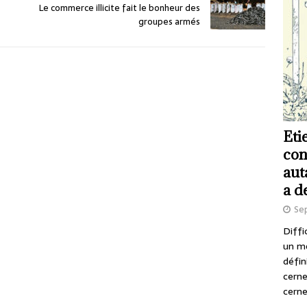
Le commerce illicite fait le bonheur des
groupes armés
Eti
con
aut
a d
Se
Diffi
un m
défin
cerne
cerne