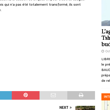
bois qui n’a pas été totalement transformé, ils sont
.
L’a
Tsh
bud
Oct
LIBRE
le pr
BAUD
prépa
de re
INT
NEXT