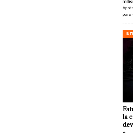
milli
Après
paru 
INT
Fat
la 
dev
»