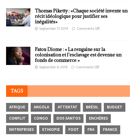
Thomas Piketty : «Chaque société invente un
récit idéologique pour justifier ses
inégalités»
September 17, 2019
Comments Off
Fatou Diome : « La rengaine sur la
colonisation et l’esclavage est devenue un
fonds de commerce »
September 4, 2019
Comments Off
TAGS
AFRIQUE
ANGOLA
ATTENTAT
BRÉSIL
BUDGET
CONFLIT
CONGO
DOS SANTOS
ENCHÈRES
ENTREPRISES
ETHIOPIE
FOOT
FRA
FRANCE