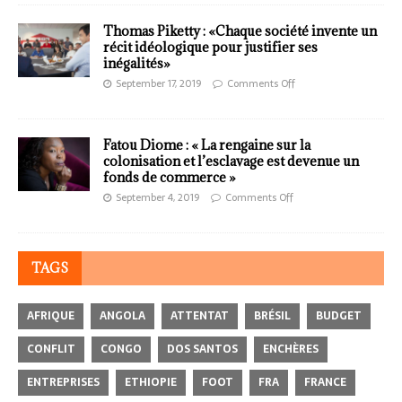
Thomas Piketty : «Chaque société invente un
récit idéologique pour justifier ses
inégalités»
September 17, 2019
Comments Off
Fatou Diome : « La rengaine sur la
colonisation et l’esclavage est devenue un
fonds de commerce »
September 4, 2019
Comments Off
TAGS
AFRIQUE
ANGOLA
ATTENTAT
BRÉSIL
BUDGET
CONFLIT
CONGO
DOS SANTOS
ENCHÈRES
ENTREPRISES
ETHIOPIE
FOOT
FRA
FRANCE