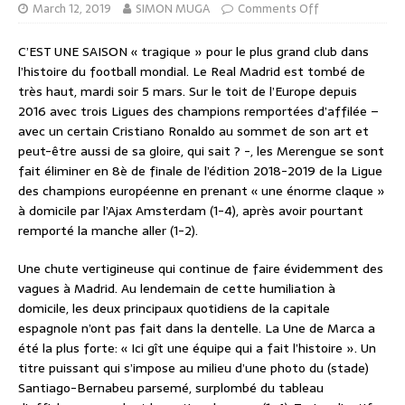
March 12, 2019
SIMON MUGA
Comments Off
C’EST UNE SAISON « tragique » pour le plus grand club dans
l’histoire du football mondial. Le Real Madrid est tombé de
très haut, mardi soir 5 mars. Sur le toit de l’Europe depuis
2016 avec trois Ligues des champions remportées d’affilée –
avec un certain Cristiano Ronaldo au sommet de son art et
peut-être aussi de sa gloire, qui sait ? -, les Merengue se sont
fait éliminer en 8è de finale de l’édition 2018-2019 de la Ligue
des champions européenne en prenant « une énorme claque »
à domicile par l’Ajax Amsterdam (1-4), après avoir pourtant
remporté la manche aller (1-2).
Une chute vertigineuse qui continue de faire évidemment des
vagues à Madrid. Au lendemain de cette humiliation à
domicile, les deux principaux quotidiens de la capitale
espagnole n’ont pas fait dans la dentelle. La Une de Marca a
été la plus forte: « Ici gît une équipe qui a fait l’histoire ». Un
titre puissant qui s’impose au milieu d’une photo du (stade)
Santiago-Bernabeu parsemé, surplombé du tableau