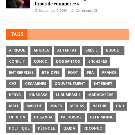
fonds de commerce »
September 4, 2019
Comments Off
TAGS
AFRIQUE
ANGOLA
ATTENTAT
BRÉSIL
BUDGET
CONFLIT
CONGO
DOS SANTOS
ENCHÈRES
ENTREPRISES
ETHIOPIE
FOOT
FRA
FRANCE
GAZ
GECAMINES
GOUVERNEMENT
INTERNET
KENYA
KINSHASA
LUBUMBASHI
MADAGASCAR
MALI
MARCHE
MINES
MÉDIAS
NATURE
ONU
OPINION
OUGANDA
PALUDISME
PATRIMOINE
POLITIQUE
PÉTROLE
QAÏDA
RDCONGO