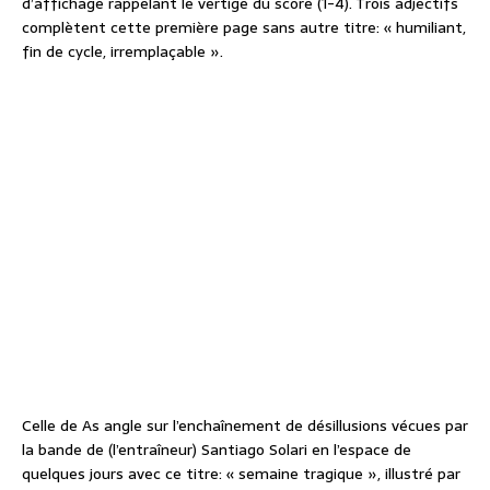
d’affichage rappelant le vertige du score (1-4). Trois adjectifs
complètent cette première page sans autre titre: « humiliant,
fin de cycle, irremplaçable ».
Celle de As angle sur l’enchaînement de désillusions vécues par
la bande de (l’entraîneur) Santiago Solari en l’espace de
quelques jours avec ce titre: « semaine tragique », illustré par