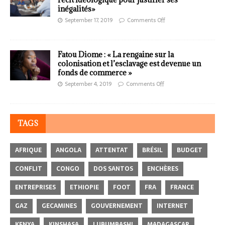
inégalités»
September 17, 2019
Comments Off
Fatou Diome : « La rengaine sur la
colonisation et l’esclavage est devenue un
fonds de commerce »
September 4, 2019
Comments Off
TAGS
AFRIQUE
ANGOLA
ATTENTAT
BRÉSIL
BUDGET
CONFLIT
CONGO
DOS SANTOS
ENCHÈRES
ENTREPRISES
ETHIOPIE
FOOT
FRA
FRANCE
GAZ
GECAMINES
GOUVERNEMENT
INTERNET
KENYA
KINSHASA
LUBUMBASHI
MADAGASCAR