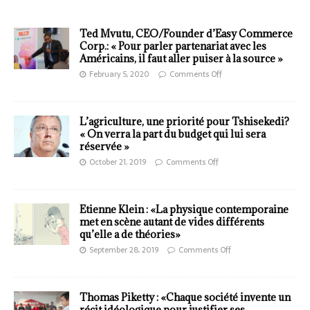
Ted Mvutu, CEO/Founder d’Easy Commerce
Corp.: « Pour parler partenariat avec les
Américains, il faut aller puiser à la source »
February 5, 2020
Comments Off
L’agriculture, une priorité pour Tshisekedi?
« On verra la part du budget qui lui sera
réservée »
October 21, 2019
Comments Off
Etienne Klein : «La physique contemporaine
met en scène autant de vides différents
qu’elle a de théories»
September 28, 2019
Comments Off
Thomas Piketty : «Chaque société invente un
récit idéologique pour justifier ses