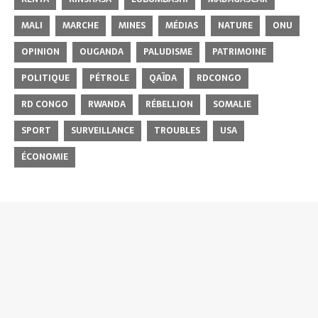
MALI
MARCHE
MINES
MÉDIAS
NATURE
ONU
OPINION
OUGANDA
PALUDISME
PATRIMOINE
POLITIQUE
PÉTROLE
QAÏDA
RDCONGO
RD CONGO
RWANDA
RÉBELLION
SOMALIE
SPORT
SURVEILLANCE
TROUBLES
USA
ÉCONOMIE