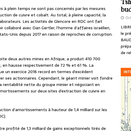
Tsh
yés à plein temps ne sont pas concernés par les mesures
bud
ction de cuivre et cobalt. Au total, à pleine capacité, la
Oct
borateurs. Les activités de Glencore en RDC ont fait
LIBRE
r collaboré avec Dan Gertler, l’homme d’affaires israélien,
le pr
États-Unis depuis 2017 en raison de reproches de corruption.
BAUD
prépa
de re
loite deux autres mines en Afrique, a produit 410 700
t, en hausse respectivement de 72 % et 61 %. La
ue un exercice 2018 record en termes d’excédent
INT
er ses actionnaires. Cependant, le géant minier voit fondre
 La rentabilité nette du groupe minier et négociant en
mortissements sur deux sites d’extraction de cuivre en
ction d’amortissements à hauteur de 1,4 milliard sur les
DC).
 profité de 1,3 milliard de gains exceptionnels tirés de