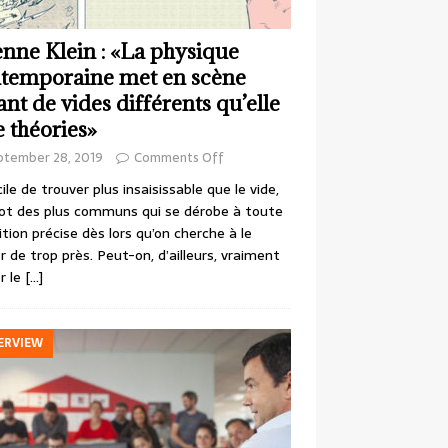
enne Klein : «La physique
temporaine met en scène
ant de vides différents qu’elle
e théories»
ptember 28, 2019
Comments Off
cile de trouver plus insaisissable que le vide,
ot des plus communs qui se dérobe à toute
ition précise dès lors qu’on cherche à le
r de trop près. Peut-on, d’ailleurs, vraiment
r le
[…]
ERVIEW