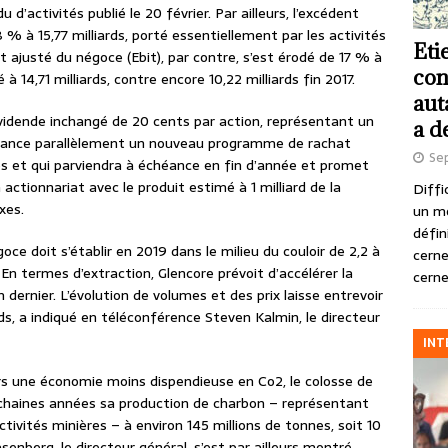
’activités publié le 20 février. Par ailleurs, l’excédent
 % à 15,77 milliards, porté essentiellement par les activités
Eti
uit ajusté du négoce (Ebit), par contre, s’est érodé de 17 % à
con
à 14,71 milliards, contre encore 10,22 milliards fin 2017.
aut
vidende inchangé de 20 cents par action, représentant un
a d
ion lance parallèlement un nouveau programme de rachat
Se
es et qui parviendra à échéance en fin d’année et promet
ctionnariat avec le produit estimé à 1 milliard de la
Diffi
xes.
un m
défin
oce doit s’établir en 2019 dans le milieu du couloir de 2,2 à
cerne
e. En termes d’extraction, Glencore prévoit d’accélérer la
cerne
 dernier. L’évolution de volumes et des prix laisse entrevoir
ds, a indiqué en téléconférence Steven Kalmin, le directeur
INT
ers une économie moins dispendieuse en Co2, le colosse de
ochaines années sa production de charbon – représentant
ctivités minières – à environ 145 millions de tonnes, soit 10
enberg, le directeur général, s’est par ailleurs montré