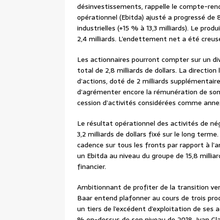
désinvestissements, rappelle le compte-rendu d
opérationnel (Ebitda) ajusté a progressé de 8
industrielles (+15 % à 13,3 milliards). Le prod
2,4 milliards. L’endettement net a été creusé 
Les actionnaires pourront compter sur un di
total de 2,8 milliards de dollars. La direct
d’actions, doté de 2 milliards supplémentair
d’agrémenter encore la rémunération de son a
cession d’activités considérées comme anne
Le résultat opérationnel des activités de nég
3,2 milliards de dollars fixé sur le long term
cadence sur tous les fronts par rapport à l’an
un Ebitda au niveau du groupe de 15,8 milliar
financier.
Ambitionnant de profiter de la transition v
Baar entend plafonner au cours de trois pr
un tiers de l’excédent d’exploitation de ses a
% en-dessus de son niveau de 2018. Ivan Glas