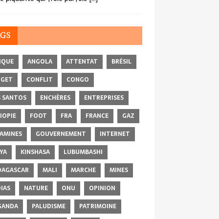
AGS
IQUE
ANGOLA
ATTENTAT
BRÉSIL
DGET
CONFLIT
CONGO
 SANTOS
ENCHÈRES
ENTREPRISES
IOPIE
FOOT
FRA
FRANCE
GAZ
AMINES
GOUVERNEMENT
INTERNET
YA
KINSHASA
LUBUMBASHI
AGASCAR
MALI
MARCHE
MINES
IAS
NATURE
ONU
OPINION
GANDA
PALUDISME
PATRIMOINE