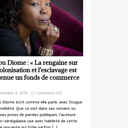
ou Diome : « La rengaine sur
colonisation et l’esclavage est
enue un fonds de commerce
ptember 4, 2019
Comments Off
 Diome écrit comme elle parle, avec fougue
nsibilité. Que ce soit dans ses romans ou
ses prises de paroles publiques, l’auteure
o-sénégalaise use avec habileté de cette
e piquante qui frôle parfois
[…]