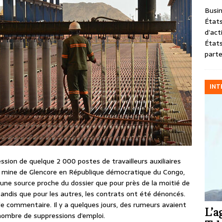
Busin
États
d’act
États
parte
INT
sion de quelque 2 000 postes de travailleurs auxiliaires
 mine de Glencore en République démocratique du Congo,
t une source proche du dossier que pour près de la moitié de
tandis que pour les autres, les contrats ont été dénoncés.
 de commentaire. Il y a quelques jours, des rumeurs avaient
L’a
 nombre de suppressions d’emploi.