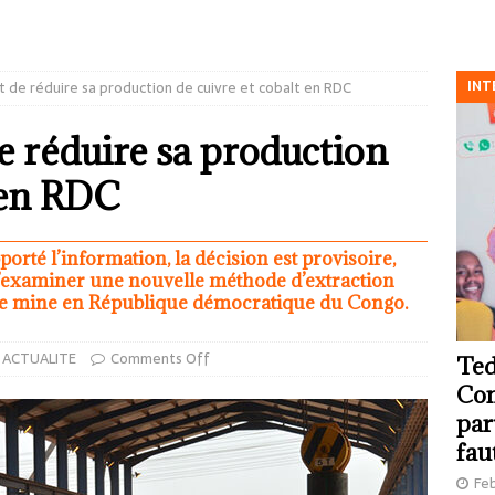
INT
t de réduire sa production de cuivre et cobalt en RDC
e réduire sa production
t en RDC
porté l’information, la décision est provisoire,
 d’examiner une nouvelle méthode d’extraction
de mine en République démocratique du Congo.
ACTUALITE
Comments Off
Ted
Com
par
fau
Feb