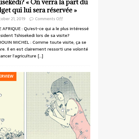
isekedi? « On verra la part du
get qui lui sera réservée »
ober 21, 2019
Comments Off
 AFRIQUE : Qu’est-ce qui a le plus intéressé
ésident Tshisekedi lors de sa visite?
OUIN MICHEL : Comme toute visite, ça se
re. Il en est clairement ressorti une volonté
lancer l’agriculture
[…]
ERVIEW