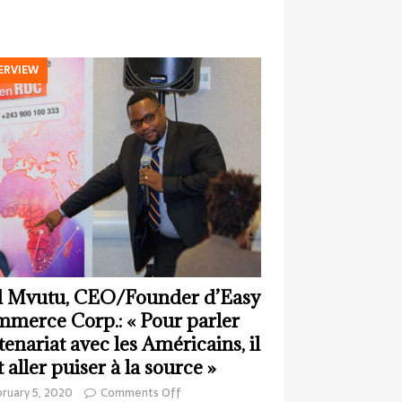
ERVIEW
 Mvutu, CEO/Founder d’Easy
merce Corp.: « Pour parler
tenariat avec les Américains, il
t aller puiser à la source »
ruary 5, 2020
Comments Off