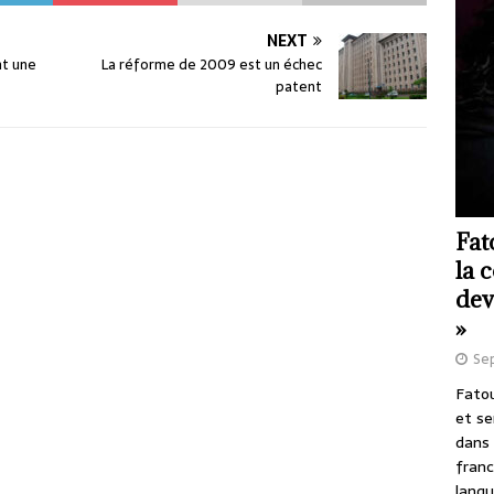
NEXT
nt une
La réforme de 2009 est un échec
patent
Fat
la 
dev
»
Se
Fatou
et se
dans 
franc
langu