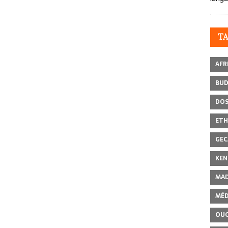
T
AFR
BU
DOS
ETH
GEC
KEN
MAD
MÉD
OU