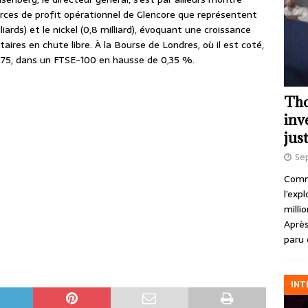
ources de profit opérationnel de Glencore que représentent
illiards) et le nickel (0,8 milliard), évoquant une croissance
ires en chute libre. À la Bourse de Londres, où il est coté,
0,75, dans un FTSE-100 en hausse de 0,35 %.
Tho
inv
just
Se
Comme
l’exp
milli
Après
paru 
INT