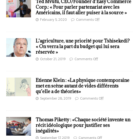
Ted Mvutu, CEO/Founder d’Easy Commerce
Corp.: « Pour parler partenariat avec les
Américains, il faut aller puiser à la source »
February 5, 2020
Comments Off
L’agriculture, une priorité pour Tshisekedi?
« On verra la part du budget qui lui sera
réservée »
October 21, 2019
Comments Off
Etienne Klein : «La physique contemporaine
met en scène autant de vides différents
qu’elle a de théories»
September 28, 2019
Comments Off
Thomas Piketty : «Chaque société invente un
récit idéologique pour justifier ses
inégalités»
September 17, 2019
Comments Off