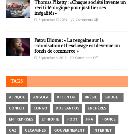
Thomas Piketty : «Chaque société invente un
récit idéologique pour justifier ses
inégalités»
September 17, 2019
Comments Off
Fatou Diome : « La rengaine sur la
colonisation et l’esclavage est devenue un
fonds de commerce »
September 4, 2019
Comments Off
TAGS
AFRIQUE
ANGOLA
ATTENTAT
BRÉSIL
BUDGET
CONFLIT
CONGO
DOS SANTOS
ENCHÈRES
ENTREPRISES
ETHIOPIE
FOOT
FRA
FRANCE
GAZ
GECAMINES
GOUVERNEMENT
INTERNET