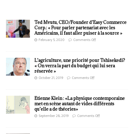
Ted Mvutu, CEO/Founder d’Easy Commerce
Corp.: « Pour parler partenariat avec les
Américains, il faut aller puiser à la source »
February 5, 2020
Comments Off
L’agriculture, une priorité pour Tshisekedi?
« On verra la part du budget qui lui sera
réservée »
October 21, 2019
Comments Off
Etienne Klein : «La physique contemporaine
met en scène autant de vides différents
qu’elle a de théories»
September 28, 2019
Comments Off