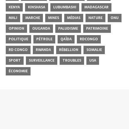
KENYA
KINSHASA
LUBUMBASHI
MADAGASCAR
MALI
MARCHE
MINES
MÉDIAS
NATURE
ONU
OPINION
OUGANDA
PALUDISME
PATRIMOINE
POLITIQUE
PÉTROLE
QAÏDA
RDCONGO
RD CONGO
RWANDA
RÉBELLION
SOMALIE
SPORT
SURVEILLANCE
TROUBLES
USA
ÉCONOMIE