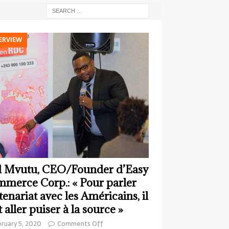
ERVIEW
 Mvutu, CEO/Founder d’Easy
merce Corp.: « Pour parler
tenariat avec les Américains, il
t aller puiser à la source »
ruary 5, 2020
Comments Off