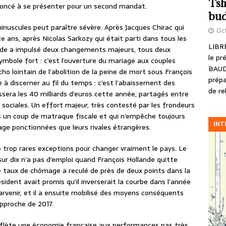
Tsh
enoncé à se présenter pour un second mandat.
bud
inuscules peut paraître sévère. Après Jacques Chirac qui
Oct
 ans, après Nicolas Sarkozy qui était parti dans tous les
LIBRE
ande a impulsé deux changements majeurs, tous deux
le pr
 symbole fort : c’est l’ouverture du mariage aux couples
BAUD
o lointain de l’abolition de la peine de mort sous François
prépa
e à discerner au fil du temps : c’est l’abaissement des
de re
ssera les 40 milliards d’euros cette année, partagés entre
 sociales. Un effort majeur, très contesté par les frondeurs
rès un coup de matraque fiscale et qui n’empêche toujours
INT
age ponctionnées que leurs rivales étrangères.
 trop rares exceptions pour changer vraiment le pays. Le
ur dix n’a pas d’emploi quand François Hollande quitte
le taux de chômage a reculé de près de deux points dans la
sident avait promis qu’il inverserait la courbe dans l’année
y parvenir, et il a ensuite mobilisé des moyens conséquents
approche de 2017.
reflète une économie française aux performances pas très