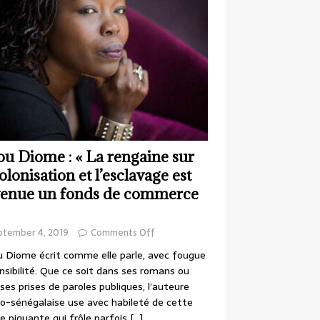
ou Diome : « La rengaine sur
colonisation et l’esclavage est
enue un fonds de commerce
ptember 4, 2019
Comments Off
 Diome écrit comme elle parle, avec fougue
nsibilité. Que ce soit dans ses romans ou
ses prises de paroles publiques, l’auteure
o-sénégalaise use avec habileté de cette
e piquante qui frôle parfois
[…]