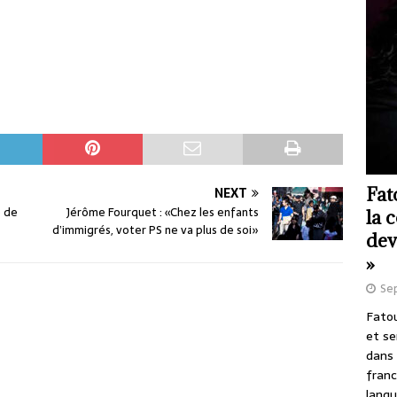
Fat
NEXT
e de
Jérôme Fourquet : «Chez les enfants
la 
d’immigrés, voter PS ne va plus de soi»
dev
»
Se
Fatou
et se
dans 
franc
langu