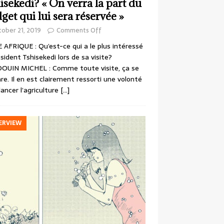
isekedi? « On verra la part du
get qui lui sera réservée »
ober 21, 2019
Comments Off
 AFRIQUE : Qu’est-ce qui a le plus intéressé
ésident Tshisekedi lors de sa visite?
OUIN MICHEL : Comme toute visite, ça se
re. Il en est clairement ressorti une volonté
lancer l’agriculture
[…]
ERVIEW