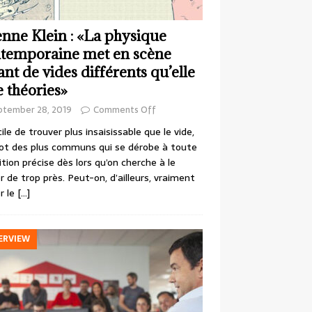
enne Klein : «La physique
temporaine met en scène
ant de vides différents qu’elle
e théories»
ptember 28, 2019
Comments Off
cile de trouver plus insaisissable que le vide,
ot des plus communs qui se dérobe à toute
ition précise dès lors qu’on cherche à le
r de trop près. Peut-on, d’ailleurs, vraiment
r le
[…]
ERVIEW