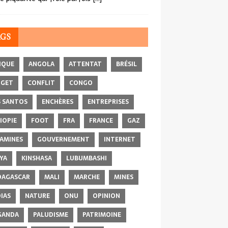
AGS
IQUE
ANGOLA
ATTENTAT
BRÉSIL
DGET
CONFLIT
CONGO
 SANTOS
ENCHÈRES
ENTREPRISES
IOPIE
FOOT
FRA
FRANCE
GAZ
AMINES
GOUVERNEMENT
INTERNET
YA
KINSHASA
LUBUMBASHI
AGASCAR
MALI
MARCHE
MINES
IAS
NATURE
ONU
OPINION
GANDA
PALUDISME
PATRIMOINE