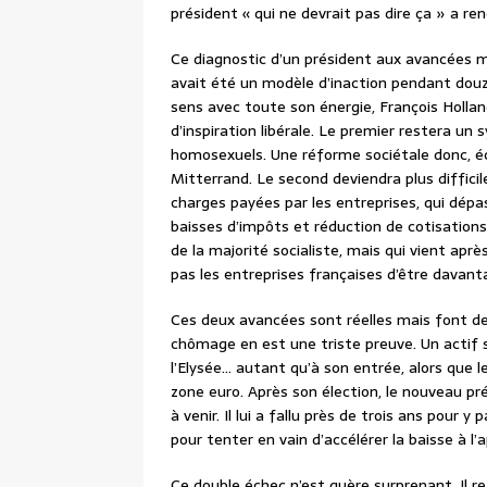
président « qui ne devrait pas dire ça » a r
Ce diagnostic d’un président aux avancées m
avait été un modèle d’inaction pendant douze
sens avec toute son énergie, François Holl
d’inspiration libérale. Le premier restera un
homosexuels. Une réforme sociétale donc, éch
Mitterrand. Le second deviendra plus difficil
charges payées par les entreprises, qui dépa
baisses d’impôts et réduction de cotisations
de la majorité socialiste, mais qui vient ap
pas les entreprises françaises d’être davant
Ces deux avancées sont réelles mais font de
chômage en est une triste preuve. Un actif s
l’Elysée… autant qu’à son entrée, alors que 
zone euro. Après son élection, le nouveau pré
à venir. Il lui a fallu près de trois ans pour 
pour tenter en vain d’accélérer la baisse à l’
Ce double échec n’est guère surprenant. Il 