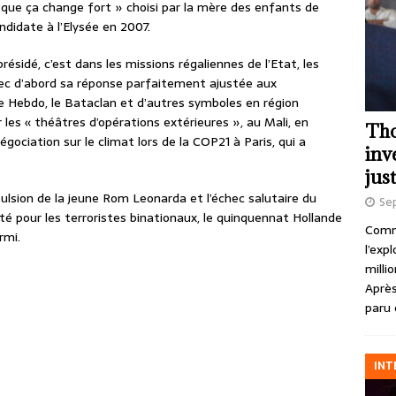
r que ça change fort » choisi par la mère des enfants de
ndidate à l’Elysée en 2007.
résidé, c’est dans les missions régaliennes de l’Etat, les
vec d’abord sa réponse parfaitement ajustée aux
e Hebdo, le Bataclan et d’autres symboles en région
r les « théâtres d’opérations extérieures », au Mali, en
Tho
égociation sur le climat lors de la COP21 à Paris, qui a
inv
just
xpulsion de la jeune Rom Leonarda et l’échec salutaire du
Se
é pour les terroristes binationaux, le quinquennat Hollande
Comme
rmi.
l’exp
milli
Après
paru 
INT