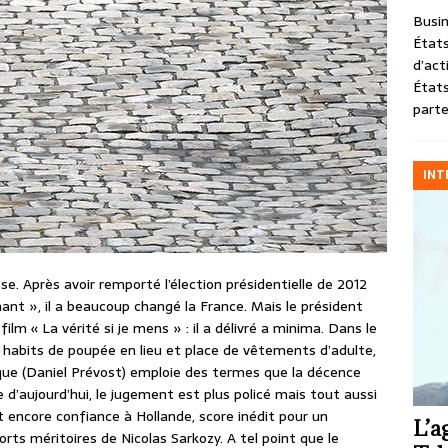
Busin
États
d’act
États
parte
INT
e. Après avoir remporté l’élection présidentielle de 2012
nt », il a beaucoup changé la France. Mais le président
ilm « La vérité si je mens » : il a délivré a minima. Dans le
0 habits de poupée en lieu et place de vêtements d’adulte,
aque (Daniel Prévost) emploie des termes que la décence
e d’aujourd’hui, le jugement est plus policé mais tout aussi
t encore confiance à Hollande, score inédit pour un
L’a
rts méritoires de Nicolas Sarkozy. A tel point que le