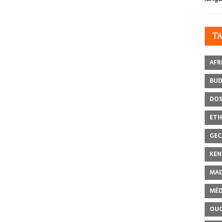
T
AFR
BU
DOS
ETH
GEC
KEN
MAD
MÉD
OU