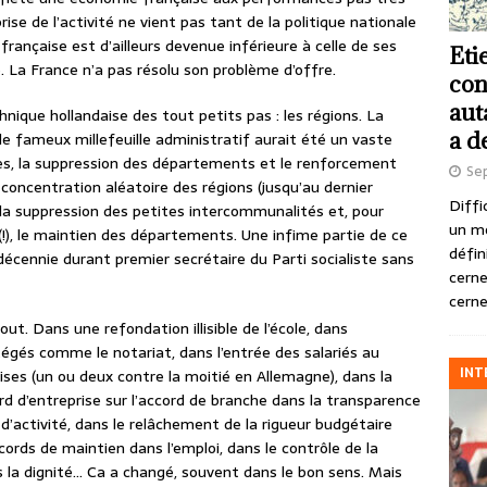
ise de l’activité ne vient pas tant de la politique nationale
française est d’ailleurs devenue inférieure à celle de ses
Eti
 La France n’a pas résolu son problème d’offre.
con
aut
hnique hollandaise des tout petits pas : les régions. La
a d
le fameux millefeuille administratif aurait été un vaste
 la suppression des départements et le renforcement
Se
 concentration aléatoire des régions (jusqu’au dernier
Diffi
 la suppression des petites intercommunalités et, pour
un m
(!), le maintien des départements. Une infime partie de ce
défin
 décennie durant premier secrétaire du Parti socialiste sans
cerne
cerne
t. Dans une refondation illisible de l’école, dans
tégés comme le notariat, dans l’entrée des salariés au
INT
ises (un ou deux contre la moitié en Allemagne), dans la
rd d’entreprise sur l’accord de branche dans la transparence
 d’activité, dans le relâchement de la rigueur budgétaire
rds de maintien dans l’emploi, dans le contrôle de la
s la dignité… Ca a changé, souvent dans le bon sens. Mais