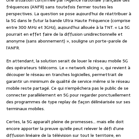
Une situation confirmée par l’Agence nationale française des
fréquences (ANFR) sans toutefois fermer toutes les
perspectives. La question se pose aujourd’hui de réattribuer à
la 5G dans le futur la bande Ultra Haute Fréquence (comprise
entre 300 MHz et 3GHz), aujourd’hui allouée à la TNT. « La 5G
pourrait en effet faire de la diffusion unidirectionnelle et
anonyme (sans abonnement) », souligne un porte-parole de
l’ANFR.
En attendant, la solution serait de louer le réseau mobile 5G
des opérateurs télécoms. Le « network slicing », qui revient à
découper le réseau en tranches logicielles, permettrait de
garantir un minimum de qualité de service même si le réseau
mobile reste partagé. Ce qui n’empêchera pas le public de se
connecter parallèlement en 5G pour regarder ponctuellement
des programmes de type replay de façon délinéarisée sur ses
terminaux mobiles.
Certes, la 5G apparaît pleine de promesses… mais elle doit
encore apporter la preuve qu’elle peut relever le défi d’une
diffusion linéaire de la télévision sur tout le territoire, en