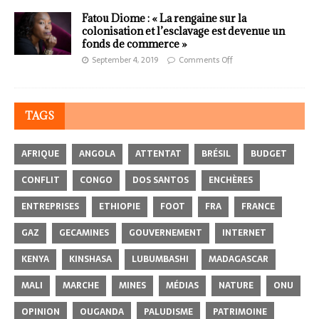
Fatou Diome : « La rengaine sur la
colonisation et l’esclavage est devenue un
fonds de commerce »
September 4, 2019
Comments Off
TAGS
AFRIQUE
ANGOLA
ATTENTAT
BRÉSIL
BUDGET
CONFLIT
CONGO
DOS SANTOS
ENCHÈRES
ENTREPRISES
ETHIOPIE
FOOT
FRA
FRANCE
GAZ
GECAMINES
GOUVERNEMENT
INTERNET
KENYA
KINSHASA
LUBUMBASHI
MADAGASCAR
MALI
MARCHE
MINES
MÉDIAS
NATURE
ONU
OPINION
OUGANDA
PALUDISME
PATRIMOINE