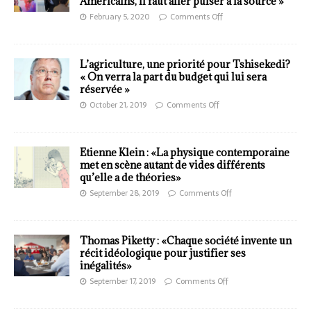
Américains, il faut aller puiser à la source »
February 5, 2020
Comments Off
L’agriculture, une priorité pour Tshisekedi?
« On verra la part du budget qui lui sera
réservée »
October 21, 2019
Comments Off
Etienne Klein : «La physique contemporaine
met en scène autant de vides différents
qu’elle a de théories»
September 28, 2019
Comments Off
Thomas Piketty : «Chaque société invente un
récit idéologique pour justifier ses
inégalités»
September 17, 2019
Comments Off