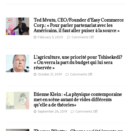
Ted Mvutu, CEO/Founder d’Easy Commerce
Corp.: « Pour parler partenariat avec les
Américains, il faut aller puiser à la source »
February 5, 2020
Comments Off
L’agriculture, une priorité pour Tshisekedi?
« On verra la part du budget qui lui sera
réservée »
October 21, 2019
Comments Off
Etienne Klein : «La physique contemporaine
met en scène autant de vides différents
qu’elle a de théories»
September 28, 2019
Comments Off