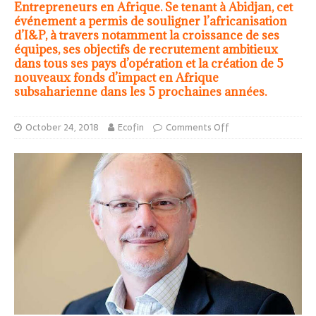
Entrepreneurs en Afrique. Se tenant à Abidjan, cet
événement a permis de souligner l’africanisation
d’I&P, à travers notamment la croissance de ses
équipes, ses objectifs de recrutement ambitieux
dans tous ses pays d’opération et la création de 5
nouveaux fonds d’impact en Afrique
subsaharienne dans les 5 prochaines années.
October 24, 2018
Ecofin
Comments Off