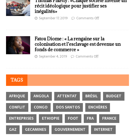
Thomas Piketty : «Chaque société invente un
récit idéologique pour justifier ses
inégalités»
September 17, 2019
Comments Off
Fatou Diome : « La rengaine sur la
colonisation et l’esclavage est devenue un
fonds de commerce »
September 4, 2019
Comments Off
TAGS
AFRIQUE
ANGOLA
ATTENTAT
BRÉSIL
BUDGET
CONFLIT
CONGO
DOS SANTOS
ENCHÈRES
ENTREPRISES
ETHIOPIE
FOOT
FRA
FRANCE
GAZ
GECAMINES
GOUVERNEMENT
INTERNET