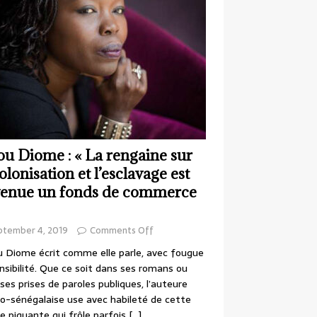
ou Diome : « La rengaine sur
colonisation et l’esclavage est
enue un fonds de commerce
ptember 4, 2019
Comments Off
 Diome écrit comme elle parle, avec fougue
nsibilité. Que ce soit dans ses romans ou
ses prises de paroles publiques, l’auteure
o-sénégalaise use avec habileté de cette
e piquante qui frôle parfois
[…]