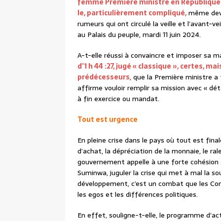
femme Première ministre en République 
le, particulièrement compliqué,
même devan
rumeurs qui ont circulé la veille et l’avant-
au Palais du peuple, mardi 11 juin 2024.
A-t-elle réussi à convaincre et imposer sa
d’1 h 44 :27, jugé « classique », certes, m
prédécesseurs
, que la Première ministre a 
affirme vouloir remplir sa mission avec « dét
à fin exercice ou mandat.
Tout est urgence
En pleine crise dans le pays où tout est fin
d’achat, la dépréciation de la monnaie, le ra
gouvernement appelle à une forte cohésion 
Suminwa, juguler la crise qui met à mal la so
développement, c’est un combat que les Co
les egos et les différences politiques.
En effet, souligne-t-elle, le programme d’