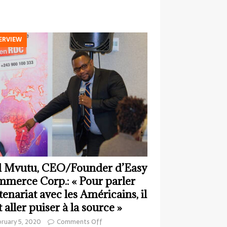
ERVIEW
 Mvutu, CEO/Founder d’Easy
merce Corp.: « Pour parler
tenariat avec les Américains, il
t aller puiser à la source »
ruary 5, 2020
Comments Off