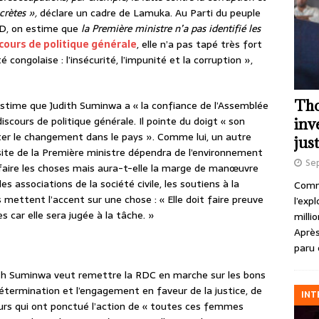
ncrètes »,
déclare un cadre de Lamuka. Au Parti du peuple
RD, on estime que
la Première ministre n’a pas identifié les
cours de politique générale
, elle n’a pas tapé très fort
é congolaise : l’insécurité, l’impunité et la corruption »,
Tho
 estime que Judith Suminwa a « la confiance de l’Assemblée
iscours de politique générale. Il pointe du doigt « son
inv
ter le changement dans le pays ». Comme lui, un autre
just
site de la Première ministre dépendra de l’environnement
Se
en faire les choses mais aura-t-elle la marge de manœuvre
es associations de la société civile, les soutiens à la
Comme
 mettent l’accent sur une chose : « Elle doit faire preuve
l’exp
s car elle sera jugée à la tâche. »
milli
Après
paru 
udith Suminwa veut remettre la RDC en marche sur les bons
a détermination et l’engagement en faveur de la justice, de
INT
eurs qui ont ponctué l’action de « toutes ces femmes