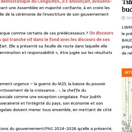
Tsh
démocratique du Congo/RDC, il s’annonçait, avouons-
t une Assemblée en majorité confiante, à en croire les
bud
veille de la cérémonie de l’investiture de son gouvernement
Oct
LIBRE
 marque comme certains de ces prédécesseurs ?
Un discours
le pr
ais qui tranche vif dans le fond avec les discours de ses
BAUD
fait. Elle a présenté sa feuille de route dans laquelle elle
prépa
ermination et responsabilité », être jugée sur les résultats
de re
INT
alement urgence – la guerre du M23, la baisse du pouvoir
lentissement de la croissance… -, la cheffe du
sociale comme une exception congolaise. Pour Judith
uveraineté et l’intégrité du pays, son économie et son
ngolais doivent mener tous ensemble, en mettant de côté
actions du gouvernement/PAG 2024-2028 qu’elle a présenté,