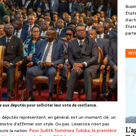
Busin
États
d’act
États
parte
INT
aux députés pour solliciter leur vote de confiance.
es députés représentent, en général, est un moment clé, un
istre d’affirmer son style. Ou pas. L’exercice n’est pas
L’a
oute la nation.
Pour Judith Suminwa Tuluka, la première