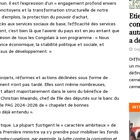
n. Il est l’expression d’un « engagement profond envers
concitoyens et la transformation structurelle de notre
Eti
 d’emplois, la protection du pouvoir d’achat,
con
cès aux services sociaux de base, l’efficacité des services
ent, c’est bien là que l’avenir du pays est en jeu entant que
aut
dhésion de tous les Congolais à son programme : « Nous
a d
nce économique, la stabilité politique et sociale, et
Se
cessus de développement. »
Diffi
un m
défin
s projets, réformes et actions déclinées sous forme de
cerne
ment n’ont pas tardé. Elles sont même nombreuses,
cerne
 et allant majoritairement dans le sens du bénéfice de
, Christian Mwando, chef de file des députés sur le banc du
ié le PAG 2024-2028 de « chapelet de bonnes
INT
du déjà entendu ».
litique. La plupart fustigent le « caractère ambitieux » de
emière ministre va s’y prendre pour mobiliser les fonds
 préoccupations, par exemple, la lutte contre la corruption et