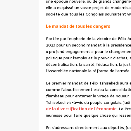
une époque nouvelle, où de grands changemen
elle a esquissé un vaste projet de modernis
société que tous les Congolais souhaitent viv
Le mandat de tous les dangers
Portée par l’euphorie de la victoire de Féli
2023 pour un second mandat à la présidence 
« profond engagement » pour le changement. 
politique pour l’emploi et le pouvoir d’achat
décentralisation, la santé, l’éducation, la j
l’Assemblée nationale la réforme de l’armée e
Le premier mandat de Félix Tshisekedi aura é
comme l’aboutissement et/ou la consolidation
flambeau pour entamer le virage de rigueur
Tshisekedi vis-à-vis du peuple congolais. Ju
de la diversification de l’économie
. La Pr
jeunesse pour faire quelque chose qui ressemb
En s’adressant directement aux députés, Ju