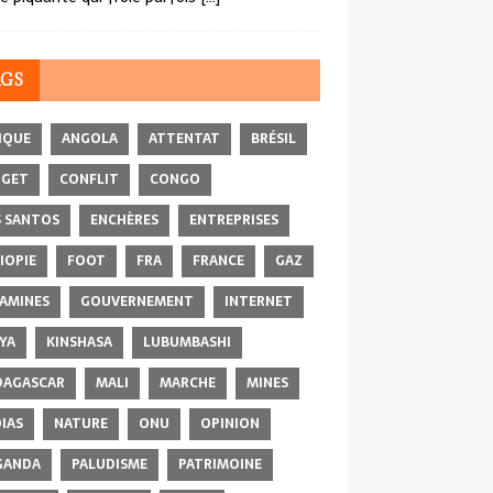
AGS
IQUE
ANGOLA
ATTENTAT
BRÉSIL
DGET
CONFLIT
CONGO
 SANTOS
ENCHÈRES
ENTREPRISES
IOPIE
FOOT
FRA
FRANCE
GAZ
AMINES
GOUVERNEMENT
INTERNET
YA
KINSHASA
LUBUMBASHI
AGASCAR
MALI
MARCHE
MINES
IAS
NATURE
ONU
OPINION
GANDA
PALUDISME
PATRIMOINE