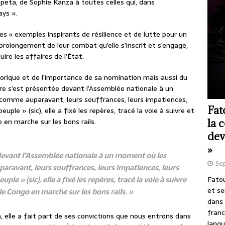
peta, de Sophie Kanza à toutes celles qui, dans
ays ».
s « exemples inspirants de résilience et de lutte pour un
prolongement de leur combat qu’elle s’inscrit et s’engage,
ire les affaires de l’État.
orique et de l’importance de sa nomination mais aussi du
stre s’est présentée devant l’Assemblée nationale à un
comme auparavant, leurs souffrances, leurs impatiences,
Fat
uple » (sic), elle a fixé les repères, tracé la voie à suivre et
o en marche sur les bons rails.
la 
dev
»
 devant l’Assemblée nationale à un moment où les
Se
ravant, leurs souffrances, leurs impatiences, leurs
ple » (sic), elle a fixé les repères, tracé la voie à suivre
Fatou
et se
 le Congo en marche sur les bons rails. »
dans 
franc
, elle a fait part de ses convictions que nous entrons dans
langu