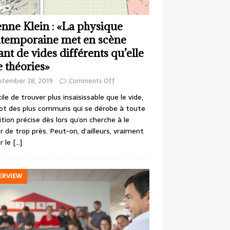
enne Klein : «La physique
temporaine met en scène
ant de vides différents qu’elle
e théories»
ptember 28, 2019
Comments Off
cile de trouver plus insaisissable que le vide,
ot des plus communs qui se dérobe à toute
ition précise dès lors qu’on cherche à le
r de trop près. Peut-on, d’ailleurs, vraiment
r le
[…]
ERVIEW