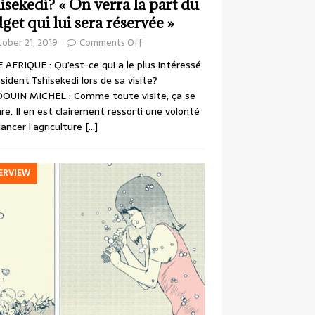
isekedi? « On verra la part du
get qui lui sera réservée »
ober 21, 2019
Comments Off
 AFRIQUE : Qu’est-ce qui a le plus intéressé
ésident Tshisekedi lors de sa visite?
OUIN MICHEL : Comme toute visite, ça se
re. Il en est clairement ressorti une volonté
lancer l’agriculture
[…]
ERVIEW