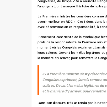
congolaises, de Kimpa Vita à Anuarite Nenga
l’anonymat, ont marqué l’histoire de notre p
La Première ministre les considère comme de
avenir meilleur en RDC ». C’est donc dans le 
avec détermination et responsabilité, à condu
Pleinement consciente de la symbolique hist
poids de la responsabilité, la Première mini
moment où les Congolais expriment, jamais 
leurs colères. Devant les « élus légitimes du pe
la manière d’y arriver, pour remettre le Cong
« La Première ministre s’est présentée
Congolais expriment, jamais comme aupa
colères. Devant les « élus légitimes du peu
et la manière d’y arriver, pour remettre
Dans son discours très attendu par la nation