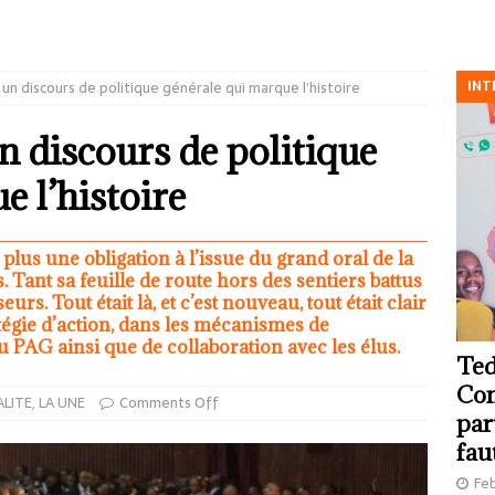
INT
 un discours de politique générale qui marque l’histoire
n discours de politique
 l’histoire
plus une obligation à l’issue du grand oral de la
 Tant sa feuille de route hors des sentiers battus
urs. Tout était là, et c’est nouveau, tout était clair
ratégie d’action, dans les mécanismes de
u PAG ainsi que de collaboration avec les élus.
Ted
Com
LITE
,
LA UNE
Comments Off
par
fau
Feb