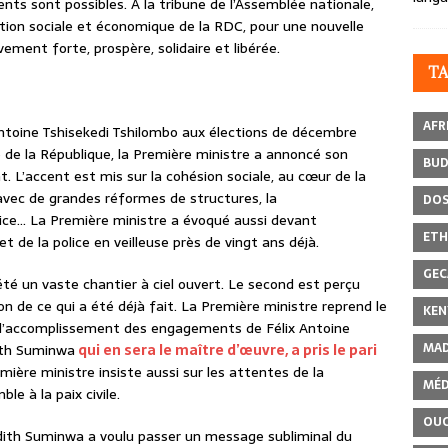
ts sont possibles. À la tribune de l’Assemblée nationale,
ation sociale et économique de la RDC, pour une nouvelle
ement forte, prospère, solidaire et libérée.
T
AFR
x Antoine Tshisekedi Tshilombo aux élections de décembre
de la République, la Première ministre a annoncé son
BU
L’accent est mis sur la cohésion sociale, au cœur de la
, avec de grandes réformes de structures, la
DOS
ustice… La Première ministre a évoqué aussi devant
ETH
t de la police en veilleuse près de vingt ans déjà.
GEC
té un vaste chantier à ciel ouvert. Le second est perçu
 de ce qui a été déjà fait. La Première ministre reprend le
KEN
, l’accomplissement des engagements de Félix Antoine
MAD
dith Suminwa
qui en sera le maître d’œuvre, a pris le pari
emière ministre insiste aussi sur les attentes de la
MÉD
le à la paix civile.
OU
dith Suminwa a voulu passer un message subliminal du