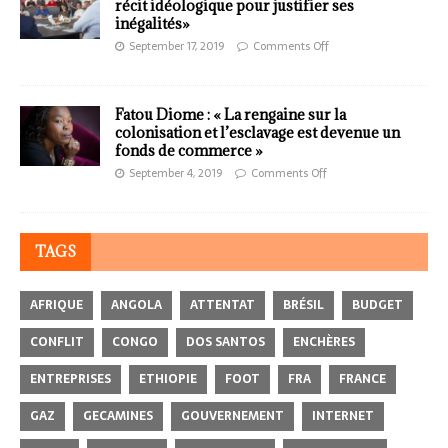
récit idéologique pour justifier ses
inégalités»
September 17, 2019
Comments Off
Fatou Diome : « La rengaine sur la
colonisation et l’esclavage est devenue un
fonds de commerce »
September 4, 2019
Comments Off
TAGS
AFRIQUE
ANGOLA
ATTENTAT
BRÉSIL
BUDGET
CONFLIT
CONGO
DOS SANTOS
ENCHÈRES
ENTREPRISES
ETHIOPIE
FOOT
FRA
FRANCE
GAZ
GECAMINES
GOUVERNEMENT
INTERNET