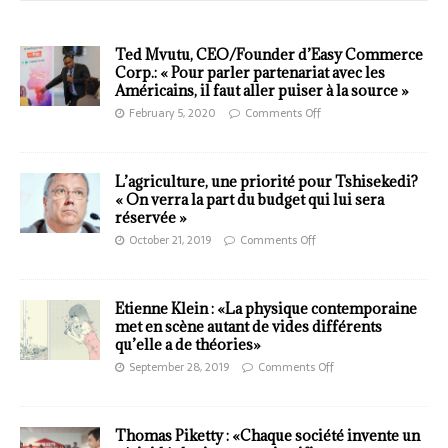
Ted Mvutu, CEO/Founder d’Easy Commerce
Corp.: « Pour parler partenariat avec les
Américains, il faut aller puiser à la source »
February 5, 2020
Comments Off
L’agriculture, une priorité pour Tshisekedi?
« On verra la part du budget qui lui sera
réservée »
October 21, 2019
Comments Off
Etienne Klein : «La physique contemporaine
met en scène autant de vides différents
qu’elle a de théories»
September 28, 2019
Comments Off
Thomas Piketty : «Chaque société invente un