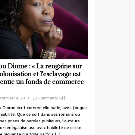
ou Diome : « La rengaine sur
colonisation et l’esclavage est
enue un fonds de commerce
ptember 4, 2019
Comments Off
 Diome écrit comme elle parle, avec fougue
nsibilité. Que ce soit dans ses romans ou
ses prises de paroles publiques, l’auteure
o-sénégalaise use avec habileté de cette
e piquante qui frôle parfois
[…]