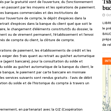
Tsh
nés par la gratuité vont de l’ouverture, du fonctionnement
e en passant par les moyens et les opérations de paiement.
bud
s des banques commerciales et des institutions de
Oct
ur l’ouverture de compte, le dépôt d’espèces dans la
LIBRE
retrait d’espèces dans la banque du client quel que soit le
le pr
laire, le changement d’éléments constitutifs du dossier, la
BAUD
ment ou de virement permanent, l’établissement et l’envoi
prépa
és de compte du client, la clôture de compte.
de re
ations de paiement, les établissements de crédit et les
s exiger des frais quant au retrait au guichet automatique
INT
ce (agent bancaire), pour la consultation du solde et
du solde au guichet automatique de la banque du client, le
banque, le paiement par carte bancaire en monnaie
es services suivants sont rendus gratuits : l’avis de débit
tation du solde et de l’historique du compte à travers un
.
ouvernement, en partenariat avec la GIZ (Coopération