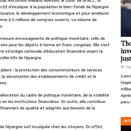
atias Mutombo Mwana Nyembo, le Gouv’ de la BCC, la
tif d’inculquer à la population le bien-fondé de l’épargne
croissance, le développement économique et pour améliorer
stime à 5 millions de comptes ouverts. Le volume de
ns.
e mesure encourageante de politique monétaire, celle de
Tho
toire pour les dépôts à terme en franc congolais. Elle s’est
inv
une stratégie nationale d’éducation financière visant la
collectifs de l’épargne.
just
Se
 piliers : la protection des consommateurs de services
Comme
e, la sécurisation des établissements de crédit et le
l’exp
ures.
milli
élioration du cadre de politique monétaire, de la stabilité
Après
 en les institutions financières. En outre, elle contribue
paru 
s financiers de qualité et adaptés aux besoins de la
INT
de l’épargne soit inculquée chez les citoyens. En effet,