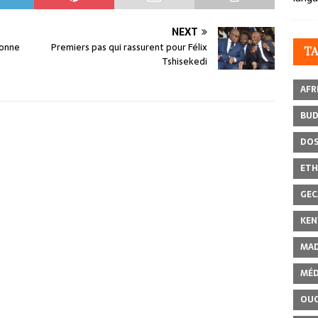
NEXT
bonne
Premiers pas qui rassurent pour Félix
T
Tshisekedi
AFR
BU
DOS
ETH
GEC
KEN
MAD
MÉD
OU