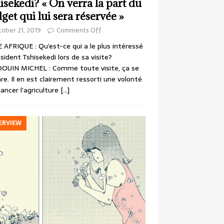
isekedi? « On verra la part du
get qui lui sera réservée »
ober 21, 2019
Comments Off
 AFRIQUE : Qu’est-ce qui a le plus intéressé
ésident Tshisekedi lors de sa visite?
OUIN MICHEL : Comme toute visite, ça se
re. Il en est clairement ressorti une volonté
lancer l’agriculture
[…]
ERVIEW