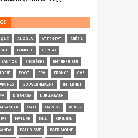
AGS
IQUE
ANGOLA
ATTENTAT
BRÉSIL
DGET
CONFLIT
CONGO
 SANTOS
ENCHÈRES
ENTREPRISES
IOPIE
FOOT
FRA
FRANCE
GAZ
AMINES
GOUVERNEMENT
INTERNET
YA
KINSHASA
LUBUMBASHI
AGASCAR
MALI
MARCHE
MINES
IAS
NATURE
ONU
OPINION
GANDA
PALUDISME
PATRIMOINE