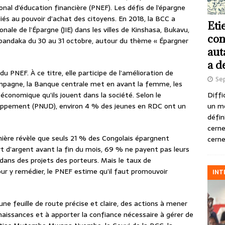
onal d’éducation financière (PNEF). Les défis de l’épargne
és au pouvoir d’achat des citoyens. En 2018, la BCC a
Eti
onale de l’Épargne (JIE) dans les villes de Kinshasa, Bukavu,
con
bandaka du 30 au 31 octobre, autour du thème « Épargner
aut
a d
du PNEF. À ce titre, elle participe de l’amélioration de
Se
ampagne, la Banque centrale met en avant la femme, les
Diffi
économique qu’ils jouent dans la société. Selon le
un m
oppement (PNUD), environ 4 % des jeunes en RDC ont un
défin
cerne
ière révèle que seuls 21 % des Congolais épargnent
cerne
rt d’argent avant la fin du mois, 69 % ne payent pas leurs
ans des projets des porteurs. Mais le taux de
ur y remédier, le PNEF estime qu’il faut promouvoir
INT
ne feuille de route précise et claire, des actions à mener
naissances et à apporter la confiance nécessaire à gérer de