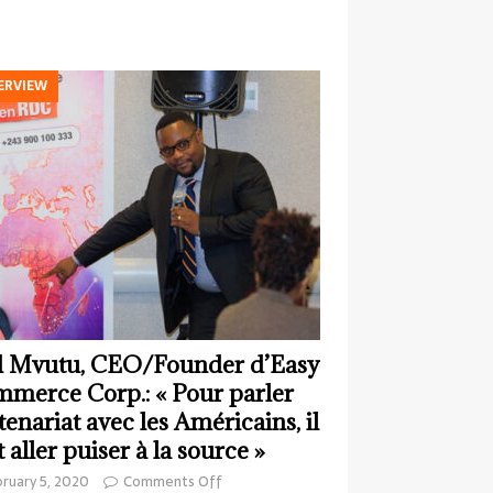
ERVIEW
 Mvutu, CEO/Founder d’Easy
merce Corp.: « Pour parler
tenariat avec les Américains, il
t aller puiser à la source »
ruary 5, 2020
Comments Off