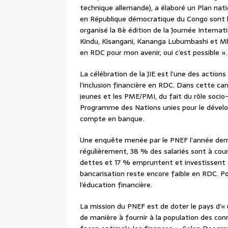
technique allemande), a élaboré un Plan nati
en République démocratique du Congo sont li
organisé la 8è édition de la Journée Internati
Kindu, Kisangani, Kananga Lubumbashi et M
en RDC pour mon avenir, oui c’est possible ».
La célébration de la JIE est l’une des actions 
l’inclusion financière en RDC. Dans cette c
jeunes et les PME/PMI, du fait du rôle socio-
Programme des Nations unies pour le dével
compte en banque.
Une enquête menée par le PNEF l’année dern
régulièrement, 38 % des salariés sont à cou
dettes et 17 % empruntent et investissent d
bancarisation reste encore faible en RDC. Po
l’éducation financière.
La mission du PNEF est de doter le pays d’« u
de manière à fournir à la population des con