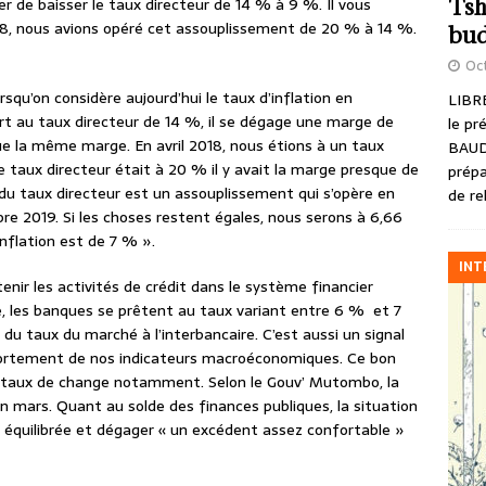
Tsh
r de baisser le taux directeur de 14 % à 9 %. Il vous
18, nous avions opéré cet assouplissement de 20 % à 14 %.
bud
Oct
orsqu’on considère aujourd’hui le taux d’inflation en
LIBRE
rt au taux directeur de 14 %, il se dégage une marge de
le pr
que la même marge. En avril 2018, nous étions à un taux
BAUD
e taux directeur était à 20 % il y avait la marge presque de
prépa
 du taux directeur est un assouplissement qui s’opère en
de re
bre 2019. Si les choses restent égales, nous serons à 6,66
inflation est de 7 % ».
INT
enir les activités de crédit dans le système financier
e, les banques se prêtent au taux variant entre 6 % et 7
du taux du marché à l’interbancaire. C’est aussi un signal
ortement de nos indicateurs macroéconomiques. Ce bon
u taux de change notamment. Selon le Gouv’ Mutombo, la
n mars. Quant au solde des finances publiques, la situation
re équilibrée et dégager « un excédent assez confortable »