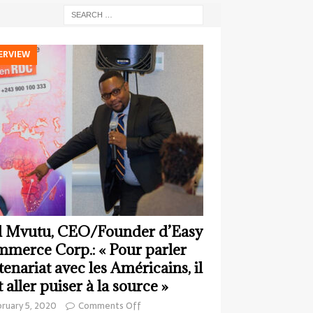
ERVIEW
 Mvutu, CEO/Founder d’Easy
merce Corp.: « Pour parler
tenariat avec les Américains, il
t aller puiser à la source »
ruary 5, 2020
Comments Off