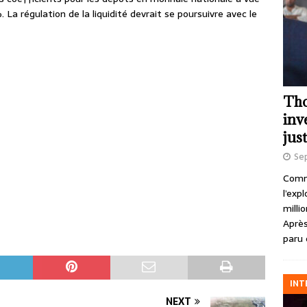
a régulation de la liquidité devrait se poursuivre avec le
Tho
inv
just
Se
Comme
l’exp
milli
Après
paru 
INT
NEXT