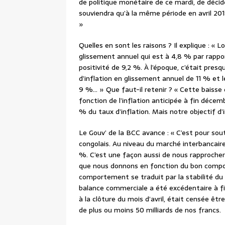
de politique monétaire de ce mardi, de décide
souviendra qu’à la même période en avril 20
»
Quelles en sont les raisons ? Il explique : « L
glissement annuel qui est à 4,8 % par rappo
positivité de 9,2 %. À l’époque, c’était pres
d’inflation en glissement annuel de 11 % et l
9 %… » Que faut-il retenir ? « Cette baisse
fonction de l’inflation anticipée à fin décem
% du taux d’inflation. Mais notre objectif d’
Le Gouv’ de la BCC avance : « C’est pour sout
congolais. Au niveau du marché interbancair
%. C’est une façon aussi de nous rapprocher 
que nous donnons en fonction du bon comp
comportement se traduit par la stabilité d
balance commerciale a été excédentaire à fi
à la clôture du mois d’avril, était censée êt
de plus ou moins 50 milliards de nos francs.