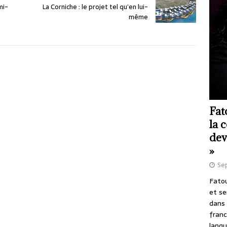
mi-
La Corniche : le projet tel qu’en lui-
même
Fat
la 
dev
»
Se
Fatou
et se
dans 
franc
langu