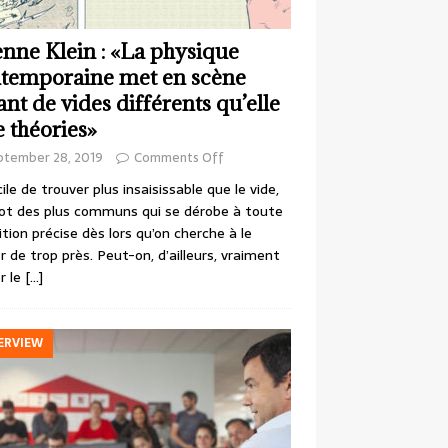
enne Klein : «La physique
temporaine met en scène
ant de vides différents qu’elle
e théories»
ptember 28, 2019
Comments Off
cile de trouver plus insaisissable que le vide,
ot des plus communs qui se dérobe à toute
ition précise dès lors qu’on cherche à le
r de trop près. Peut-on, d’ailleurs, vraiment
r le
[…]
ERVIEW