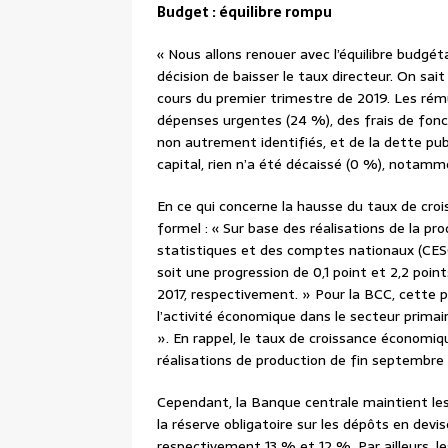
Budget : équilibre rompu
« Nous allons renouer avec l’équilibre budgé
décision de baisser le taux directeur. On sait
cours du premier trimestre de 2019. Les rému
dépenses urgentes (24 %), des frais de fonc
non autrement identifiés, et de la dette pub
capital, rien n’a été décaissé (0 %), notamm
En ce qui concerne la hausse du taux de cro
formel : « Sur base des réalisations de la p
statistiques et des comptes nationaux (CES
soit une progression de 0,1 point et 2,2 poi
2017, respectivement. » Pour la BCC, cette 
l’activité économique dans le secteur primai
». En rappel, le taux de croissance économiq
réalisations de production de fin septembre
Cependant, la Banque centrale maintient les
la réserve obligatoire sur les dépôts en devi
respectivement 13 % et 12 %. Par ailleurs, l