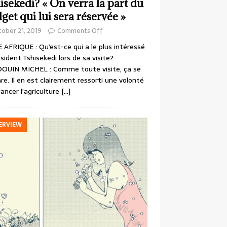
isekedi? « On verra la part du
get qui lui sera réservée »
ober 21, 2019
Comments Off
 AFRIQUE : Qu’est-ce qui a le plus intéressé
ésident Tshisekedi lors de sa visite?
OUIN MICHEL : Comme toute visite, ça se
re. Il en est clairement ressorti une volonté
lancer l’agriculture
[…]
ERVIEW