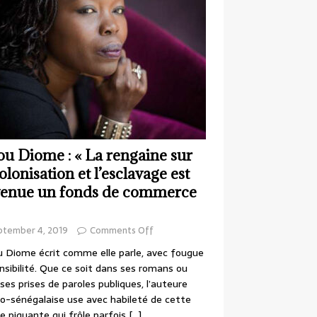
ou Diome : « La rengaine sur
colonisation et l’esclavage est
enue un fonds de commerce
ptember 4, 2019
Comments Off
 Diome écrit comme elle parle, avec fougue
nsibilité. Que ce soit dans ses romans ou
ses prises de paroles publiques, l’auteure
o-sénégalaise use avec habileté de cette
e piquante qui frôle parfois
[…]