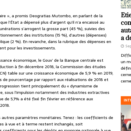
Eti
taire », a promis Deogratias Mutombo, en parlant de la
con
 que l’État a dépensé plus d’argent qu’il n’a encaissé au
nérations s’arrogent la grosse part (45 %), suivies des
aut
tionnement des institutions (15 %), d’autres (dépenses)
a d
lique (2 %). En revanche, dans la rubrique des dépenses en
Se
ent pour les investissements.
Diffi
issance économique, le Gouv’ de la Banque centrale est
un m
roduction à fin décembre 2018, la Commission des études
défin
CN) table sur une croissance économique de 5,9 % en 2019,
cerne
nts de pourcentage par rapport aux réalisations de 2018 et
cerne
progression tient principalement du « dynamisme de
re, sous l’impulsion notamment des industries extractives
ue de 5,1% a été fixé fin février en référence aux
INT
 2018.
 autres paramètres monétaires. Tenez : les coefficients de
ses à vue et à terme restent inchangés, soit
es coefficients pour les dépôts en monnaie nationale à vue