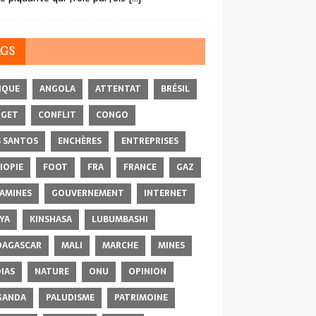
AGS
IQUE
ANGOLA
ATTENTAT
BRÉSIL
DGET
CONFLIT
CONGO
 SANTOS
ENCHÈRES
ENTREPRISES
IOPIE
FOOT
FRA
FRANCE
GAZ
AMINES
GOUVERNEMENT
INTERNET
YA
KINSHASA
LUBUMBASHI
AGASCAR
MALI
MARCHE
MINES
IAS
NATURE
ONU
OPINION
GANDA
PALUDISME
PATRIMOINE