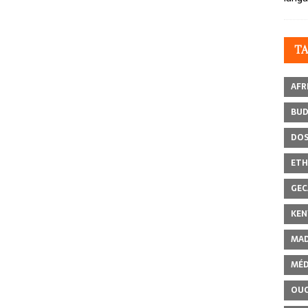
T
AFR
BU
DOS
ETH
GEC
KEN
MAD
MÉD
OU