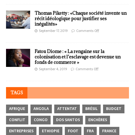
Thomas Piketty : «Chaque société invente un
récit idéologique pour justifier ses
inégalités»
September 17, 2019
Comments Off
Fatou Diome : « La rengaine sur la
colonisation et l’esclavage est devenue un
fonds de commerce »
September 4, 2019
Comments Off
TAGS
AFRIQUE
ANGOLA
ATTENTAT
BRÉSIL
BUDGET
CONFLIT
CONGO
DOS SANTOS
ENCHÈRES
ENTREPRISES
ETHIOPIE
FOOT
FRA
FRANCE