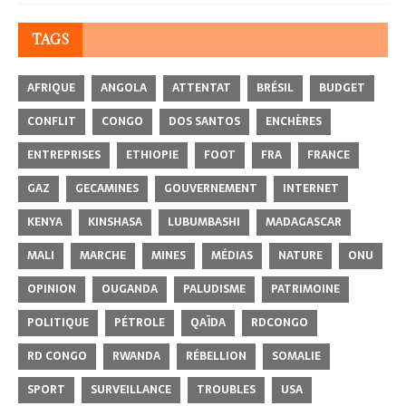
TAGS
AFRIQUE
ANGOLA
ATTENTAT
BRÉSIL
BUDGET
CONFLIT
CONGO
DOS SANTOS
ENCHÈRES
ENTREPRISES
ETHIOPIE
FOOT
FRA
FRANCE
GAZ
GECAMINES
GOUVERNEMENT
INTERNET
KENYA
KINSHASA
LUBUMBASHI
MADAGASCAR
MALI
MARCHE
MINES
MÉDIAS
NATURE
ONU
OPINION
OUGANDA
PALUDISME
PATRIMOINE
POLITIQUE
PÉTROLE
QAÏDA
RDCONGO
RD CONGO
RWANDA
RÉBELLION
SOMALIE
SPORT
SURVEILLANCE
TROUBLES
USA