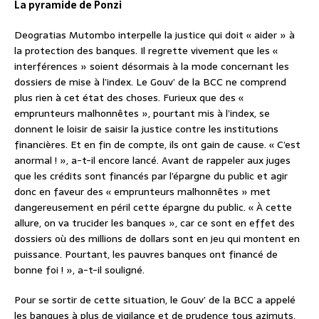
La pyramide de Ponzi
Deogratias Mutombo interpelle la justice qui doit « aider » à
la protection des banques. Il regrette vivement que les «
interférences » soient désormais à la mode concernant les
dossiers de mise à l’index. Le Gouv’ de la BCC ne comprend
plus rien à cet état des choses. Furieux que des «
emprunteurs malhonnêtes », pourtant mis à l’index, se
donnent le loisir de saisir la justice contre les institutions
financières. Et en fin de compte, ils ont gain de cause. « C’est
anormal ! », a-t-il encore lancé. Avant de rappeler aux juges
que les crédits sont financés par l’épargne du public et agir
donc en faveur des « emprunteurs malhonnêtes » met
dangereusement en péril cette épargne du public. « À cette
allure, on va trucider les banques », car ce sont en effet des
dossiers où des millions de dollars sont en jeu qui montent en
puissance. Pourtant, les pauvres banques ont financé de
bonne foi ! », a-t-il souligné.
Pour se sortir de cette situation, le Gouv’ de la BCC a appelé
les banques à plus de vigilance et de prudence tous azimuts,