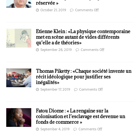
réservée »
October 21, 2019
Comments Off
Etienne Klein : «La physique contemporaine
met en scène autant de vides différents
qu’elle a de théories»
September 28, 2019
Comments Off
Thomas Piketty : «Chaque société invente un
récit idéologique pour justifier ses
inégalités»
September 17, 2019
Comments Off
Fatou Diome : « La rengaine sur la
colonisation et l’esclavage est devenue un
fonds de commerce »
September 4, 2019
Comments Off