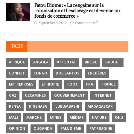
Fatou Diome : « La rengaine sur la
colonisation et l’esclavage est devenue un
fonds de commerce »
September 4, 2019
Comments Off
TAGS
AFRIQUE
ANGOLA
ATTENTAT
BRÉSIL
BUDGET
CONFLIT
CONGO
DOS SANTOS
ENCHÈRES
ENTREPRISES
ETHIOPIE
FOOT
FRA
FRANCE
GAZ
GECAMINES
GOUVERNEMENT
INTERNET
KENYA
KINSHASA
LUBUMBASHI
MADAGASCAR
MALI
MARCHE
MINES
MÉDIAS
NATURE
ONU
OPINION
OUGANDA
PALUDISME
PATRIMOINE