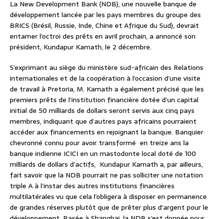
La New Development Bank (NDB), une nouvelle banque de
développement lancée par les pays membres du groupe des
BRICS (Brésil, Russie, Inde, Chine et Afrique du Sud), devrait
entamer l’octroi des prêts en avril prochain, a annoncé son
président, Kundapur Kamath, le 2 décembre.
S’exprimant au siège du ministère sud-africain des Relations
internationales et de la coopération à l’occasion d’une visite
de travail à Pretoria, M. Kamath a également précisé que les
premiers prêts de l’institution financière dotée d’un capital
initial de 50 milliards de dollars seront servis aux cinq pays
membres, indiquant que d’autres pays africains pourraient
accéder aux financements en rejoignant la banque. Banquier
chevronné connu pour avoir transformé en treize ans la
banque indienne ICICI en un mastodonte local doté de 100
milliards de dollars d’actifs, Kundapur Kamath a, par ailleurs,
fait savoir que la NDB pourrait ne pas solliciter une notation
triple A à l’instar des autres institutions financières
multilatérales vu que cela l’obligera à disposer en permanence
de grandes réserves plutôt que de prêter plus d’argent pour le
développement. Basée à Shanghai, la NDB s’est donnée pour