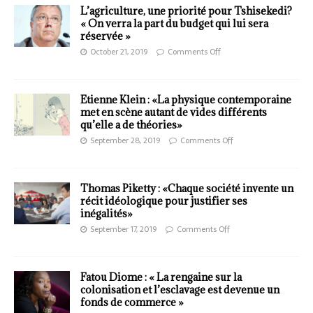
L’agriculture, une priorité pour Tshisekedi?
« On verra la part du budget qui lui sera
réservée »
October 21, 2019
Comments Off
Etienne Klein : «La physique contemporaine
met en scène autant de vides différents
qu’elle a de théories»
September 28, 2019
Comments Off
Thomas Piketty : «Chaque société invente un
récit idéologique pour justifier ses
inégalités»
September 17, 2019
Comments Off
Fatou Diome : « La rengaine sur la
colonisation et l’esclavage est devenue un
fonds de commerce »