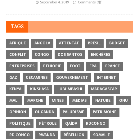
September 4, 2019
Comments Off
TAGS
AFRIQUE
ANGOLA
ATTENTAT
BRÉSIL
BUDGET
CONFLIT
CONGO
DOS SANTOS
ENCHÈRES
ENTREPRISES
ETHIOPIE
FOOT
FRA
FRANCE
GAZ
GECAMINES
GOUVERNEMENT
INTERNET
KENYA
KINSHASA
LUBUMBASHI
MADAGASCAR
MALI
MARCHE
MINES
MÉDIAS
NATURE
ONU
OPINION
OUGANDA
PALUDISME
PATRIMOINE
POLITIQUE
PÉTROLE
QAÏDA
RDCONGO
RD CONGO
RWANDA
RÉBELLION
SOMALIE