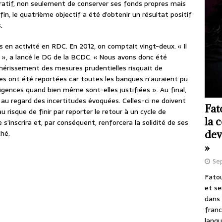
pératif, non seulement de conserver ses fonds propres mais
fin, le quatrième objectif a été d’obtenir un résultat positif
.
s en activité en RDC. En 2012, on comptait vingt-deux. « Il
 », a lancé le DG de la BCDC. « Nous avons donc été
chérissement des mesures prudentielles risquait de
es ont été reportées car toutes les banques n’auraient pu
ences quand bien même sont-elles justifiées ». Au final,
 au regard des incertitudes évoquées. Celles-ci ne doivent
Fat
risque de finir par reporter le retour à un cycle de
la 
’inscrira et, par conséquent, renforcera la solidité de ses
dev
hé.
»
Se
Fatou
et se
dans 
franc
langu