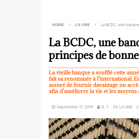
HOME
LA UNE
La BCDC, une banque
La BCDC, une banqu
principes de bonn
La vieille banque a soufflé cette an
fait sa renommée à l’international. E
assuré de fournir davantage un accès
afin d’améliorer la vie et les moyens
September 17, 2019
D. T.
LA UNE