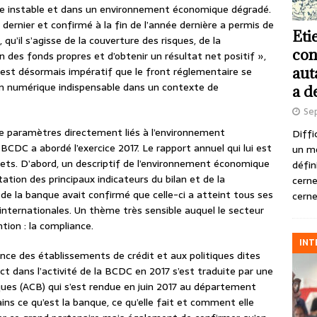
re instable et dans un environnement économique dégradé.
ernier et confirmé à la fin de l’année dernière a permis de
Eti
qu’il s’agisse de la couverture des risques, de la
con
on des fonds propres et d’obtenir un résultat net positif »,
aut
Il est désormais impératif que le front réglementaire se
ion numérique indispensable dans un contexte de
a d
Se
e paramètres directement liés à l’environnement
Diffi
CDC a abordé l’exercice 2017. Le rapport annuel qui lui est
un m
olets. D’abord, un descriptif de l’environnement économique
défin
tation des principaux indicateurs du bilan et de la
cerne
de la banque avait confirmé que celle-ci a atteint tous ses
cerne
s internationales. Un thème très sensible auquel le secteur
tion : la compliance.
INT
ance des établissements de crédit et aux politiques dites
t dans l’activité de la BCDC en 2017 s’est traduite par une
ques (ACB) qui s’est rendue en juin 2017 au département
ins ce qu’est la banque, ce qu’elle fait et comment elle