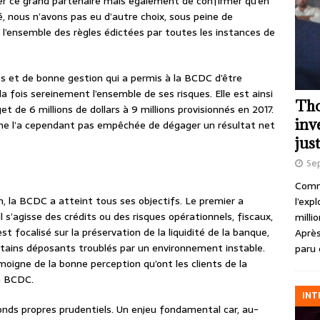
surer ce grand partenaire mais également de confirmer qu’en
 nous n’avons pas eu d’autre choix, sous peine de
 l’ensemble des règles édictées par toutes les instances de
es et de bonne gestion qui a permis à la BCDC d’être
la fois sereinement l’ensemble de ses risques. Elle est ainsi
Tho
t de 6 millions de dollars à 9 millions provisionnés en 2017.
inv
 ne l’a cependant pas empêchée de dégager un résultat net
just
Se
Comme
n, la BCDC a atteint tous ses objectifs. Le premier a
l’exp
il s’agisse des crédits ou des risques opérationnels, fiscaux,
milli
t focalisé sur la préservation de la liquidité de la banque,
Après
tains déposants troublés par un environnement instable.
paru 
moigne de la bonne perception qu’ont les clients de la
la BCDC.
INT
fonds propres prudentiels. Un enjeu fondamental car, au-