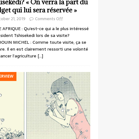
isekedi? « On verra la part du
get qui lui sera réservée »
ober 21, 2019
Comments Off
 AFRIQUE : Qu’est-ce qui a le plus intéressé
ésident Tshisekedi lors de sa visite?
OUIN MICHEL : Comme toute visite, ça se
re. Il en est clairement ressorti une volonté
lancer l’agriculture
[…]
ERVIEW