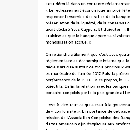
s’est déroulé dans un contexte réglementai
« Le redressement économique amorcé l’été d
respecter l’ensemble des ratios de la banque, 
préservation de la liquidité, de la conservati
avait déclaré Yves Cuypers. Et d’ajouter : « 
stabilise et que la banque opère sa révolut
mondialisation accrue. »
On retiendra utilement que c’est avec quatr
réglementaire et économique interne que la B
dédié s’articule autour de trois principaux v
et monétaire de l’année 2017. Puis, la présen
performance de la BCDC. À ce propos, le DG 
objectifs. Enfin, la relation avec les banque
bancaire congolais porte la plus grande atten
C’est-à-dire tout ce qui a trait à la gouvern
de « conformité ». L’importance de cet aspec
mission de l’Association Congolaise des Ban
d’État américain afin d’expliquer aux América