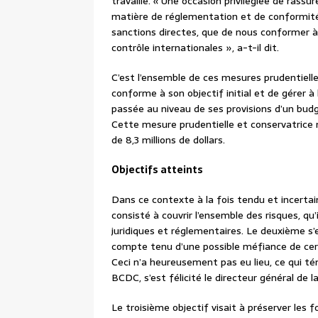
travaille. « Une occasion privilégiée de ras
matière de réglementation et de conformité,
sanctions directes, que de nous conformer à
contrôle internationales », a-t-il dit.
C’est l’ensemble de ces mesures prudentiell
conforme à son objectif initial et de gérer à 
passée au niveau de ses provisions d’un budge
Cette mesure prudentielle et conservatrice
de 8,3 millions de dollars.
Objectifs atteints
Dans ce contexte à la fois tendu et incertai
consisté à couvrir l’ensemble des risques, qu’
juridiques et réglementaires. Le deuxième s’es
compte tenu d’une possible méfiance de cer
Ceci n’a heureusement pas eu lieu, ce qui té
BCDC, s’est félicité le directeur général de 
Le troisième objectif visait à préserver les 