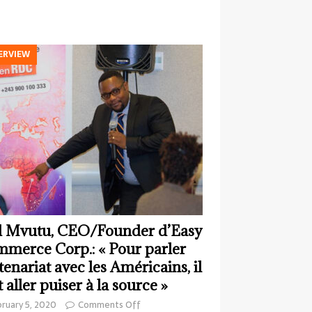
ERVIEW
 Mvutu, CEO/Founder d’Easy
merce Corp.: « Pour parler
tenariat avec les Américains, il
t aller puiser à la source »
ruary 5, 2020
Comments Off