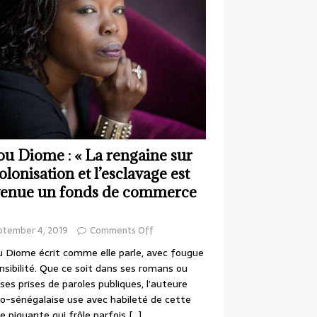
ou Diome : « La rengaine sur
colonisation et l’esclavage est
enue un fonds de commerce
ptember 4, 2019
Comments Off
 Diome écrit comme elle parle, avec fougue
nsibilité. Que ce soit dans ses romans ou
ses prises de paroles publiques, l’auteure
o-sénégalaise use avec habileté de cette
e piquante qui frôle parfois
[…]