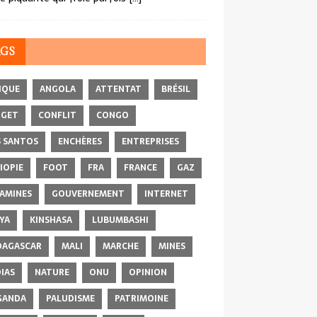
AGS
IQUE
ANGOLA
ATTENTAT
BRÉSIL
DGET
CONFLIT
CONGO
 SANTOS
ENCHÈRES
ENTREPRISES
IOPIE
FOOT
FRA
FRANCE
GAZ
AMINES
GOUVERNEMENT
INTERNET
YA
KINSHASA
LUBUMBASHI
AGASCAR
MALI
MARCHE
MINES
IAS
NATURE
ONU
OPINION
GANDA
PALUDISME
PATRIMOINE