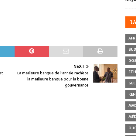
T
AFR
BU
DOS
NEXT
ETH
et
La meilleure banque de l’année rachète
la meilleure banque pour la bonne
GEC
gouvernance
KEN
MAD
MÉD
OU