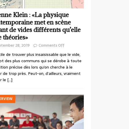
enne Klein : «La physique
temporaine met en scène
ant de vides différents qu’elle
e théories»
ptember 28, 2019
Comments Off
cile de trouver plus insaisissable que le vide,
ot des plus communs qui se dérobe à toute
ition précise dès lors qu’on cherche à le
r de trop près. Peut-on, d’ailleurs, vraiment
r le
[…]
ERVIEW