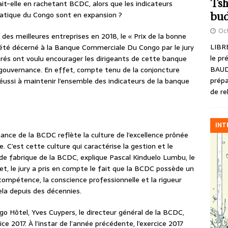
Tsh
-elle en rachetant BCDC, alors que les indicateurs
cratique du Congo sont en expansion ?
bud
Oct
es meilleures entreprises en 2018, le « Prix de la bonne
LIBRE
té décerné à la Banque Commerciale Du Congo par le jury
le pr
rés ont voulu encourager les dirigeants de cette banque
BAUD
e gouvernance. En effet, compte tenu de la conjoncture
prépa
réussi à maintenir l’ensemble des indicateurs de la banque
de re
INT
ance de la BCDC reflète la culture de l’excellence prônée
 C’est cette culture qui caractérise la gestion et le
e fabrique de la BCDC, explique Pascal Kinduelo Lumbu, le
et, le jury a pris en compte le fait que la BCDC possède un
 compétence, la conscience professionnelle et la rigueur
la depuis des décennies.
o Hôtel, Yves Cuypers, le directeur général de la BCDC,
ice 2017. À l’instar de l’année précédente, l’exercice 2017