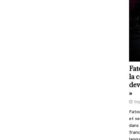
Fat
la 
dev
»
Se
Fatou
et se
dans 
franc
langu