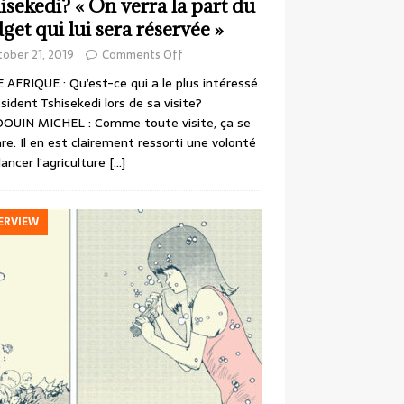
isekedi? « On verra la part du
get qui lui sera réservée »
ober 21, 2019
Comments Off
 AFRIQUE : Qu’est-ce qui a le plus intéressé
ésident Tshisekedi lors de sa visite?
OUIN MICHEL : Comme toute visite, ça se
re. Il en est clairement ressorti une volonté
lancer l’agriculture
[…]
ERVIEW