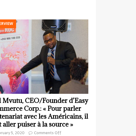
ERVIEW
 Mvutu, CEO/Founder d’Easy
merce Corp.: « Pour parler
tenariat avec les Américains, il
t aller puiser à la source »
ruary 5, 2020
Comments Off