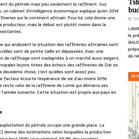
Tsh
sent du pétrole mais peu seulement le raffinent. Guy
bud
 un cabinet d’intelligence économique explique qu’en 2014
neries sur le continent africain. Pour lui, cela donne une
Oct
s producteur, mais le débat est plutôt moins dans la
LIBRE
existantes.
le pr
BAUD
ue qui analysent la situation des raffineries africaines sont
prépa
u’elles sont de petite taille et dépassées. Avec une
de re
s de raffinage sont inadaptées à un marché aussi exigent,
rincipales leçons tirées des échecs des raffineries de Dar es
 deuxième chose, c’est qu’elles sont assez peu
INT
e facteur écourte l’espérance de vie d’au moins 30%
e reste celui de la raffinerie de Lomé qui démarra ses
r l’année suivante. Cette situation est propre aux pays en
e
exploitation du pétrole occupe une grande place. La
C) donne des estimations selon lesquelles la production
ieur brut (PIB) sous-régional, 56,1% des recettes