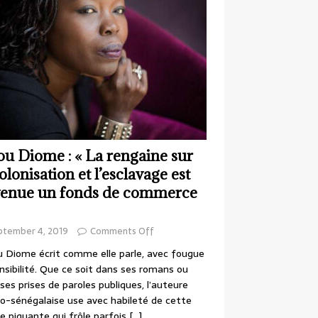
ou Diome : « La rengaine sur
colonisation et l’esclavage est
enue un fonds de commerce
ptember 4, 2019
Comments Off
 Diome écrit comme elle parle, avec fougue
nsibilité. Que ce soit dans ses romans ou
ses prises de paroles publiques, l’auteure
o-sénégalaise use avec habileté de cette
e piquante qui frôle parfois
[…]