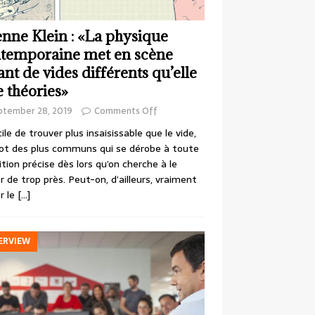
enne Klein : «La physique
temporaine met en scène
ant de vides différents qu’elle
e théories»
ptember 28, 2019
Comments Off
cile de trouver plus insaisissable que le vide,
ot des plus communs qui se dérobe à toute
ition précise dès lors qu’on cherche à le
r de trop près. Peut-on, d’ailleurs, vraiment
r le
[…]
ERVIEW