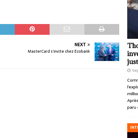
NEXT
Tho
MasterCard s’invite chez Ecobank
inv
just
Se
Comme
l’exp
milli
Après
paru 
INT