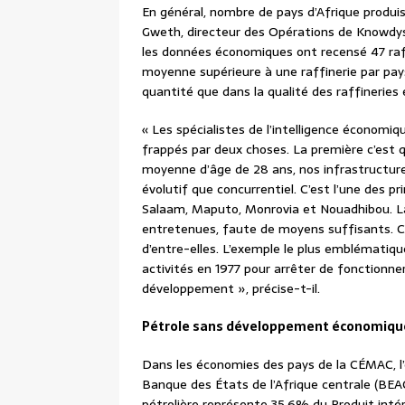
En général, nombre de pays d’Afrique produi
Gweth, directeur des Opérations de Knowdys,
les données économiques ont recensé 47 raffi
moyenne supérieure à une raffinerie par pay
quantité que dans la qualité des raffineries 
« Les spécialistes de l’intelligence économiq
frappés par deux choses. La première c’est q
moyenne d’âge de 28 ans, nos infrastructure
évolutif que concurrentiel. C’est l’une des p
Salaam, Maputo, Monrovia et Nouadhibou. La
entretenues, faute de moyens suffisants. C
d’entre-elles. L’exemple le plus emblématiqu
activités en 1977 pour arrêter de fonctionne
développement », précise-t-il.
Pétrole sans développement économiqu
Dans les économies des pays de la CÉMAC, l’
Banque des États de l’Afrique centrale (BEA
pétrolière représente 35,6% du Produit intér