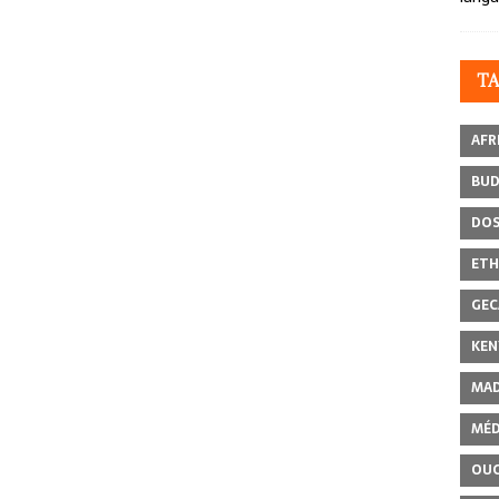
T
AFR
BU
DOS
ETH
GEC
KEN
MAD
MÉD
OU