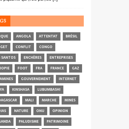
AGS
IQUE
ANGOLA
ATTENTAT
BRÉSIL
DGET
CONFLIT
CONGO
 SANTOS
ENCHÈRES
ENTREPRISES
IOPIE
FOOT
FRA
FRANCE
GAZ
AMINES
GOUVERNEMENT
INTERNET
YA
KINSHASA
LUBUMBASHI
AGASCAR
MALI
MARCHE
MINES
IAS
NATURE
ONU
OPINION
GANDA
PALUDISME
PATRIMOINE