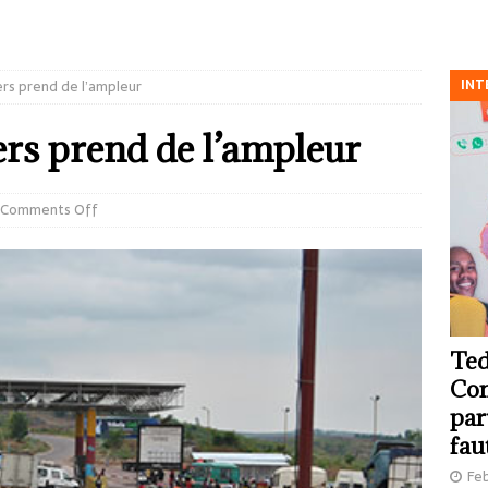
INT
ers prend de l’ampleur
ers prend de l’ampleur
Comments Off
Ted
Com
par
fau
Feb