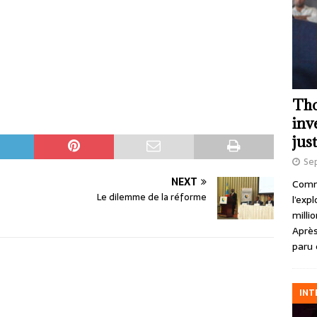
Tho
inv
just
Se
NEXT
Comme
Le dilemme de la réforme
l’exp
milli
Après
paru 
INT