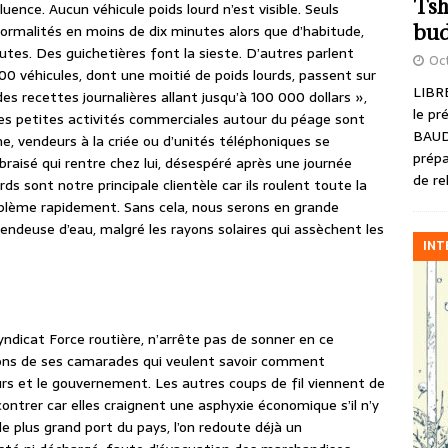
Tsh
ence. Aucun véhicule poids lourd n’est visible. Seuls
bud
 formalités en moins de dix minutes alors que d’habitude,
tes. Des guichetières font la sieste. D’autres parlent
Oct
0 véhicules, dont une moitié de poids lourds, passent sur
LIBRE
des recettes journalières allant jusqu’à 100 000 dollars »,
le pr
es petites activités commerciales autour du péage sont
BAUD
e, vendeurs à la criée ou d’unités téléphoniques se
prépa
 braisé qui rentre chez lui, désespéré après une journée
de re
ds sont notre principale clientèle car ils roulent toute la
roblème rapidement. Sans cela, nous serons en grande
endeuse d’eau, malgré les rayons solaires qui assèchent les
INT
yndicat Force routière, n’arrête pas de sonner en ce
tions de ses camarades qui veulent savoir comment
rs et le gouvernement. Les autres coups de fil viennent de
ontrer car elles craignent une asphyxie économique s’il n’y
 le plus grand port du pays, l’on redoute déjà un