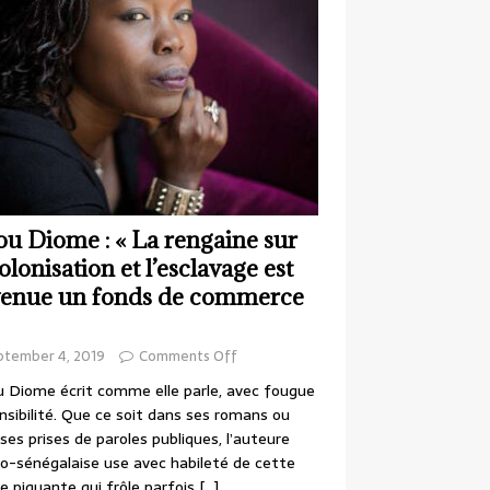
ou Diome : « La rengaine sur
colonisation et l’esclavage est
enue un fonds de commerce
ptember 4, 2019
Comments Off
 Diome écrit comme elle parle, avec fougue
nsibilité. Que ce soit dans ses romans ou
ses prises de paroles publiques, l’auteure
o-sénégalaise use avec habileté de cette
e piquante qui frôle parfois
[…]