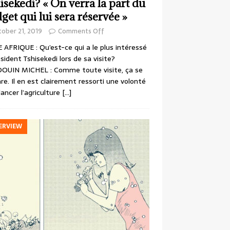
isekedi? « On verra la part du
get qui lui sera réservée »
ober 21, 2019
Comments Off
 AFRIQUE : Qu’est-ce qui a le plus intéressé
ésident Tshisekedi lors de sa visite?
OUIN MICHEL : Comme toute visite, ça se
re. Il en est clairement ressorti une volonté
lancer l’agriculture
[…]
ERVIEW