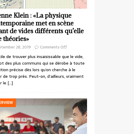
enne Klein : «La physique
temporaine met en scène
ant de vides différents qu’elle
e théories»
ptember 28, 2019
Comments Off
cile de trouver plus insaisissable que le vide,
ot des plus communs qui se dérobe à toute
ition précise dès lors qu’on cherche à le
r de trop près. Peut-on, d’ailleurs, vraiment
r le
[…]
ERVIEW