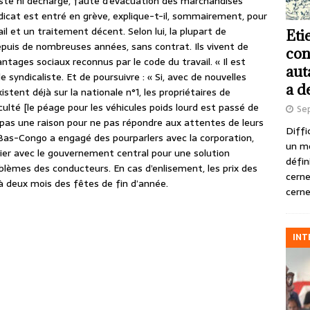
sté ni déchargé, faute d’évacuation des marchandises
dicat est entré en grève, explique-t-il, sommairement, pour
il et un traitement décent. Selon lui, la plupart de
Eti
depuis de nombreuses années, sans contrat. Ils vivent de
con
tages sociaux reconnus par le code du travail. « Il est
aut
 syndicaliste. Et de poursuivre : « Si, avec de nouvelles
a d
istent déjà sur la nationale n°1, les propriétaires de
ulté [le péage pour les véhicules poids lourd est passé de
Se
pas une raison pour ne pas répondre aux attentes de leurs
Diffi
Bas-Congo a engagé des pourparlers avec la corporation,
un m
cier avec le gouvernement central pour une solution
défin
blèmes des conducteurs. En cas d’enlisement, les prix des
cerne
 deux mois des fêtes de fin d’année.
cerne
INT