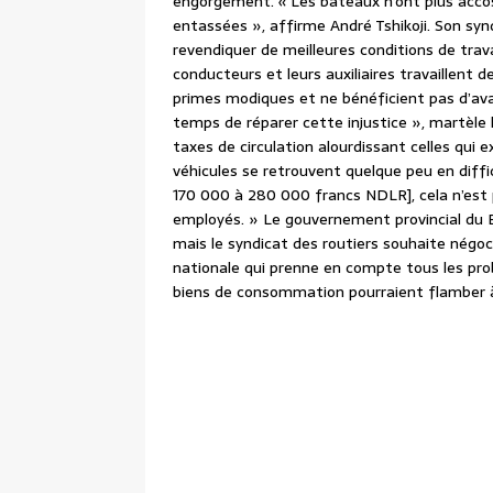
engorgement. « Les bateaux n’ont plus acco
entassées », affirme André Tshikoji. Son syn
revendiquer de meilleures conditions de trava
conducteurs et leurs auxiliaires travaillent 
primes modiques et ne bénéficient pas d’avan
temps de réparer cette injustice », martèle le
taxes de circulation alourdissant celles qui ex
véhicules se retrouvent quelque peu en diffic
170 000 à 280 000 francs NDLR], cela n’est 
employés. » Le gouvernement provincial du 
mais le syndicat des routiers souhaite négo
nationale qui prenne en compte tous les pro
biens de consommation pourraient flamber à