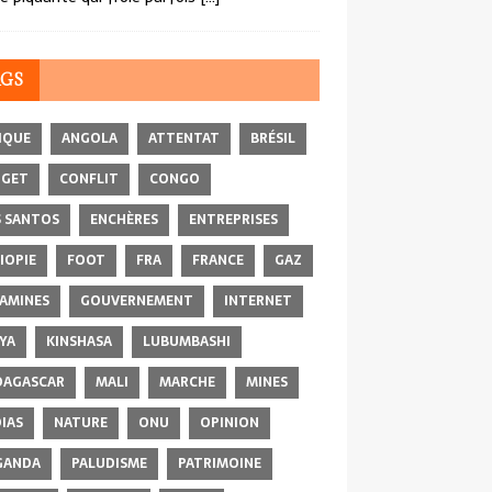
AGS
IQUE
ANGOLA
ATTENTAT
BRÉSIL
DGET
CONFLIT
CONGO
 SANTOS
ENCHÈRES
ENTREPRISES
IOPIE
FOOT
FRA
FRANCE
GAZ
AMINES
GOUVERNEMENT
INTERNET
YA
KINSHASA
LUBUMBASHI
AGASCAR
MALI
MARCHE
MINES
IAS
NATURE
ONU
OPINION
GANDA
PALUDISME
PATRIMOINE