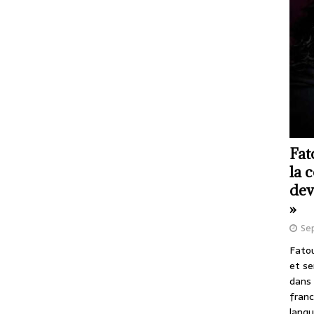
Fat
la 
dev
»
Se
Fatou
et se
dans 
franc
langu