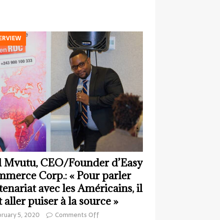
ERVIEW
 Mvutu, CEO/Founder d’Easy
merce Corp.: « Pour parler
tenariat avec les Américains, il
t aller puiser à la source »
ruary 5, 2020
Comments Off