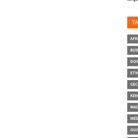
T
AFR
BU
DOS
ETH
GEC
KEN
MAD
MÉD
OU