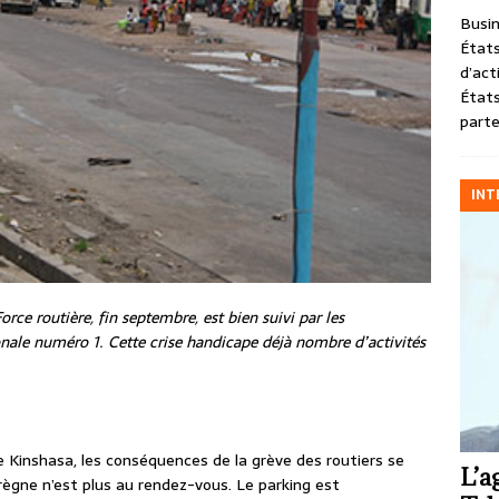
Busin
États
d’act
États
parte
INT
rce routière, fin septembre, est bien suivi par les
ionale numéro
1
. Cette crise handicape déjà nombre d’activités
Kinshasa, les conséquences de la grève des routiers se
L’a
 règne n’est plus au rendez-vous. Le parking est